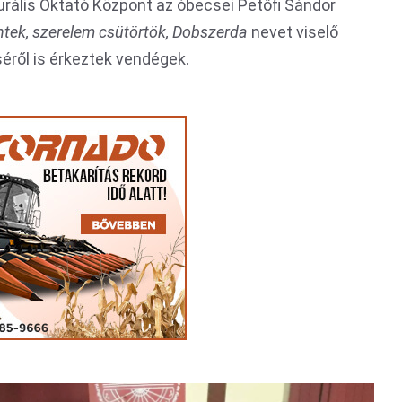
rális Oktató Központ az óbecsei Petőfi Sándor
éntek, szerelem csütörtök, Dobszerda
nevet viselő
éről is érkeztek vendégek.