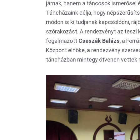
járnak, hanem a táncosok ismerősei és
Táncházaink célja, hogy népszerűsítsü
módon is ki tudjanak kapcsolódni, rájö
szórakozást. A rendezvényt az teszi 
fogalmazott
Cseszák Balázs
, a For
Központ elnöke, a rendezvény szervező
táncházban mintegy ötvenen vettek r