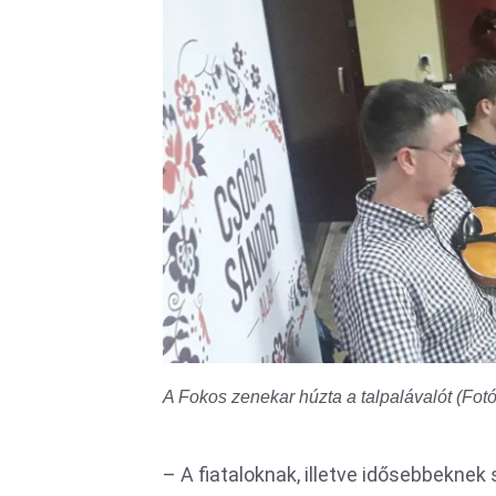
A Fokos zenekar húzta a talpalávalót (Fotó
– A fiataloknak, illetve idősebbekn