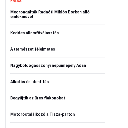
FRISS
Megrongálták Radnóti Miklós Borban álló
emlékművét
Kedden államfőválasztás
A természet félelmetes
Nagyboldogasszonyi népünnepély Adán
Alkotás és identitás
Begyűjtik az üres flakonokat
Motorostalálkozó a Tisza-parton