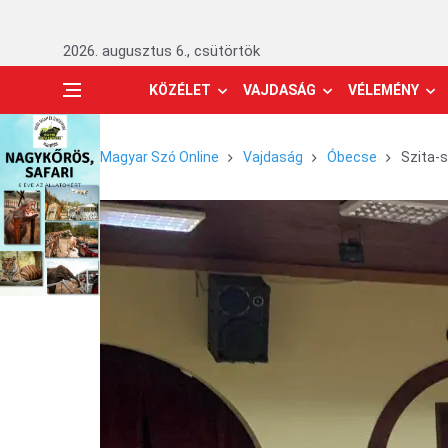
2026. augusztus 6., csütörtök
KÖZÉLET
VAJDASÁG
VÉLEMÉNY
Magyar Szó Online
Vajdaság
Óbecse
Szita-