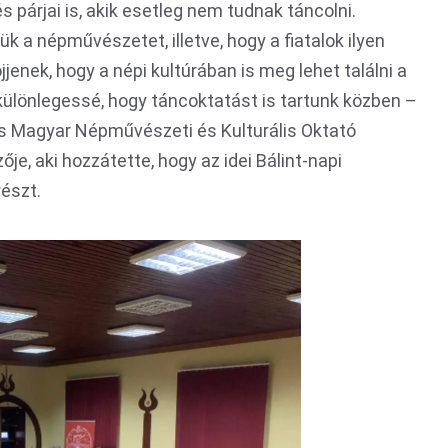
 párjai is, akik esetleg nem tudnak táncolni.
k a népművészetet, illetve, hogy a fiatalok ilyen
jjenek, hogy a népi kultúrában is meg lehet találni a
különlegessé, hogy táncoktatást is tartunk közben –
rás Magyar Népművészeti és Kulturális Oktató
je, aki hozzátette, hogy az idei Bálint-napi
észt.