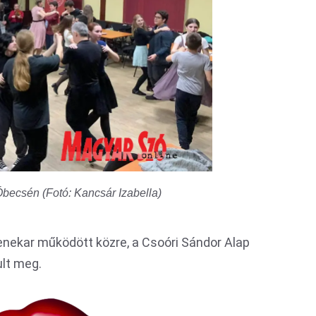
Óbecsén (Fotó: Kancsár Izabella)
enekar működött közre, a Csoóri Sándor Alap
lt meg.