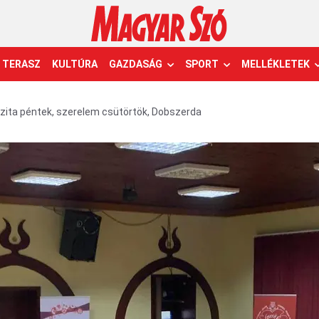
TERASZ
KULTÚRA
GAZDASÁG
SPORT
MELLÉKLETEK
szita péntek, szerelem csütörtök, Dobszerda