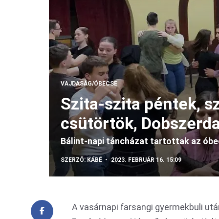
VAJDASÁG/ÓBECSE
Szita-szita péntek, 
csütörtök, Dobszerd
Bálint-napi táncházat tartottak az ób
SZERZŐ:
KÁBÉ
2023. FEBRUÁR 16. 15:09
A vasárnapi farsangi gyermekbuli utá