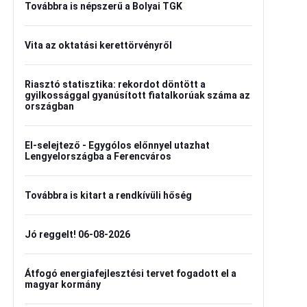
Továbbra is népszerű a Bolyai TGK
Vita az oktatási kerettörvényről
Riasztó statisztika: rekordot döntött a
gyilkossággal gyanúsított fiatalkorúak száma az
országban
El-selejtező - Egygólos előnnyel utazhat
Lengyelországba a Ferencváros
Továbbra is kitart a rendkívüli hőség
Jó reggelt! 06-08-2026
Átfogó energiafejlesztési tervet fogadott el a
magyar kormány