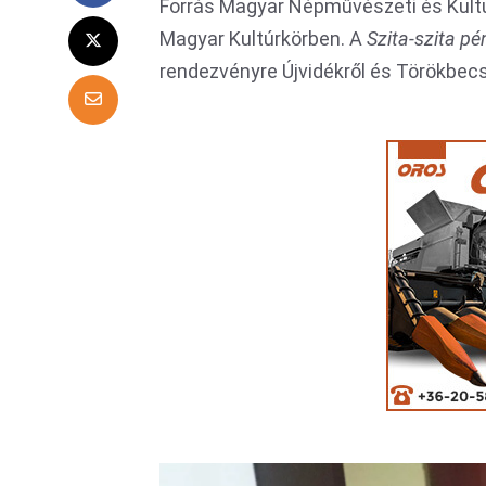
Forrás Magyar Népművészeti és Kultu
Magyar Kultúrkörben. A
Szita-szita p
rendezvényre Újvidékről és Törökbecs