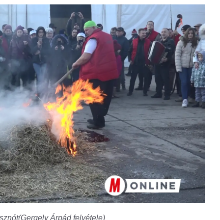
znót(Gergely Árpád felvétele)