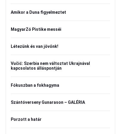
Amikor a Duna figyelmeztet
MagyarZó Pistike messéi
Létezünk és van jövőnk!
Vučić: Szerbia nem változtat Ukrajnával
kapcsolatos álláspontján
Fókuszban a fokhagyma
Szántóverseny Gunarason – GALÉRIA
Porzott a határ