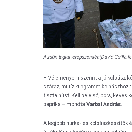
A zsűri tagjai terepszemlén(Dávid Csilla fe
– Véleményem szerint a jó kolbász kés
száraz, mi tíz kilogramm kolbászhoz 
tiszta húst. Kell bele só, bors, kevé
paprika – mondta
Varbai András
.
A legjobb hurka- és kolbászkészítők 
értékelése alapján a legjobb kolbászt