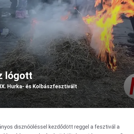
z lógott
X. Hurka- és Kolbászfesztivált
nyos disznóöléssel kezdődött reggel a fesztivál a