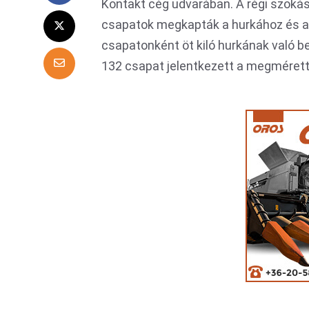
Kontakt cég udvarában. A régi szoká
csapatok megkapták a hurkához és a
csapatonként öt kiló hurkának való bel
132 csapat jelentkezett a megmérette