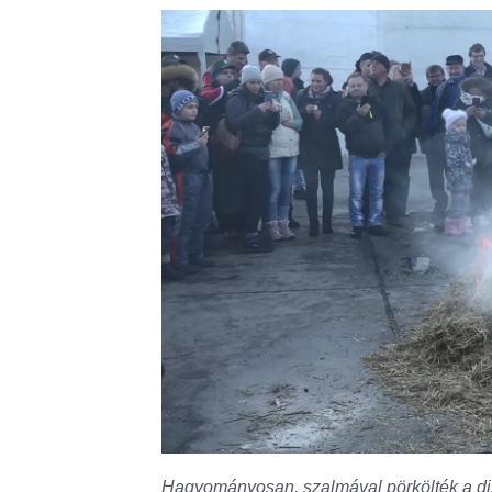
Hagyományosan, szalmával pörkölték a dis