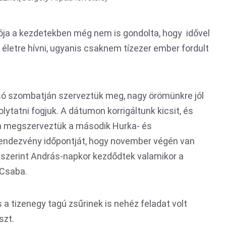
ója a kezdetekben még nem is gondolta, hogy idővel
életre hívni, ugyanis csaknem tízezer ember fordult
olsó szombatján szerveztük meg, nagy örömünkre jól
folytatni fogjuk. A dátumon korrigáltunk kicsit, és
 megszerveztük a második Hurka- és
 rendezvény időpontját, hogy november végén van
 szerint András-napkor kezdődtek valamikor a
 Csaba.
 a tizenegy tagú zsűrinek is nehéz feladat volt
szt.