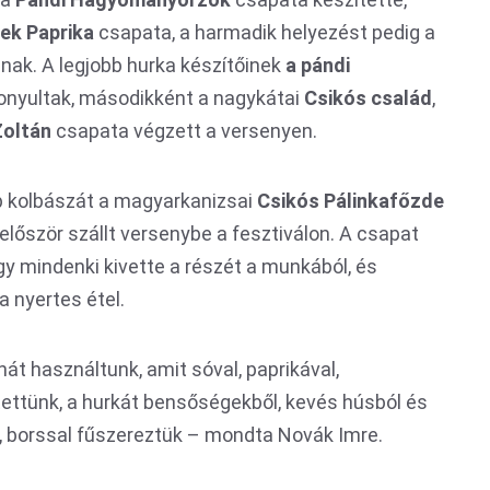
ek Paprika
csapata, a harmadik helyezést pedig a
ak. A legjobb hurka készítőinek
a pándi
onyultak, másodikként a nagykátai
Csikós család
,
Zoltán
csapata végzett a versenyen.
bb kolbászát a magyarkanizsai
Csikós Pálinkafőzde
először szállt versenybe a fesztiválon. A csapat
y mindenki kivette a részét a munkából, és
a nyertes étel.
át használtunk, amit sóval, paprikával,
ettünk, a hurkát bensőségekből, kevés húsból és
al, borssal fűszereztük – mondta Novák Imre.