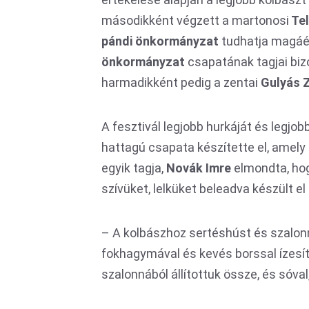
másodikként végzett a martonosi
Tel
pándi önkormányzat
tudhatja magáén
önkormányzat
csapatának tagjai biz
harmadikként pedig a zentai
Gulyás 
A fesztivál legjobb hurkáját és legjo
hattagú csapata készítette el, amely 
egyik tagja,
Novák Imre
elmondta, hog
szívüket, lelküket beleadva készült el 
– A kolbászhoz sertéshúst és szalonn
fokhagymával és kevés borssal ízesít
szalonnából állítottuk össze, és sóv