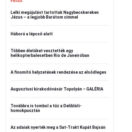
FRISS
Lelki megújulást tartottak Nagybecskereken
Jézus – a legjobb Barátom címmel
Háború a lépcső alatt
Többen életüket vesztették egy
helikopterbalesetben Rio de Janeiróban
A finomító helyzetének rendezése az elsődleges
Augusztusi kirakodóvásár Topolyán – GALÉRIA
Továbbra is tombol a tűz a Delibláti-
homokpusztán
Az adaiak nyerték meg a Sat-Trakt Kupát Bajsán