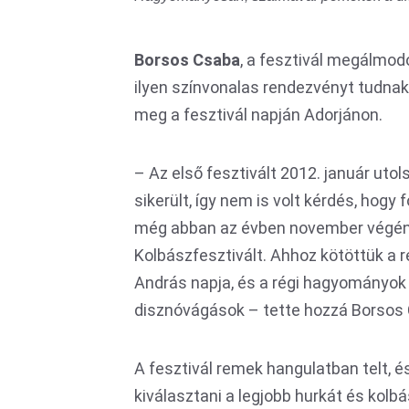
Borsos Csaba
, a fesztivál megálmod
ilyen színvonalas rendezvényt tudnak 
meg a fesztivál napján Adorjánon.
– Az első fesztivált 2012. január ut
sikerült, így nem is volt kérdés, hogy 
még abban az évben november végén
Kolbászfesztivált. Ahhoz kötöttük a
András napja, és a régi hagyományok
disznóvágások – tette hozzá Borsos
A fesztivál remek hangulatban telt, és
kiválasztani a legjobb hurkát és kolbá