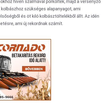
sokhoz híven szalmával pörköltek, majd a versenyző
 kolbászhoz szükséges alapanyagot, ami
sőségből és öt kiló kolbásztöltelékből állt. Az idén
tésre, ami új rekordnak számít.