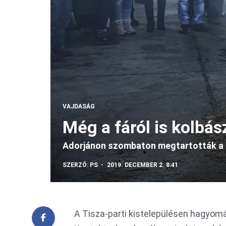
VAJDASÁG
Még a fáról is kolbás
Adorjánon szombaton megtartották a I
SZERZŐ:
PS
2019. DECEMBER 2. 8:41
A Tisza-parti kistelepülésen hagyomá