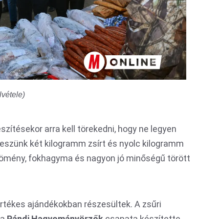
lvétele)
zítésekor arra kell törekedni, hogy ne legyen
teszünk két kilogramm zsírt és nyolc kilogramm
s kömény, fokhagyma és nagyon jó minőségű törött
értékes ajándékokban részesültek. A zsűri
 a
Pándi Hagyományörzők
csapata készítette,