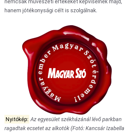
nemcsak művészeti értékeket képviselnek majd,
hanem jótékonysági célt is szolgálnak.
Nyitókép:
Az egyesület székházánál lévő parkban
ragadtak ecsetet az alkotók (Fotó: Kancsár Izabella