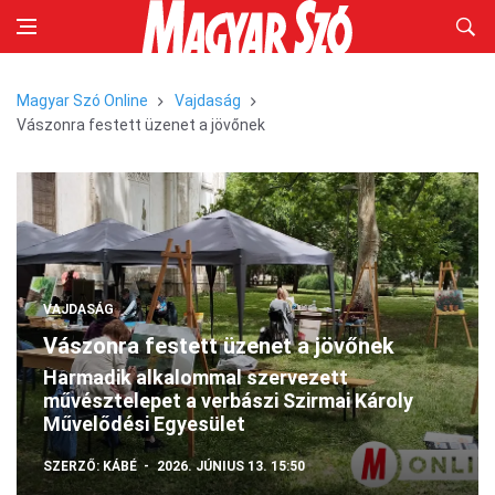
Magyar Szó Online
Vajdaság
Vászonra festett üzenet a jövőnek
VAJDASÁG
Vászonra festett üzenet a jövőnek
Harmadik alkalommal szervezett
művésztelepet a verbászi Szirmai Károly
Művelődési Egyesület
SZERZŐ:
KÁBÉ
2026. JÚNIUS 13. 15:50