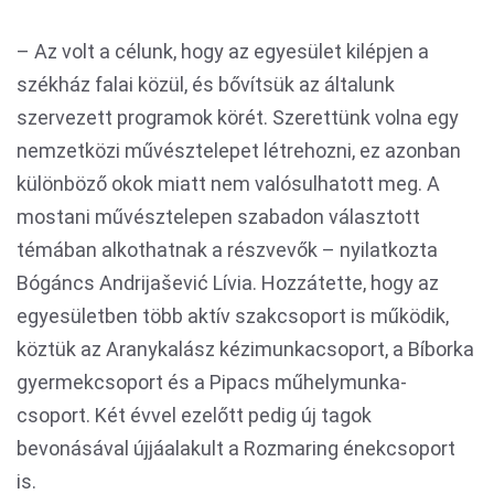
– Az volt a célunk, hogy az egyesület kilépjen a
székház falai közül, és bővítsük az általunk
szervezett programok körét. Szerettünk volna egy
nemzetközi művésztelepet létrehozni, ez azonban
különböző okok miatt nem valósulhatott meg. A
mostani művésztelepen szabadon választott
témában alkothatnak a részvevők – nyilatkozta
Bógáncs Andrijašević Lívia. Hozzátette, hogy az
egyesületben több aktív szakcsoport is működik,
köztük az Aranykalász kézimunkacsoport, a Bíborka
gyermekcsoport és a Pipacs műhelymunka-
csoport. Két évvel ezelőtt pedig új tagok
bevonásával újjáalakult a Rozmaring énekcsoport
is.