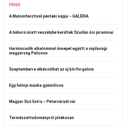
FRISS
A Malomfesztivál pénteki napja – GALÉRIA
A háború miatt veszélybe kerültek Szudán ősi piramisai
Harmincadik alkalommal ünnepel együtt a vajdasági
magyarság Palicson
Szeptemberre elkészülhet az új körforgalom
Egy hétnyi munka gyümölcse
Magyar Szó Extra – Péterváradi vár
Természettudományról játékosan