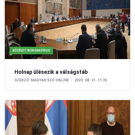
KÖZÉLET/KORONAVÍRUS
Holnap ülésezik a válságstáb
SZERZŐ:
MAGYAR SZÓ ONLINE
2023. 08. 31. 11:35