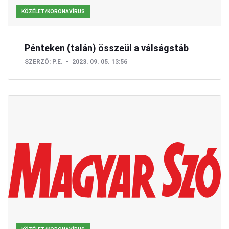
KÖZÉLET/KORONAVÍRUS
Pénteken (talán) összeül a válságstáb
SZERZŐ:
P.E.
2023. 09. 05. 13:56