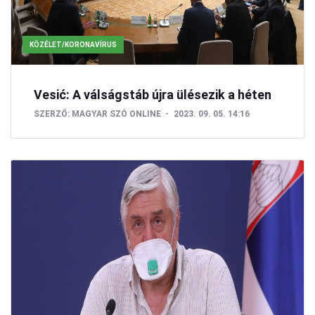
KÖZÉLET/KORONAVÍRUS
Vesić: A válságstáb újra ülésezik a héten
SZERZŐ:
MAGYAR SZÓ ONLINE
2023. 09. 05. 14:16