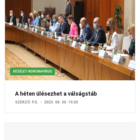
KÖZÉLET/KORONAVÍRUS
A héten ülésezhet a válságstáb
SZERZŐ:
P.E.
2023. 08. 30. 19:20