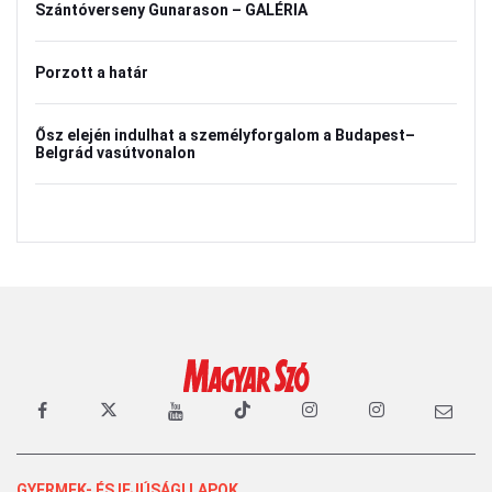
Szántóverseny Gunarason – GALÉRIA
Porzott a határ
Ősz elején indulhat a személyforgalom a Budapest–
Belgrád vasútvonalon
GYERMEK- ÉS IFJÚSÁGI LAPOK