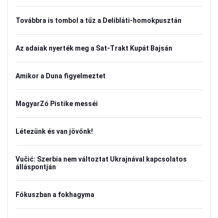
Továbbra is tombol a tűz a Delibláti-homokpusztán
Az adaiak nyerték meg a Sat-Trakt Kupát Bajsán
Amikor a Duna figyelmeztet
MagyarZó Pistike messéi
Létezünk és van jövőnk!
Vučić: Szerbia nem változtat Ukrajnával kapcsolatos
álláspontján
Fókuszban a fokhagyma