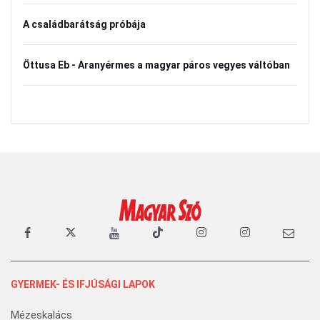
A családbarátság próbája
Öttusa Eb - Aranyérmes a magyar páros vegyes váltóban
GYERMEK- ÉS IFJÚSÁGI LAPOK
Mézeskalács