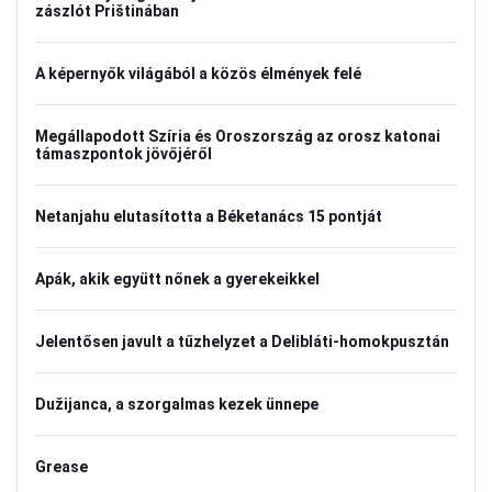
zászlót Prištinában
A képernyők világából a közös élmények felé
Megállapodott Szíria és Oroszország az orosz katonai
támaszpontok jövőjéről
Netanjahu elutasította a Béketanács 15 pontját
Apák, akik együtt nőnek a gyerekeikkel
Jelentősen javult a tűzhelyzet a Delibláti-homokpusztán
Dužijanca, a szorgalmas kezek ünnepe
Grease