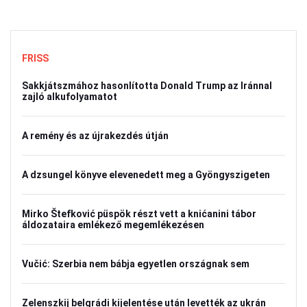
FRISS
Sakkjátszmához hasonlította Donald Trump az Iránnal
zajló alkufolyamatot
A remény és az újrakezdés útján
A dzsungel könyve elevenedett meg a Gyöngyszigeten
Mirko Štefković püspök részt vett a knićanini tábor
áldozataira emlékező megemlékezésen
Vučić: Szerbia nem bábja egyetlen országnak sem
Zelenszkij belgrádi kijelentése után levették az ukrán