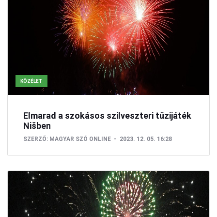
KÖZÉLET
Elmarad a szokásos szilveszteri tűzijáték
Nišben
SZERZŐ:
MAGYAR SZÓ ONLINE
2023. 12. 05. 16:28