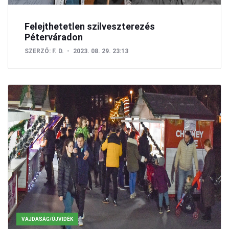
Felejthetetlen szilveszterezés
Péterváradon
SZERZŐ:
F. D.
2023. 08. 29. 23:13
VAJDASÁG/ÚJVIDÉK