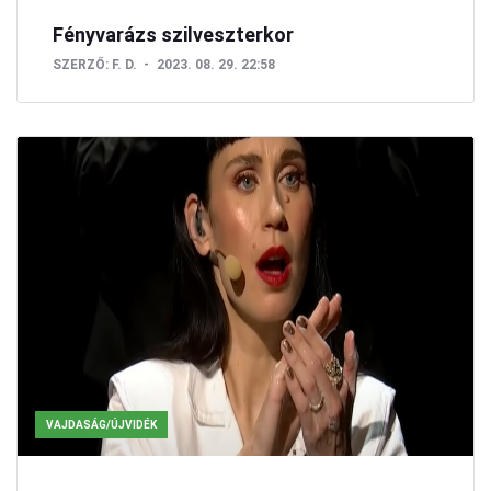
Fényvarázs szilveszterkor
SZERZŐ:
F. D.
2023. 08. 29. 22:58
VAJDASÁG/ÚJVIDÉK