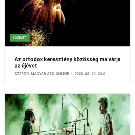
KÖZÉLET
Az ortodox keresztény közösség ma várja
az újévet
SZERZŐ:
MAGYAR SZÓ ONLINE
2023. 08. 29. 23:41