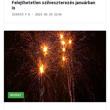
Felejthetetlen szilveszterezés januárban
is
SZERZŐ:
F. D.
2023. 08. 29. 22:40
KÖZÉLET