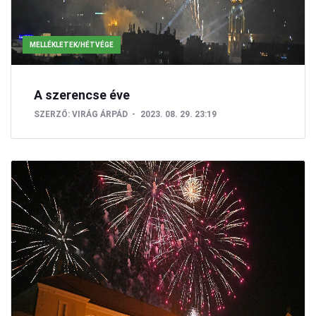
MELLÉKLETEK/HÉTVÉGE
A szerencse éve
SZERZŐ:
VIRÁG ÁRPÁD
2023. 08. 29. 23:19