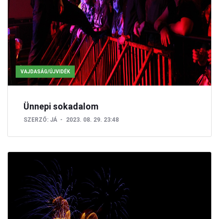
VAJDASÁG/ÚJVIDÉK
Ünnepi sokadalom
SZERZŐ:
JÁ
2023. 08. 29. 23:48