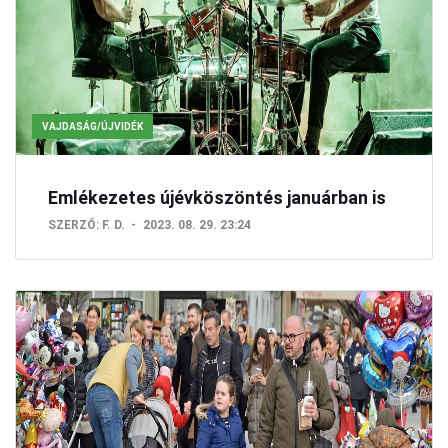
VAJDASÁG/ÚJVIDÉK
Emlékezetes újévköszöntés januárban is
SZERZŐ:
F. D.
2023. 08. 29. 23:24