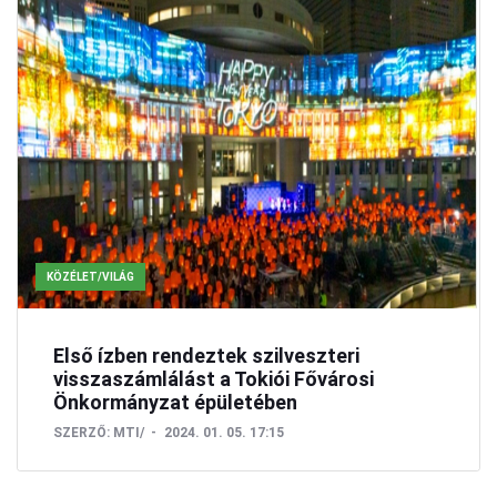
KÖZÉLET/VILÁG
Első ízben rendeztek szilveszteri
visszaszámlálást a Tokiói Fővárosi
Önkormányzat épületében
SZERZŐ:
MTI/
2024. 01. 05. 17:15