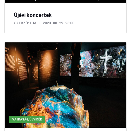
Újévi koncertek
SZERZŐ:
L.M.
2023. 08. 29. 23:00
VAJDASÁG/ÚJVIDÉK