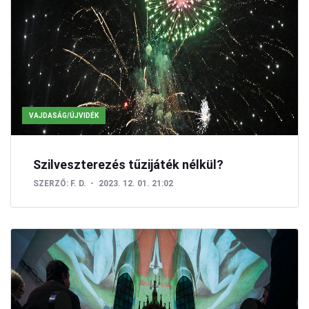
VAJDASÁG/ÚJVIDÉK
Szilveszterezés tűzijáték nélkül?
SZERZŐ:
F. D.
2023. 12. 01. 21:02