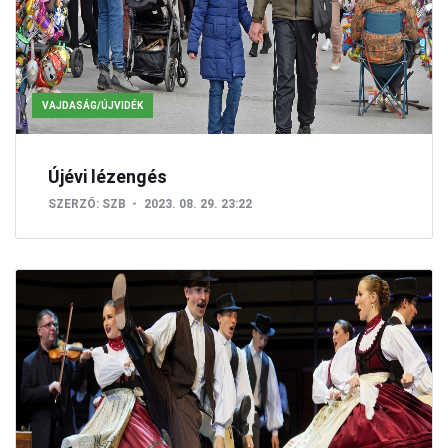
VAJDASÁG/ÚJVIDÉK
Újévi lézengés
SZERZŐ:
SZB
2023. 08. 29. 23:22