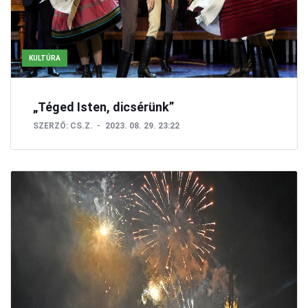
KULTÚRA
„Téged Isten, dicsérünk”
SZERZŐ:
CS.Z.
2023. 08. 29. 23:22