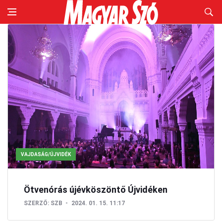
VAJDASÁG/ÚJVIDÉK
Ötvenórás újévköszöntő Újvidéken
SZERZŐ:
SZB
2024. 01. 15. 11:17