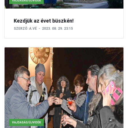
VAJDASÁG/ÚJVIDÉK
Kezdjük az évet büszkén!
SZERZŐ:
A.VÉ
2023. 08. 29. 23:15
VAJDASÁG/ÚJVIDÉK