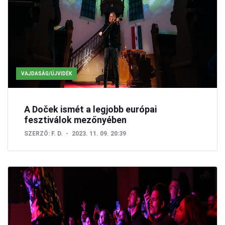
VAJDASÁG/ÚJVIDÉK
A Doček ismét a legjobb európai
fesztiválok mezőnyében
SZERZŐ:
F. D.
2023. 11. 09. 20:39