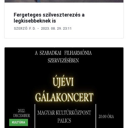
Fergeteges szilveszterezés a
legkisebbeknek is
SZERZŐ:
F. D.
2023. 08. 29. 23:11
KULTÚRA