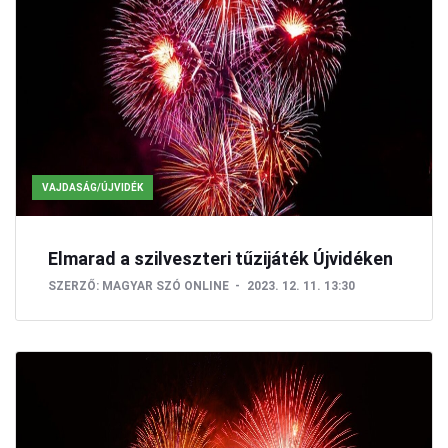
VAJDASÁG/ÚJVIDÉK
Elmarad a szilveszteri tűzijáték Újvidéken
SZERZŐ:
MAGYAR SZÓ ONLINE
2023. 12. 11. 13:30