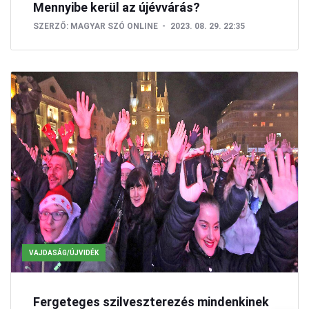
Mennyibe kerül az újévvárás?
SZERZŐ:
MAGYAR SZÓ ONLINE
2023. 08. 29. 22:35
VAJDASÁG/ÚJVIDÉK
Fergeteges szilveszterezés mindenkinek