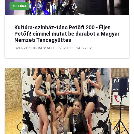
KULTÚRA
Kultúra-színház-tánc Petőfi 200 - Éljen
Petőfi! címmel mutat be darabot a Magyar
Nemzeti Táncegyüttes
SZERZŐ:
FORRÁS: MTI
2023. 11. 14. 22:02