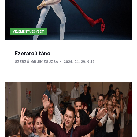
VÉLEMÉNY/JEGYZET
Ezerarcú tánc
SZERZŐ:
GRUIK ZSUZSA
2024. 04. 29. 9:49