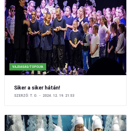
VAJDASÁG/TOPOLYA
Siker a siker hátán!
SZERZŐ:
T. O.
2024. 12. 19. 21:53