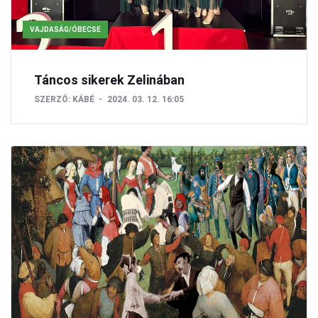
VAJDASÁG/ÓBECSE
Táncos sikerek Zelinában
SZERZŐ:
KÁBÉ
2024. 03. 12. 16:05