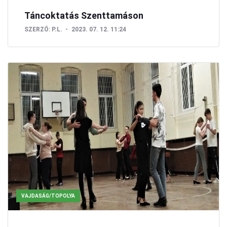
Táncoktatás Szenttamáson
SZERZŐ:
P.L.
2023. 07. 12. 11:24
VAJDASÁG/TOPOLYA