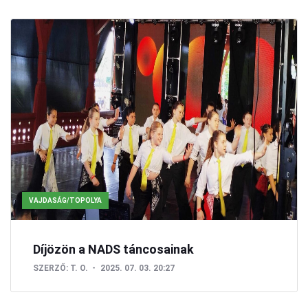
VAJDASÁG/TOPOLYA
Díjözön a NADS táncosainak
SZERZŐ:
T. O.
2025. 07. 03. 20:27