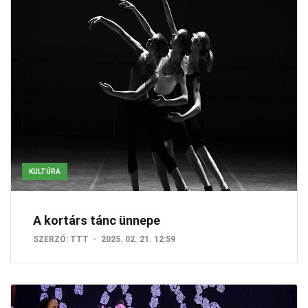
KULTÚRA
A kortárs tánc ünnepe
SZERZŐ:
TTT
2025. 02. 21. 12:59