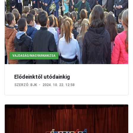
VAJDASÁG/MAGYARKANIZSA
Elődeinktől utódainkig
SZERZŐ:
BJK
2024. 10. 22. 12:58