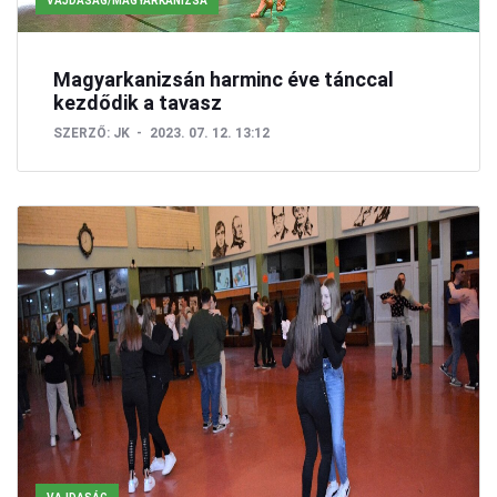
VAJDASÁG/MAGYARKANIZSA
Magyarkanizsán harminc éve tánccal
kezdődik a tavasz
SZERZŐ:
JK
2023. 07. 12. 13:12