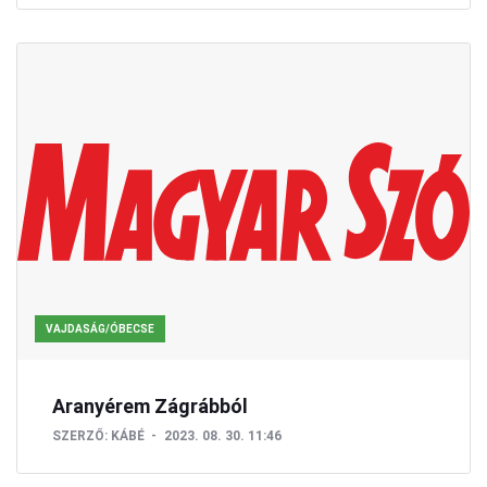
VAJDASÁG/ÓBECSE
Aranyérem Zágrábból
SZERZŐ:
KÁBÉ
2023. 08. 30. 11:46