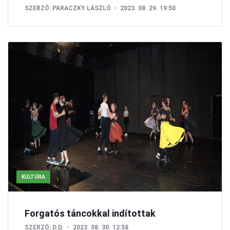
SZERZŐ:
PARACZKY LÁSZLÓ
2023. 08. 29. 19:50
KULTÚRA
Forgatós táncokkal indítottak
SZERZŐ:
D.D.
2023. 08. 30. 12:58