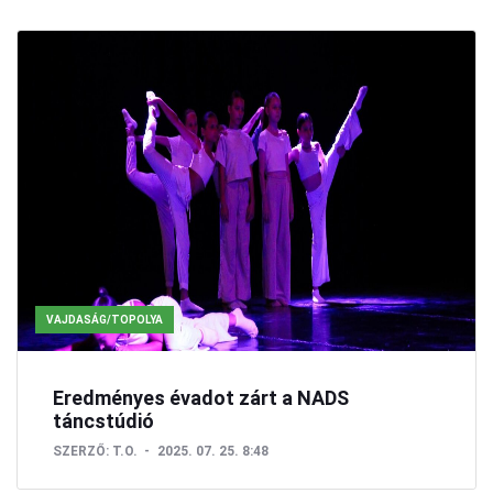
VAJDASÁG/TOPOLYA
Eredményes évadot zárt a NADS
táncstúdió
SZERZŐ:
T.O.
2025. 07. 25. 8:48