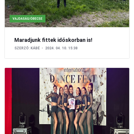
VAJDASÁG/ÓBECSE
Maradjunk fittek időskorban is!
SZERZŐ:
KÁBÉ
2024. 04. 10. 15:38