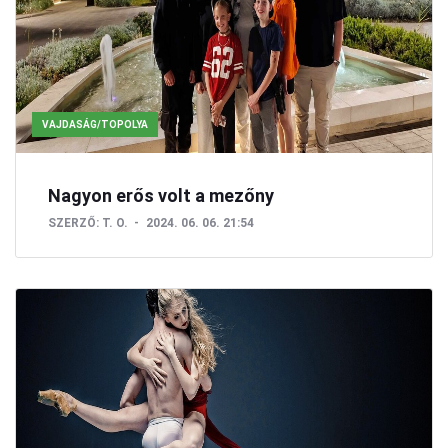
VAJDASÁG/TOPOLYA
Nagyon erős volt a mezőny
SZERZŐ:
T. O.
2024. 06. 06. 21:54