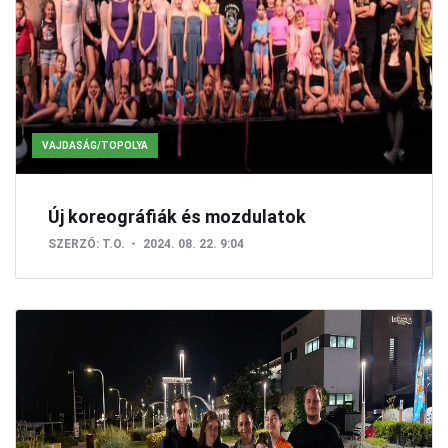
VAJDASÁG/TOPOLYA
Új koreográfiák és mozdulatok
SZERZŐ:
T.O.
2024. 08. 22. 9:04