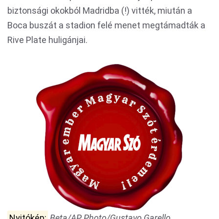
biztonsági okokból Madridba (!) vitték, miután a
Boca buszát a stadion felé menet megtámadták a
Rive Plate huligánjai.
Nyitókép:
Beta/AP Photo/Gustavo Garello