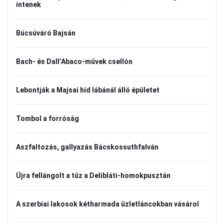
intenek
Búcsúváró Bajsán
Bach- és Dall’Abaco-művek csellón
Lebontják a Majsai híd lábánál álló épületet
Tombol a forróság
Aszfaltozás, gallyazás Bácskossuthfalván
Újra fellángolt a tűz a Delibláti-homokpusztán
A szerbiai lakosok kétharmada üzletláncokban vásárol