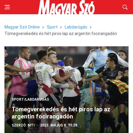
Magyar Szó Online
Sport
Labdarúgás
Tömegverekedés és hét piros lap az argentin focirangadón
SPORT/LABDARÚGÁS
Tömegverekedés és hét piros lap az
argentin focirangadón
SZERZŐ:
MTI
2023. MÁJUS 8. 11:29