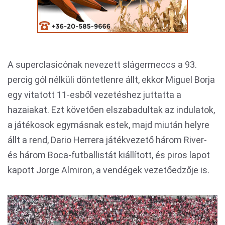
A superclasicónak nevezett slágermeccs a 93.
percig gól nélküli döntetlenre állt, ekkor Miguel Borja
egy vitatott 11-esből vezetéshez juttatta a
hazaiakat. Ezt követően elszabadultak az indulatok,
a játékosok egymásnak estek, majd miután helyre
állt a rend, Dario Herrera játékvezető három River-
és három Boca-futballistát kiállított, és piros lapot
kapott Jorge Almiron, a vendégek vezetőedzője is.