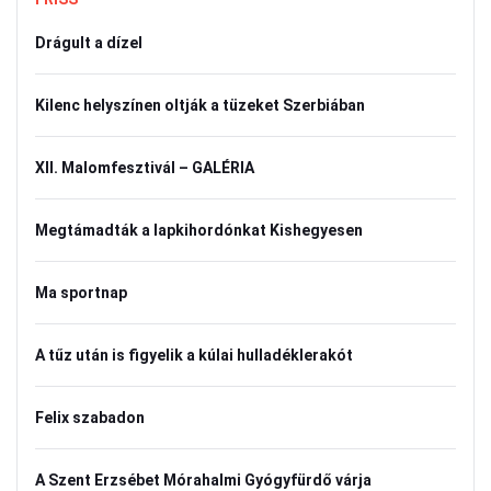
Drágult a dízel
Kilenc helyszínen oltják a tüzeket Szerbiában
XII. Malomfesztivál – GALÉRIA
Megtámadták a lapkihordónkat Kishegyesen
Ma sportnap
A tűz után is figyelik a kúlai hulladéklerakót
Felix szabadon
A Szent Erzsébet Mórahalmi Gyógyfürdő várja