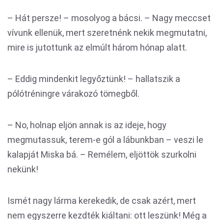
– Hát persze! – mosolyog a bácsi. – Nagy meccset
vívunk ellenük, mert szeretnénk nekik megmutatni,
mire is jutottunk az elmúlt három hónap alatt.
– Eddig mindenkit legyőztünk! – hallatszik a
pólótréningre várakozó tömegből.
– No, holnap eljön annak is az ideje, hogy
megmutassuk, terem-e gól a lábunkban – veszi le
kalapját Miska bá. – Remélem, eljöttök szurkolni
nekünk!
Ismét nagy lárma kerekedik, de csak azért, mert
nem egyszerre kezdték kiáltani: ott leszünk! Még a