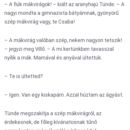
– A fiúk mákvirágok! – kiált az aranyhajú Tünde. – A
nagyi mondta a gimnazista bátyámnak, gyönyörű
szép mákvirág vagy, te Csaba!
– A mákvirág valóban szép, nekem nagyon tetszik!
– jegyzi meg Villő. – A mi kertünkben tavasszal
nyílik a mák. Mamával és anyával ültettük.
– Te is ültetted?
– Igen. Van egy kiskapám. Azzal húztam az ágyást.
Tünde megszakítja a szép mákvirágról, az
érdekesnek, de főleg kívánatosnak tűnő