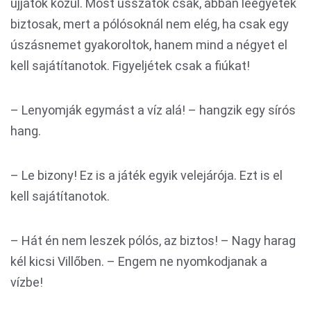
ujjatok közül. Most ússzatok csak, abban leegyetek
biztosak, mert a pólósoknál nem elég, ha csak egy
úszásnemet gyakoroltok, hanem mind a négyet el
kell sajátítanotok. Figyeljétek csak a fiúkat!
– Lenyomják egymást a víz alá! – hangzik egy sírós
hang.
– Le bizony! Ez is a játék egyik velejárója. Ezt is el
kell sajátítanotok.
– Hát én nem leszek pólós, az biztos! – Nagy harag
kél kicsi Villőben. – Engem ne nyomkodjanak a
vízbe!