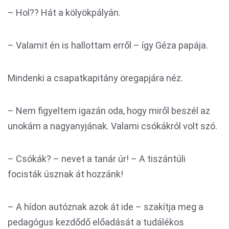
– Hol?? Hát a kölyökpályán.
– Valamit én is hallottam erről – így Géza papája.
Mindenki a csapatkapitány öregapjára néz.
– Nem figyeltem igazán oda, hogy miről beszél az
unokám a nagyanyjának. Valami csókákról volt szó.
– Csókák? – nevet a tanár úr! – A tiszántúli
focisták úsznak át hozzánk!
– A hídon autóznak azok át ide – szakítja meg a
pedagógus kezdődő előadását a tudálékos