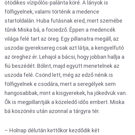
ötödikes vízipólós-palánta köré. A lányok is
fölfigyelnek, valami történik a medence
startoldalán. Huba futásnak ered, mert szemébe
tűnik Miska bá, a fociedző. Éppen a medencék
világa felé tart az öreg. Egy pillanatra megáll, az
uszodai gyereksereg csak azt látja, a kengyelfutó
az öreghez ér. Lehajol a bácsi, hogy jobban hallja a
fiú beszédét. Bólint, majd együtt menetelnek az
uszoda felé. Csönd lett, még az edző nénik is
fölfigyelnek e csodára, mert a seregélyek sem
hangosabbak, mint a kisgyerekek, ha jókedvük van.
Ők is megpillantják a közeledő idős embert. Miska
bá köszönés után azonnal a tárgyra tér.
– Holnap délután kettőkor kezdődik két