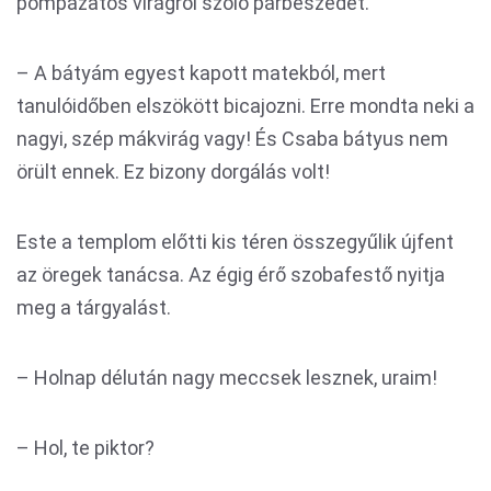
pompázatos virágról szóló párbeszédet.
– A bátyám egyest kapott matekból, mert
tanulóidőben elszökött bicajozni. Erre mondta neki a
nagyi, szép mákvirág vagy! És Csaba bátyus nem
örült ennek. Ez bizony dorgálás volt!
Este a templom előtti kis téren összegyűlik újfent
az öregek tanácsa. Az égig érő szobafestő nyitja
meg a tárgyalást.
– Holnap délután nagy meccsek lesznek, uraim!
– Hol, te piktor?