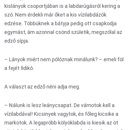
kislányok csoportjában is a labdarúgásról kering a
szó. Nem érdekli már őket a kis vízilabdázók
edzése. Többüknek a bátyja pedig ott csapkodja
egymást, ám azonnal csönd születik, megszólal az
edző sípja.
– Lányok miért nem pólóznak minálunk? – emeli föl
a fejét Ildikó.
A választ az edző néni adja meg.
– Nálunk is lesz leánycsapat. De várnotok kell a
vízilabdával! Kicsinyek vagytok, és főleg kicsike a
markotok. A legapróbb kölyöklabda is kiesik az öt