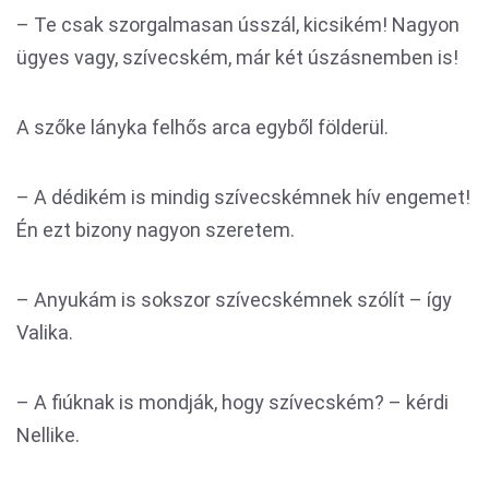
– Te csak szorgalmasan ússzál, kicsikém! Nagyon
ügyes vagy, szívecském, már két úszásnemben is!
A szőke lányka felhős arca egyből földerül.
– A dédikém is mindig szívecskémnek hív engemet!
Én ezt bizony nagyon szeretem.
– Anyukám is sokszor szívecskémnek szólít – így
Valika.
– A fiúknak is mondják, hogy szívecském? – kérdi
Nellike.