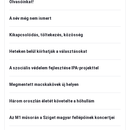
Olvasóinkat!
A név még nem ismert
Kikapcsolódás, töltekezés, közösség
Heteken belül kiírhatják a választásokat
A szociális védelem fejlesztése IPA-projekttel
Megmentett macskakövek új helyen
Három oroszlán életét követelte a hőhullám
Az M1 műsorán a Sziget magyar fellépőinek koncertjei