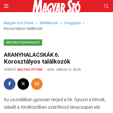
Magyar Szó Online
Mellékletek
Üveggolyó
Korosztályos találkozók
MELLÉKLETEK/ÜVEGGOLYÓ
ARANYHALACSKÁK 6.
Korosztályos találkozók
SZERZŐ:
BALOGH ISTVÁN
2026. JÚNIUS 15. 20:45
Az uszodában gyorsan terjed a hír. Gyuszi a hírnök,
odaáll a törölközőben szárítkozó lánycsapat elé.