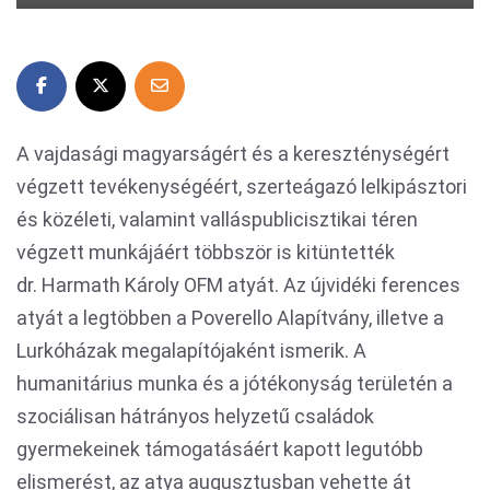
A vajdasági magyarságért és a kereszténységért
végzett tevékenységéért, szerteágazó lelkipásztori
és közéleti, valamint valláspublicisztikai téren
végzett munkájáért többször is kitüntették
dr. Harmath Károly OFM atyát. Az újvidéki ferences
atyát a legtöbben a Poverello Alapítvány, illetve a
Lurkóházak megalapítójaként ismerik. A
humanitárius munka és a jótékonyság területén a
szociálisan hátrányos helyzetű családok
gyermekeinek támogatásáért kapott legutóbb
elismerést, az atya augusztusban vehette át