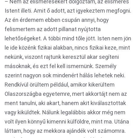
– Nem az elismerésekért dolgoztam, az elismerés
Istent illeti. Amit ő adott, azt igyekeztem megfogni.
Az én érdemem ebben csupán annyi, hogy
felismertem az adott pillanat nyújtotta
lehetőségeket. A többi mind tőle jött. Isten nem jön
le ide közénk fizikai alakban, nincs fizikai keze, mint
nekünk, viszont rajtunk keresztül akar segíteni
másoknak, és ezt fel kell ismernünk. Személy
szerint nagyon sok mindenért hálás lehetek neki.
Rendkívül örültem például, amikor kikerültem
Olaszországba egyetemre, mert akkortájt nem az
ment tanulni, aki akart, hanem akit kiválasztottak
vagy kiküldtek. Nálunk legalábbis akkor még nem
volt ilyen könnyű kimenni külföldre, mint ma. Utána
láttam, hogy az mekkora ajándék volt számomra.