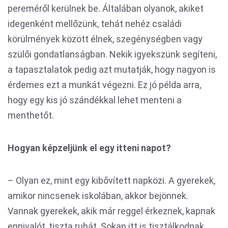
pereméről kerülnek be. Általában olyanok, akiket
idegenként mellőzünk, tehát nehéz családi
körülmények között élnek, szegénységben vagy
szülői gondatlanságban. Nekik igyekszünk segíteni,
a tapasztalatok pedig azt mutatják, hogy nagyon is
érdemes ezt a munkát végezni. Ez jó példa arra,
hogy egy kis jó szándékkal lehet menteni a
menthetőt.
Hogyan képzeljünk el egy itteni napot?
– Olyan ez, mint egy kibővített napközi. A gyerekek,
amikor nincsenek iskolában, akkor bejönnek.
Vannak gyerekek, akik már reggel érkeznek, kapnak
ennivalót, tiszta ruhát. Sokan itt is tisztálkodnak.