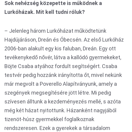
Sok nehézség közepette is működnek a
Lurkóházak. Mit kell tudni róluk?
– Jelenleg három Lurkóházat működtetünk
Hajdújáráson, Dreán és Óbecsén. Az első Lurkóház
2006-ban alakult egy kis faluban, Dreán. Egy ott
tevékenykedő nővér, látva a kallódó gyermekeket,
Böjte Csaba atyához fordult segítségért. Csaba
testvér pedig hozzánk irányította őt, mivel nekünk
már megvolt a Poverello Alapítványunk, amely a
szegények megsegítésére jött létre. Mi pedig
szívesen álltunk a kezdeményezés mellé, s azóta
még két házat nyitottunk. Házanként nagyjából
tizenöt-húsz gyermekkel foglalkoznak
rendszeresen. Ezek a gyerekek a társadalom