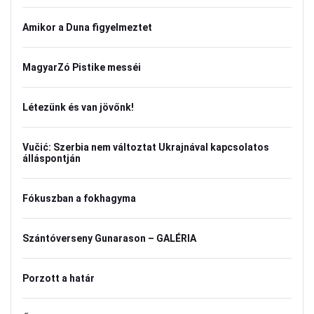
Amikor a Duna figyelmeztet
MagyarZó Pistike messéi
Létezünk és van jövőnk!
Vučić: Szerbia nem változtat Ukrajnával kapcsolatos
álláspontján
Fókuszban a fokhagyma
Szántóverseny Gunarason – GALÉRIA
Porzott a határ