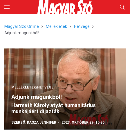
Magyar Szó Online
Mellékletek
Hétvége
Adjunk magunkból!
MELLÉKLETEK/HÉTVÉGE
Adjunk magunkból!
Harmath Károly atyát humanitárius
munkájáért díjazták
SZERZŐ:
KASZA JENNIFER
2023. OKTÓBER 29. 15:30