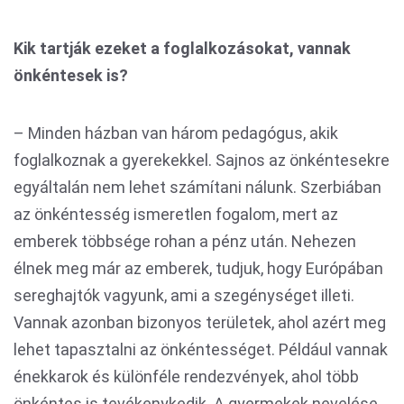
Kik tartják ezeket a foglalkozásokat, vannak
önkéntesek is?
– Minden házban van három pedagógus, akik
foglalkoznak a gyerekekkel. Sajnos az önkéntesekre
egyáltalán nem lehet számítani nálunk. Szerbiában
az önkéntesség ismeretlen fogalom, mert az
emberek többsége rohan a pénz után. Nehezen
élnek meg már az emberek, tudjuk, hogy Európában
sereghajtók vagyunk, ami a szegénységet illeti.
Vannak azonban bizonyos területek, ahol azért meg
lehet tapasztalni az önkéntességet. Például vannak
énekkarok és különféle rendezvények, ahol több
önkéntes is tevékenykedik. A gyermekek nevelése