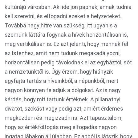
kultúrájú városban. Aki ide jön papnak, annak tudnia
kell szeretni, és elfogadni ezeket a helyzeteket.
Továbbá nagy hitre van szükség, itt ugyanis a
szemünk láttára fogynak a hívek horizontálisan is,
meg vertikálisan is. Ez azt jelenti, hogy mennek fel
az Istenhez, amit nem tudunk megakadályozni,
horizontálisan pedig távolodnak el az egyháztól, sőt
a nemzetünktől is. Úgy érzem, hogy hiányzik
egyfajta tartás a híveinkből, a népünkből, mert
nagyon könnyen feladjuk a dolgokat. Az is nagy
kérdés, hogy mit tartunk értéknek. A pillanatnyi
divatot, szokást vagy pedig azt, amiért érdemes
megküzdeni és megizzadni is. Azt tapasztalom,
hogy az értékfölfogás meg elfogadás nagyon
ingatag lábakon áll újabban. Ez abból is látszik, hogy