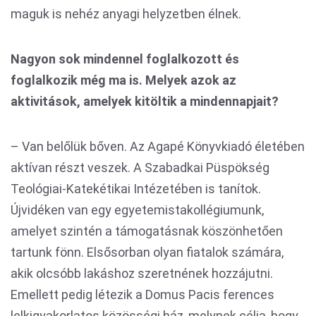
maguk is nehéz anyagi helyzetben élnek.
Nagyon sok mindennel foglalkozott és
foglalkozik még ma is. Melyek azok az
aktivitások, amelyek kitöltik a mindennapjait?
– Van belőlük bőven. Az Agapé Könyvkiadó életében
aktívan részt veszek. A Szabadkai Püspökség
Teológiai-Katekétikai Intézetében is tanítok.
Újvidéken van egy egyetemistakollégiumunk,
amelyet szintén a támogatásnak köszönhetően
tartunk fönn. Elsősorban olyan fiatalok számára,
akik olcsóbb lakáshoz szeretnének hozzájutni.
Emellett pedig létezik a Domus Pacis ferences
lelkigyakorlatos közösségi ház, melynek célja, hogy