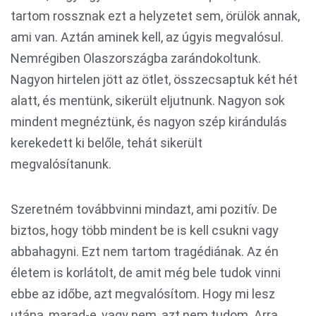
tartom rossznak ezt a helyzetet sem, örülök annak,
ami van. Aztán aminek kell, az úgyis megvalósul.
Nemrégiben Olaszországba zarándokoltunk.
Nagyon hirtelen jött az ötlet, összecsaptuk két hét
alatt, és mentünk, sikerült eljutnunk. Nagyon sok
mindent megnéztünk, és nagyon szép kirándulás
kerekedett ki belőle, tehát sikerült
megvalósítanunk.
Szeretném továbbvinni mindazt, ami pozitív. De
biztos, hogy több mindent be is kell csukni vagy
abbahagyni. Ezt nem tartom tragédiának. Az én
életem is korlátolt, de amit még bele tudok vinni
ebbe az időbe, azt megvalósítom. Hogy mi lesz
utána, marad-e, vagy nem, azt nem tudom. Arra,