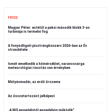
FRISS
Magyar Péter: estétől a paksi második blokk 3-as
turbinája is termelni fog
A fonyódligeti pisztrángkonzerv 2026-ban az Év
strandétele
Ismét emelkedik a hőmérséklet, narancssárga
meteorológiai riasztás van érvényben
Mátyásmadár, az erdő őrszeme
Az összetartozást jelképezi
„A NIS engedélytől engedélyig működik”