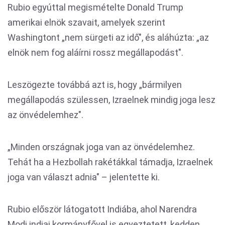
Rubio egyúttal megismételte Donald Trump
amerikai elnök szavait, amelyek szerint
Washingtont „nem sürgeti az idő", és aláhúzta: „az
elnök nem fog aláírni rossz megállapodást".
Leszögezte továbbá azt is, hogy „bármilyen
megállapodás szülessen, Izraelnek mindig joga lesz
az önvédelemhez".
„Minden országnak joga van az önvédelemhez.
Tehát ha a Hezbollah rakétákkal támadja, Izraelnek
joga van választ adnia" – jelentette ki.
Rubio először látogatott Indiába, ahol Narendra
Modi indiai kormányfővel is egyeztetett, kedden