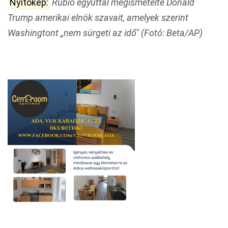
Nyitókép:
Rubio egyúttal megismételte Donald
Trump amerikai elnök szavait, amelyek szerint
Washingtont „nem sürgeti az idő" (Fotó: Beta/AP)