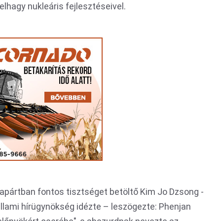
lhagy nukleáris fejlesztéseivel.
apártban fontos tisztséget betöltő Kim Jo Dzsong -
llami hírügynökség idézte – leszögezte: Phenjan