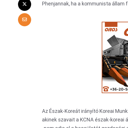
Phenjannak, ha a kommunista állam fe
Az Észak-Koreát irányító Koreai Munk
akinek szavait a KCNA észak-koreai á