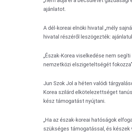
„nem adja el a becsületét gazdasági 
ajánlatot.
A dél-koreai elnöki hivatal „mély sajn
hivatal részéről leszögezték: ajánlatu
„Észak-Korea viselkedése nem segíti e
nemzetközi elszigeteltségét fokozza"
Jun Szok Jol a héten valódi tárgyalá
Korea szilárd elkötelezettséget tanús
kész támogatást nyújtani.
„Ha az észak-koreai hatóságok elfoga
szükséges támogatással, és készek v