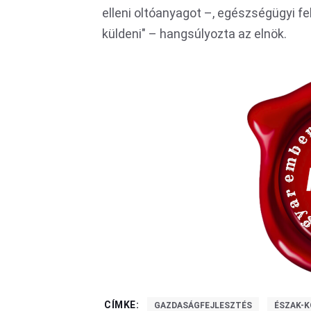
elleni oltóanyagot –, egészségügyi f
küldeni" – hangsúlyozta az elnök.
CÍMKE:
GAZDASÁGFEJLESZTÉS
ÉSZAK-