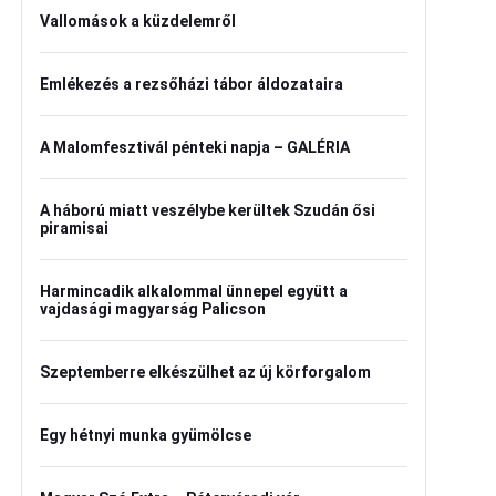
Vallomások a küzdelemről
Emlékezés a rezsőházi tábor áldozataira
A Malomfesztivál pénteki napja – GALÉRIA
A háború miatt veszélybe kerültek Szudán ősi
piramisai
Harmincadik alkalommal ünnepel együtt a
vajdasági magyarság Palicson
Szeptemberre elkészülhet az új körforgalom
Egy hétnyi munka gyümölcse