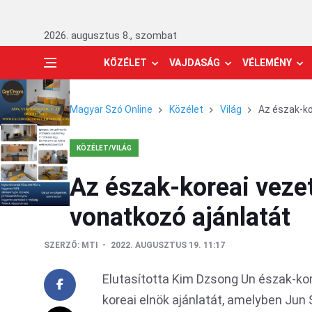
2026. augusztus 8., szombat
KÖZÉLET
VAJDASÁG
VÉLEMÉNY
Magyar Szó Online
Közélet
Világ
Az észak-ko
KÖZÉLET/VILÁG
Az észak-koreai vezet
vonatkozó ajánlatát
SZERZŐ:
MTI
2022. AUGUSZTUS 19. 11:17
Elutasította Kim Dzsong Un észak-kor
koreai elnök ajánlatát, amelyben Jun