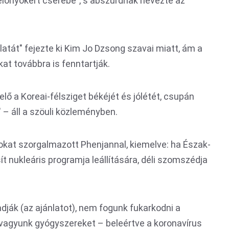
előnyökért cserébe", s abszurdnak nevezte az
álatát" fejezte ki Kim Jo Dzsong szavai miatt, ám a
kat továbbra is fenntartják.
lő a Koreai-félsziget békéjét és jólétét, csupán
 – áll a szöuli közleményben.
sokat szorgalmazott Phenjannal, kiemelve: ha Észak-
ít nukleáris programja leállítására, déli szomszédja
dják (az ajánlatot), nem fogunk fukarkodni a
agyunk gyógyszereket – beleértve a koronavírus