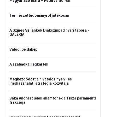
Magyar Szó Extra – Péterváradi vár
Természettudományról játékosan
A Színes Szilánkok Diákszínpad nyári tábora -
GALÉRIA
Valódi példakép
A szabadkai jégkartell
Megkezdődött a hivatalos nyelv- és
íráshasználati stratégia közvitája
Baka Andrást jelöli államfőnek a Tisza parlamenti
frakciója