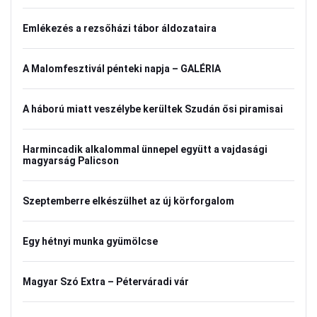
Emlékezés a rezsőházi tábor áldozataira
A Malomfesztivál pénteki napja – GALÉRIA
A háború miatt veszélybe kerültek Szudán ősi piramisai
Harmincadik alkalommal ünnepel együtt a vajdasági
magyarság Palicson
Szeptemberre elkészülhet az új körforgalom
Egy hétnyi munka gyümölcse
Magyar Szó Extra – Péterváradi vár