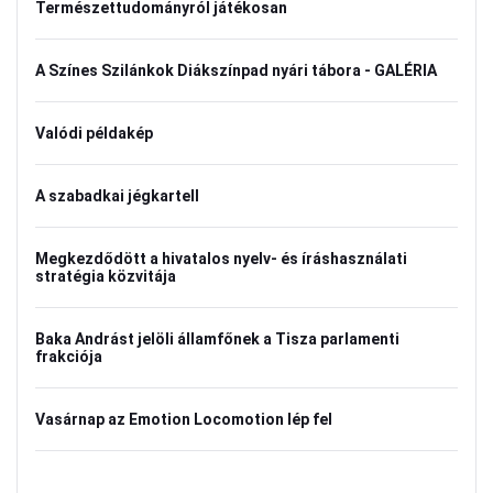
Természettudományról játékosan
A Színes Szilánkok Diákszínpad nyári tábora - GALÉRIA
Valódi példakép
A szabadkai jégkartell
Megkezdődött a hivatalos nyelv- és íráshasználati
stratégia közvitája
Baka Andrást jelöli államfőnek a Tisza parlamenti
frakciója
Vasárnap az Emotion Locomotion lép fel