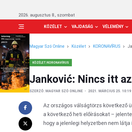
2026. augusztus 8., szombat
KÖZÉLET
VAJDASÁG
VÉLEMÉNY
Magyar Szó Online
Közélet
KORONAVÍRUS
Ja
KÖZÉLET/KORONAVÍRUS
Janković: Nincs itt a
SZERZŐ:
MAGYAR SZÓ ONLINE
2021. MÁRCIUS 25. 10:19
Az országos válságtörzs következő ül
a következő heti előírásokat – jelen
hogy a jelenlegi helyzetben nem látja 