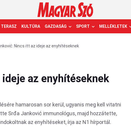
TERASZ
KULTÚRA
GAZDASÁG
SPORT
MELLÉKLETEK
nković: Nincs itt az ideje az enyhítéseknek
z ideje az enyhítéseknek
ésére hamarosan sor kerül, ugyanis meg kell vitatni
tette Srđa Janković immunológus, majd hozzátette,
indokoltnak az enyhítéseket, írja az N1 hírportál.