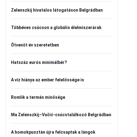
Zelenszkij hivatalos látogatáson Belgrádban
Többéves csúcson a globális élelmiszerárak
Ötvenöt év szeretetben
Hatszáz eurós minimálbér?
A víz hiánya az ember felelőssége is
Romlik a termés minősége
Ma Zelenszkij–Vučić-csúcstalálkozó Belgrádban
A homokpusztán újra felcsaptak a lángok