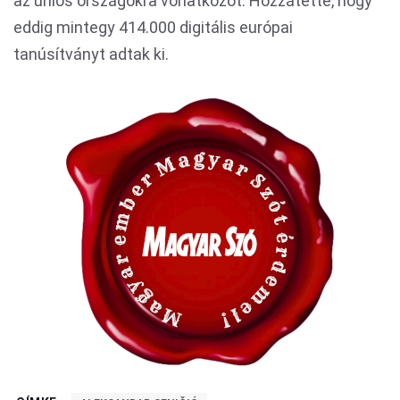
az uniós országokra vonatkozót. Hozzátette, hogy
eddig mintegy 414.000 digitális európai
tanúsítványt adtak ki.