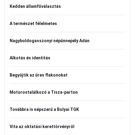
Kedden államfőválasztás
A természet félelmetes
Nagyboldogasszonyi népünnepély Adán
Alkotás és identitás
Begyűjtik az üres flakonokat
Motorostalálkozó a Tisza-parton
Továbbra is népszerű a Bolyai TGK
Vita az oktatási kerettörvényről