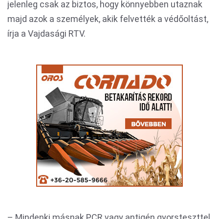
jelenleg csak az biztos, hogy könnyebben utaznak
majd azok a személyek, akik felvették a védőoltást,
írja a Vajdasági RTV.
– Mindenki másnak PCR vagy antigén gyorsteszttel