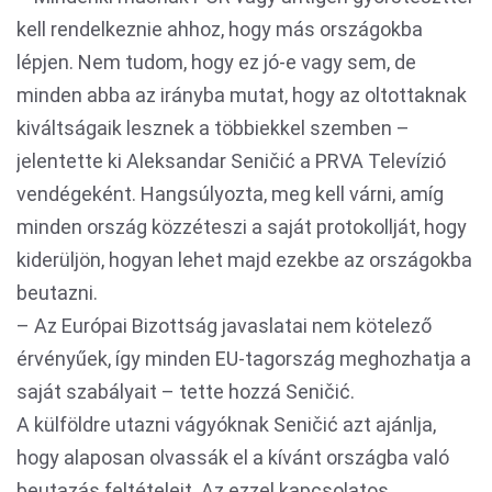
kell rendelkeznie ahhoz, hogy más országokba
lépjen. Nem tudom, hogy ez jó-e vagy sem, de
minden abba az irányba mutat, hogy az oltottaknak
kiváltságaik lesznek a többiekkel szemben –
jelentette ki Aleksandar Seničić a PRVA Televízió
vendégeként. Hangsúlyozta, meg kell várni, amíg
minden ország közzéteszi a saját protokollját, hogy
kiderüljön, hogyan lehet majd ezekbe az országokba
beutazni.
– Az Európai Bizottság javaslatai nem kötelező
érvényűek, így minden EU-tagország meghozhatja a
saját szabályait – tette hozzá Seničić.
A külföldre utazni vágyóknak Seničić azt ajánlja,
hogy alaposan olvassák el a kívánt országba való
beutazás feltételeit. Az ezzel kapcsolatos