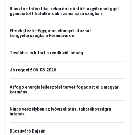
Riasztó statisztika: rekordot döntött a gyilkossággal
gyanúsított fiatalkorúak száma az országban
El-selejtező - Egygólos előnnyel utazhat
Lengyelországba a Ferencváros
Továbbra is kitart a rendkívüli hőség
Jó reggelt! 06-08-2026
Átfogó energiafejlesztési tervet fogadott el a magyar
kormány
Nincs veszélyben az ivóvízellátás, takarékosságra
intenek
Búcsúváró Bajsán