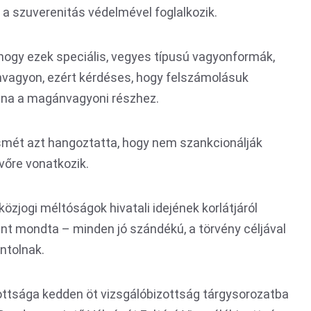
 a szuverenitás védelmével foglalkozik.
hogy ezek speciális, vegyes típusú vagyonformák,
nvagyon, ezért kérdéses, hogy felszámolásuk
dna a magánvagyoni részhez.
smét azt hangoztatta, hogy nem szankcionálják
övőre vonatkozik.
közjogi méltóságok hivatali idejének korlátjáról
int mondta – minden jó szándékú, a törvény céljával
ntolnak.
ottsága kedden öt vizsgálóbizottság tárgysorozatba