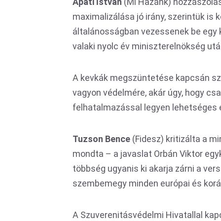
Apáti István
(Mi Hazánk) hozzászólás
maximalizálása jó irány, szerintük is 
általánosságban vezessenek be egy k
valaki nyolc év miniszterelnökség utá
A kevkák megszüntetése kapcsán szeri
vagyon védelmére, akár úgy, hogy cs
felhatalmazással legyen lehetséges el
Tuzson Bence
(Fidesz) kritizálta a 
mondta – a javaslat Orbán Viktor egyko
többség ugyanis ki akarja zárni a vers
szembemegy minden európai és koráb
A Szuverenitásvédelmi Hivatallal ka