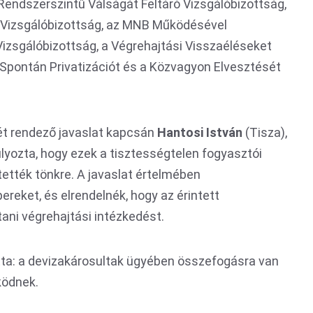
Rendszerszintű Válságát Feltáró Vizsgálóbizottság,
ó Vizsgálóbizottság, az MNB Működésével
izsgálóbizottság, a Végrehajtási Visszaéléseket
a Spontán Privatizációt és a Közvagyon Elvesztését
ét rendező javaslat kapcsán
Hantosi István
(Tisza),
úlyozta, hogy ezek a tisztességtelen fogyasztói
tették tönkre. A javaslat értelmében
reket, és elrendelnék, hogy az érintett
ani végrehajtási intézkedést.
tta: a devizakárosultak ügyében összefogásra van
ködnek.