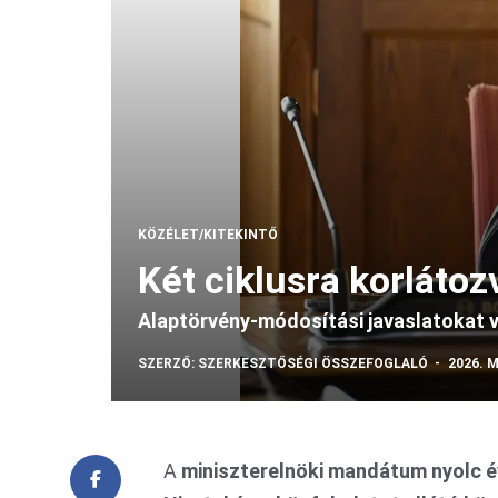
KÖZÉLET/KITEKINTŐ
Két ciklusra korlátoz
Alaptörvény-módosítási javaslatokat 
SZERZŐ:
SZERKESZTŐSÉGI ÖSSZEFOGLALÓ
2026. M
A
miniszterelnöki mandátum nyolc é