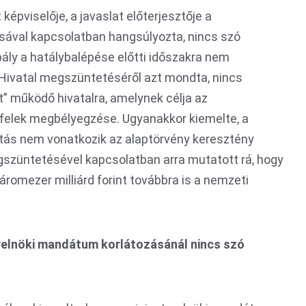
t képviselője, a javaslat előterjesztője a
ával kapcsolatban hangsúlyozta, nincs szó
bály a hatálybalépése előtti időszakra nem
Hivatal megszüntetéséről azt mondta, nincs
t” működő hivatalra, amelynek célja az
lenfelek megbélyegzése. Ugyanakkor kiemelte, a
ítás nem vonatkozik az alaptörvény keresztény
gszüntetésével kapcsolatban arra mutatott rá, hogy
romezer milliárd forint továbbra is a nemzeti
relnöki mandátum korlátozásánál nincs szó