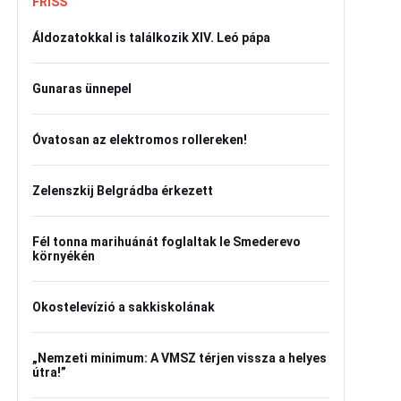
FRISS
Áldozatokkal is találkozik XIV. Leó pápa
Gunaras ünnepel
Óvatosan az elektromos rollereken!
Zelenszkij Belgrádba érkezett
Fél tonna marihuánát foglaltak le Smederevo
környékén
Okostelevízió a sakkiskolának
„Nemzeti minimum: A VMSZ térjen vissza a helyes
útra!”