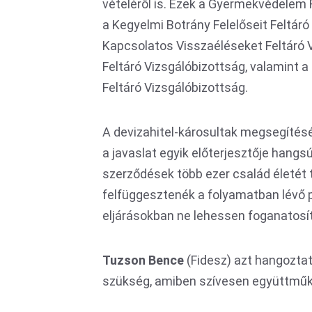
vételéről is. Ezek a Gyermekvédelem 
a Kegyelmi Botrány Felelőseit Feltár
Kapcsolatos Visszaéléseket Feltáró V
Feltáró Vizsgálóbizottság, valamint 
Feltáró Vizsgálóbizottság.
A devizahitel-károsultak megsegítés
a javaslat egyik előterjesztője hangs
szerződések több ezer család életét 
felfüggesztenék a folyamatban lévő pe
eljárásokban ne lehessen foganatosít
Tuzson Bence
(Fidesz) azt hangozta
szükség, amiben szívesen együttmű