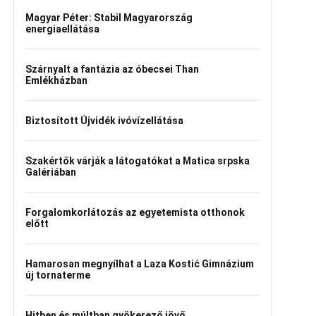
Magyar Péter: Stabil Magyarország
energiaellátása
Szárnyalt a fantázia az óbecsei Than
Emlékházban
Biztosított Újvidék ivóvízellátása
Szakértők várják a látogatókat a Matica srpska
Galériában
Forgalomkorlátozás az egyetemista otthonok
előtt
Hamarosan megnyílhat a Laza Kostić Gimnázium
új tornaterme
Hitben és múltban gyökerező jövő