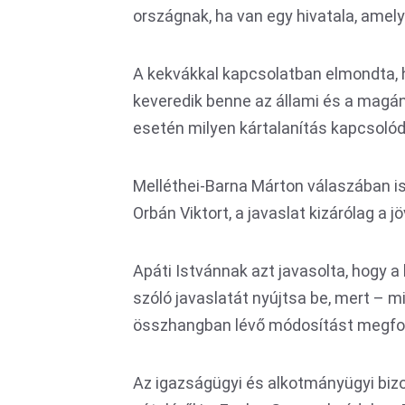
országnak, ha van egy hivatala, amely
A kekvákkal kapcsolatban elmondta, 
keveredik benne az állami és a magá
esetén milyen kártalanítás kapcsoló
Melléthei-Barna Márton válaszában i
Orbán Viktort, a javaslat kizárólag a j
Apáti Istvánnak azt javasolta, hogy a 
szóló javaslatát nyújtsa be, mert – m
összhangban lévő módosítást megfo
Az igazságügyi és alkotmányügyi biz