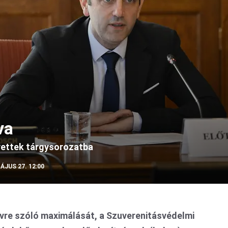
va
vettek tárgysorozatba
ÁJUS 27. 12:00
vre szóló maximálását, a Szuverenitásvédelmi