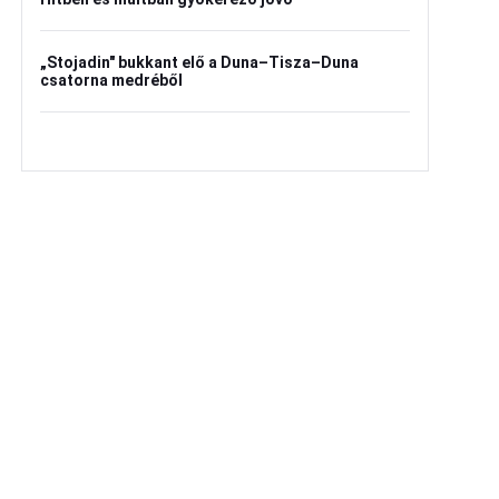
„Stojadin" bukkant elő a Duna–Tisza–Duna
csatorna medréből