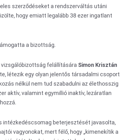
eles szerződéseket a rendszerváltás utáni
ölte, hogy emiatt legalább 38 ezer ingatlant
támogatta a bizottság.
 vizsgálóbizottság felállítására
Simon Krisztán
te, létezik egy olyan jelentős társadalmi csoport
ozás nélkül nem tud szabadulni az élethosszig
er aktív, valamint egymillió inaktív, lezáratlan
 hozzá.
s intézkedéscsomag beterjesztését javasolta,
ajtói vagyonokat, mert félő, hogy „kimenekítik a