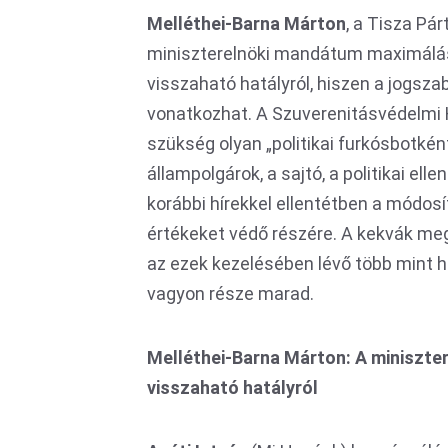
Melléthei-Barna
Márton
, a Tisza Pár
miniszterelnöki mandátum maximálás
visszaható hatályról, hiszen a jogsza
vonatkozhat. A Szuverenitásvédelmi 
szükség olyan „politikai furkósbotkén
állampolgárok, a sajtó, a politikai el
korábbi hírekkel ellentétben a módos
értékeket védő részére. A kekvák me
az ezek kezelésében lévő több mint há
vagyon része marad.
Melléthei-Barna Márton: A miniszte
visszaható hatályról