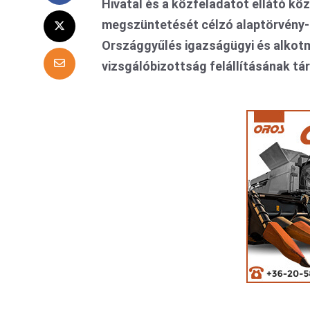
Hivatal és a közfeladatot ellátó k
megszüntetését célzó alaptörvény-
Országgyűlés igazságügyi és alkotm
vizsgálóbizottság felállításának tá