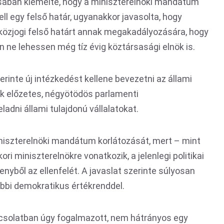
ában kiemelte, hogy a miniszterelnöki mandátum
kell egy felső határ, ugyanakkor javasolta, hogy
özjogi felső határt annak megakadályozására, hogy
n ne lehessen még tíz évig köztársasági elnök is.
nte új intézkedést kellene bevezetni az állami
ak előzetes, négyötödös parlamenti
adni állami tulajdonú vállalatokat.
miniszterelnöki mandátum korlátozását, mert – mint
ri miniszterelnökre vonatkozik, a jelenlegi politikai
enyből az ellenfelét. A javaslat szerinte súlyosan
bi demokratikus értékrenddel.
pcsolatban úgy fogalmazott, nem hátrányos egy