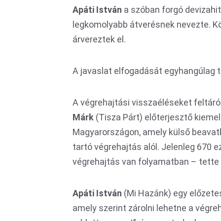
Apáti István
a szóban forgó devizahit
legkomolyabb átverésnek nevezte. Köz
árvereztek el.
A javaslat elfogadását egyhangúlag 
A végrehajtási visszaéléseket feltáró
Márk
(Tisza Párt) előterjesztő kiemel
Magyarországon, amely külső beavatk
tartó végrehajtás alól. Jelenleg 670 ez
végrehajtás van folyamatban – tette
Apáti István
(Mi Hazánk) egy előzete
amely szerint zárolni lehetne a végreh