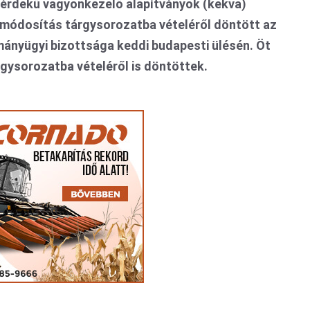
özérdekű vagyonkezelő alapítványok (kekva)
módosítás tárgysorozatba vételéről döntött az
ányügyi bizottsága keddi budapesti ülésén. Öt
rgysorozatba vételéről is döntöttek.