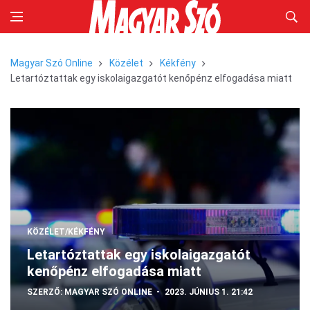
Magyar Szó Online
Közélet
Kékfény
Letartóztattak egy iskolaigazgatót kenőpénz elfogadása miatt
KÖZÉLET/KÉKFÉNY
Letartóztattak egy iskolaigazgatót
kenőpénz elfogadása miatt
SZERZŐ:
MAGYAR SZÓ ONLINE
2023. JÚNIUS 1. 21:42