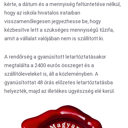
kérte, a dátum és a mennyiség feltüntetése nélkül,
hogy az iskola hivatalos irataiban
visszamenőlegesen jegyezhesse be, hogy
kézbesítve lett a szükséges mennyiségű tűzifa,
amit a vállalat valójában nem is szállított ki.
A rendőrség a gyanúsított letartóztatásakor
megtalálta a 2400 eurós összeget és a
szállítóleveleket is, áll a közleményben. A
gyanúsítottat 48 órás előzetes letartóztatásba
helyezték, majd az illetékes ügyészség elé kerül.