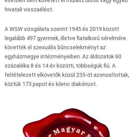
esetben sem követett el mulasztásos vagy egyéb
hivatali visszaélést.
A WSW vizsgálata szerint 1945 és 2019 között
legalább 497 gyermek, illetve fiatalkorú sérelmére
követtek el szexuális bűncselekményt az
egyházmegye intézményeiben. Az áldozatok 60
százaléka 8 és 14 év közötti, többségük fiú. A
feltételezett elkövetők közül 235-öt azonosítottak,
köztük 173 papot és kilenc diakónust.