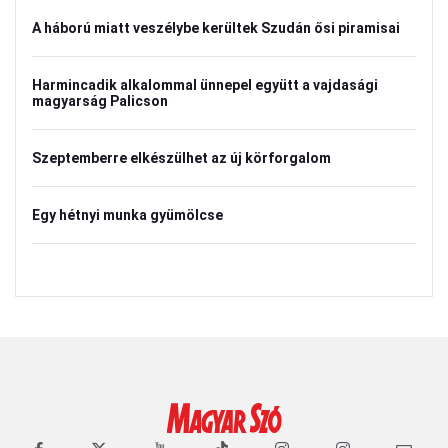
A háború miatt veszélybe kerültek Szudán ősi piramisai
Harmincadik alkalommal ünnepel együtt a vajdasági
magyarság Palicson
Szeptemberre elkészülhet az új körforgalom
Egy hétnyi munka gyümölcse