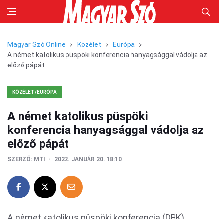
Magyar Szó Online
Közélet
Európa
A német katolikus püspöki konferencia hanyagsággal vádolja az
előző pápát
KÖZÉLET/EURÓPA
A német katolikus püspöki
konferencia hanyagsággal vádolja az
előző pápát
SZERZŐ:
MTI
2022. JANUÁR 20. 18:10
A német katolikus püspöki konferencia (DBK)