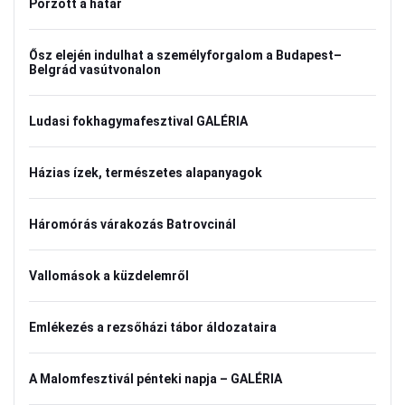
Porzott a határ
Ősz elején indulhat a személyforgalom a Budapest–
Belgrád vasútvonalon
Ludasi fokhagymafesztival GALÉRIA
Házias ízek, természetes alapanyagok
Háromórás várakozás Batrovcinál
Vallomások a küzdelemről
Emlékezés a rezsőházi tábor áldozataira
A Malomfesztivál pénteki napja – GALÉRIA