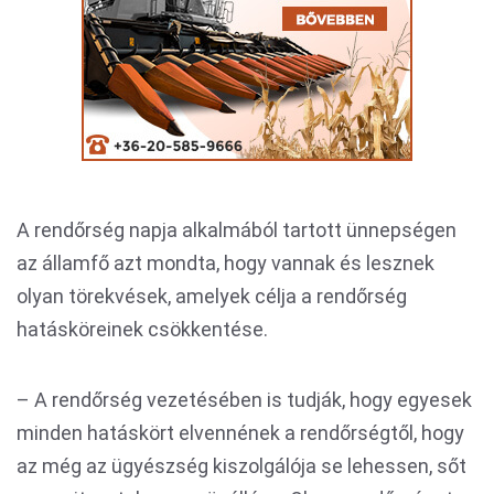
A rendőrség napja alkalmából tartott ünnepségen
az államfő azt mondta, hogy vannak és lesznek
olyan törekvések, amelyek célja a rendőrség
hatásköreinek csökkentése.
– A rendőrség vezetésében is tudják, hogy egyesek
minden hatáskört elvennének a rendőrségtől, hogy
az még az ügyészség kiszolgálója se lehessen, sőt