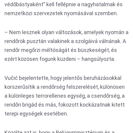
védőbástyaként” kell fellépnie a nagyhatalmak és
nemzetközi szervezetek nyomásával szemben.
– Nem lesznek olyan változások, amelyek nyomán a
rendőrök pusztán valakinek a szolgáivá válnának. A
rendőr megőrzi méltóságát és büszkeségét, és
ezért közösen fogunk küzdeni – hangsúlyozta.
Vučić bejelentette, hogy jelentős beruházásokkal
korszerűsítik a rendőrség felszerelését, különösen
a különleges terrorellenes egység, a csendőrség, a
rendőri brigád és más, fokozott kockázatnak kitett
terepi egységek esetében.
Közölte azt is, hogy a Belügyminisztérium és a