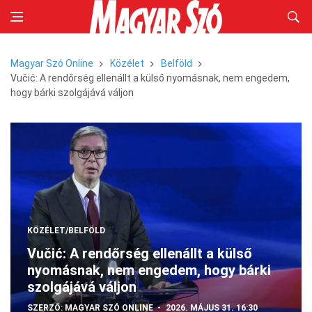
Magyar Szó Online
Közélet
Belföld
Vučić: A rendőrség ellenállt a külső nyomásnak, nem engedem,
hogy bárki szolgájává váljon
KÖZÉLET/BELFÖLD
Vučić: A rendőrség ellenállt a külső
nyomásnak, nem engedem, hogy bárki
szolgájává váljon
SZERZŐ:
MAGYAR SZÓ ONLINE
2026. MÁJUS 31. 16:30