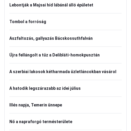
Lebontják a Majsai híd lábánál álló épületet
Tombol a forróság
Aszfaltozás, gallyazás Bácskossuthfalván
Újra fellángolt a tűz a Delibláti-homokpusztán
A szerbiai lakosok kétharmada üzletláncokban vásárol
A hatodik legszárazabb az idei július
Illés napja, Temerin ünnepe
Nő a napraforgó termésterülete