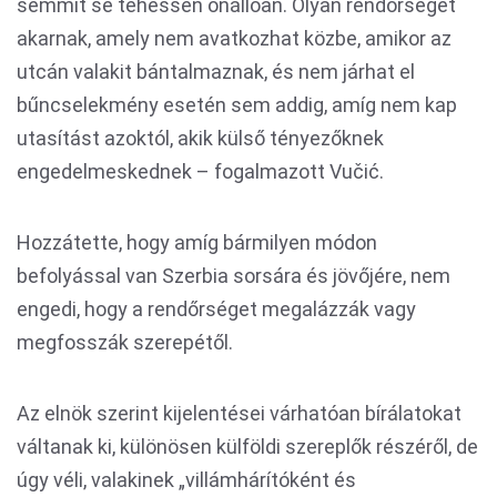
semmit se tehessen önállóan. Olyan rendőrséget
akarnak, amely nem avatkozhat közbe, amikor az
utcán valakit bántalmaznak, és nem járhat el
bűncselekmény esetén sem addig, amíg nem kap
utasítást azoktól, akik külső tényezőknek
engedelmeskednek – fogalmazott Vučić.
Hozzátette, hogy amíg bármilyen módon
befolyással van Szerbia sorsára és jövőjére, nem
engedi, hogy a rendőrséget megalázzák vagy
megfosszák szerepétől.
Az elnök szerint kijelentései várhatóan bírálatokat
váltanak ki, különösen külföldi szereplők részéről, de
úgy véli, valakinek „villámhárítóként és