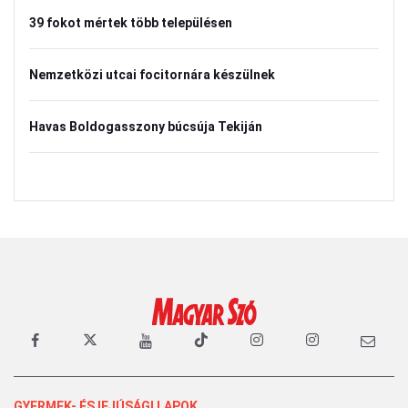
39 fokot mértek több településen
Nemzetközi utcai focitornára készülnek
Havas Boldogasszony búcsúja Tekiján
GYERMEK- ÉS IFJÚSÁGI LAPOK