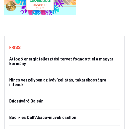
FRISS
Átfogó energiafejlesztési tervet fogadott el a magyar
kormány
Nincs veszélyben az ivóvízellátás, takarékosságra
intenek
Búcsúváró Bajsán
Bach- és Dall’Abaco-művek csellón