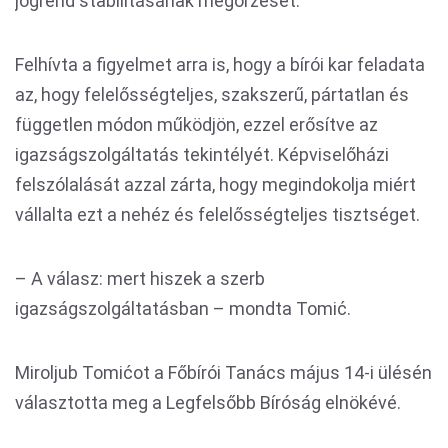
jogrend stabilitásának megőrzését.
Felhívta a figyelmet arra is, hogy a bírói kar feladata
az, hogy felelősségteljes, szakszerű, pártatlan és
független módon működjön, ezzel erősítve az
igazságszolgáltatás tekintélyét. Képviselőházi
felszólalását azzal zárta, hogy megindokolja miért
vállalta ezt a nehéz és felelősségteljes tisztséget.
– A válasz: mert hiszek a szerb
igazságszolgáltatásban – mondta Tomić.
Miroljub Tomićot a Főbírói Tanács május 14-i ülésén
választotta meg a Legfelsőbb Bíróság elnökévé.