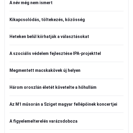
A név még nem ismert
Kikapcsolódás, töltekezés, közösség
Heteken belül kiírhatják a választásokat
A szociális védelem fejlesztése IPA-projekttel
Megmentett macskakövek új helyen
Három oroszlán életét követelte a hőhullám
Az M1 műsorán a Sziget magyar fellépőinek koncertjei
A figyelemelterelés varázsdoboza