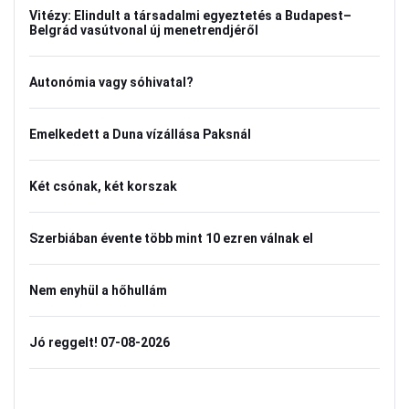
Vitézy: Elindult a társadalmi egyeztetés a Budapest–
Belgrád vasútvonal új menetrendjéről
Autonómia vagy sóhivatal?
Emelkedett a Duna vízállása Paksnál
Két csónak, két korszak
Szerbiában évente több mint 10 ezren válnak el
Nem enyhül a hőhullám
Jó reggelt! 07-08-2026