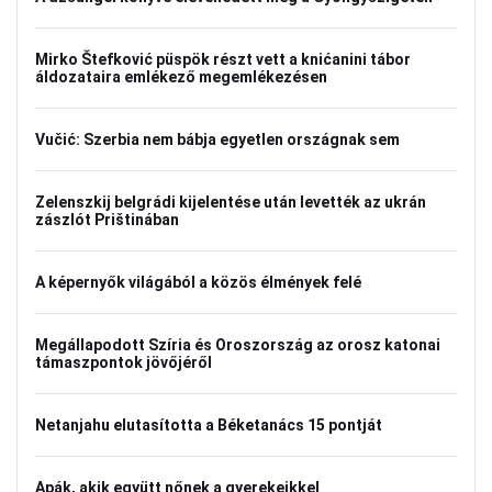
Mirko Štefković püspök részt vett a knićanini tábor
áldozataira emlékező megemlékezésen
Vučić: Szerbia nem bábja egyetlen országnak sem
Zelenszkij belgrádi kijelentése után levették az ukrán
zászlót Prištinában
A képernyők világából a közös élmények felé
Megállapodott Szíria és Oroszország az orosz katonai
támaszpontok jövőjéről
Netanjahu elutasította a Béketanács 15 pontját
Apák, akik együtt nőnek a gyerekeikkel