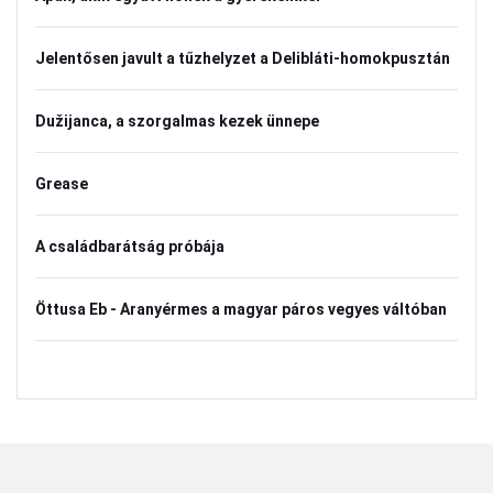
Jelentősen javult a tűzhelyzet a Delibláti-homokpusztán
Dužijanca, a szorgalmas kezek ünnepe
Grease
A családbarátság próbája
Öttusa Eb - Aranyérmes a magyar páros vegyes váltóban