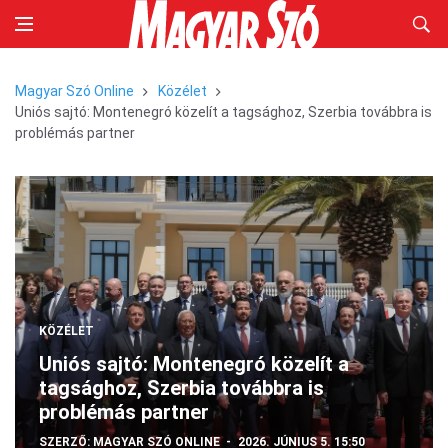
Magyar Szó Online
Közélet
Uniós sajtó: Montenegró közelít a tagsághoz, Szerbia továbbra is
problémás partner
KÖZÉLET
Uniós sajtó: Montenegró közelít a
tagsághoz, Szerbia továbbra is
problémás partner
SZERZŐ:
MAGYAR SZÓ ONLINE
2026. JÚNIUS 5. 15:50