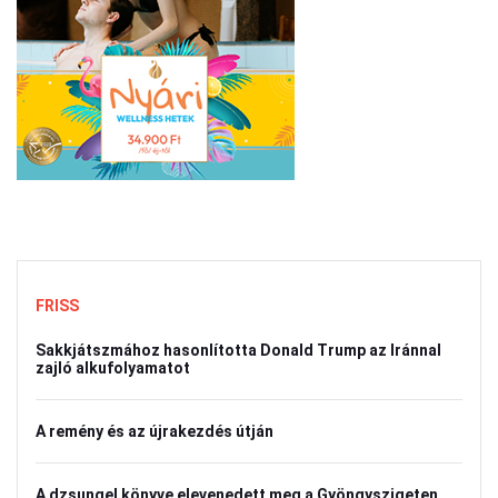
FRISS
Sakkjátszmához hasonlította Donald Trump az Iránnal
zajló alkufolyamatot
A remény és az újrakezdés útján
A dzsungel könyve elevenedett meg a Gyöngyszigeten