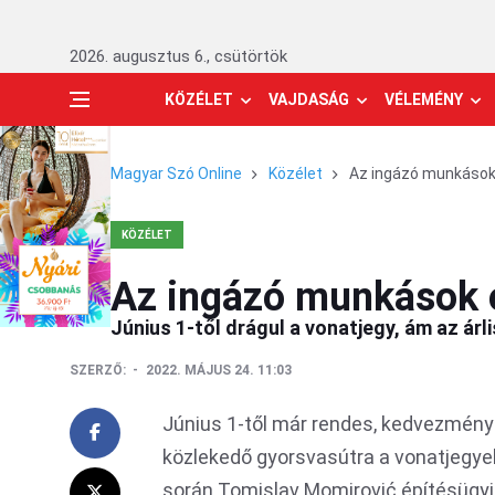
2026. augusztus 6., csütörtök
KÖZÉLET
VAJDASÁG
VÉLEMÉNY
Magyar Szó Online
Közélet
Az ingázó munkások
KÖZÉLET
Az ingázó munkások 
Június 1-től drágul a vonatjegy, ám az á
SZERZŐ:
2022. MÁJUS 24. 11:03
Június 1-től már rendes, kedvezmény n
közlekedő gyorsvasútra a vonatjegyek
során Tomislav Momirović építésügyi,