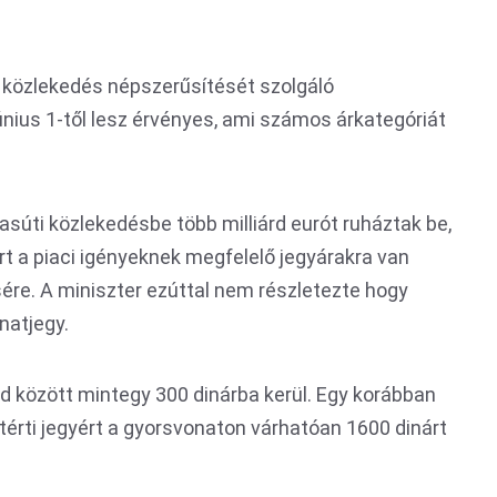
közlekedés népszerűsítését szolgáló
únius 1-től lesz érvényes, ami számos árkategóriát
asúti közlekedésbe több milliárd eurót ruháztak be,
t a piaci igényeknek megfelelő jegyárakra van
ére. A miniszter ezúttal nem részletezte hogy
natjegy.
ád között mintegy 300 dinárba kerül. Egy korábban
térti jegyért a gyorsvonaton várhatóan 1600 dinárt