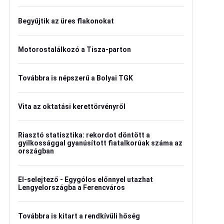
Begyűjtik az üres flakonokat
Motorostalálkozó a Tisza-parton
Továbbra is népszerű a Bolyai TGK
Vita az oktatási kerettörvényről
Riasztó statisztika: rekordot döntött a
gyilkossággal gyanúsított fiatalkorúak száma az
országban
El-selejtező - Egygólos előnnyel utazhat
Lengyelországba a Ferencváros
Továbbra is kitart a rendkívüli hőség