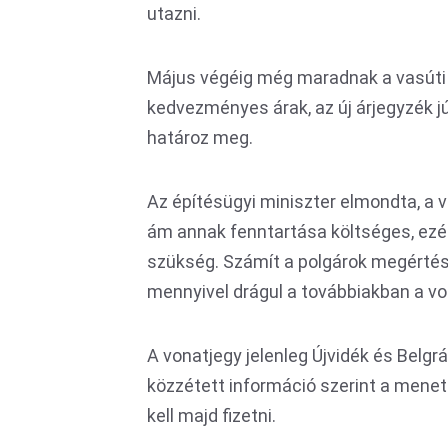
utazni.
Május végéig még maradnak a vasúti 
kedvezményes árak, az új árjegyzék j
határoz meg.
Az építésügyi miniszter elmondta, a v
ám annak fenntartása költséges, ezér
szükség. Számít a polgárok megértés
mennyivel drágul a továbbiakban a vo
A vonatjegy jelenleg Újvidék és Belgr
közzétett információ szerint a menet
kell majd fizetni.