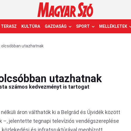
TERASZ
KULTÚRA
GAZDASÁG
SPORT
MELLÉKLETEK
 olcsóbban utazhatnak
olcsóbban utazhatnak
rlista számos kedvezményt is tartogat
élküli áron válthatók ki a Belgrád és Újvidék között
 –, jelentette tegnapi televíziós vendégszereplése
 közlekedési és infratsruktúrával megbízott