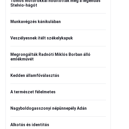
Tomos motorokkal hódították meg a legendás
Stelvio-hágót
Munkavégzés kánikulában
Veszélyesnek ítélt székelykapuk
Megrongálták Radnóti Miklós Borban álló
emlékművét
Kedden államfőválasztás
A természet félelmetes
Nagyboldogasszonyi népünnepély Adán
Alkotás és identitás