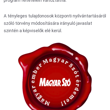
program feltételein változtatna.
A tényleges tulajdonosok központi nyilvántartásáról
szóló törvény módosítására irányuló javaslat
szintén a képviselők elé kerül.