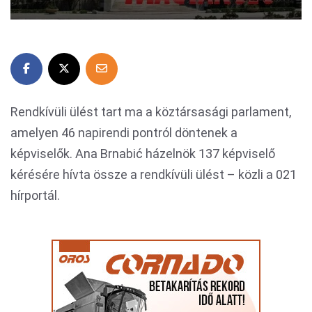
Rendkívüli ülést tart ma a köztársasági parlament,
amelyen 46 napirendi pontról döntenek a
képviselők. Ana Brnabić házelnök 137 képviselő
kérésére hívta össze a rendkívüli ülést – közli a 021
hírportál.