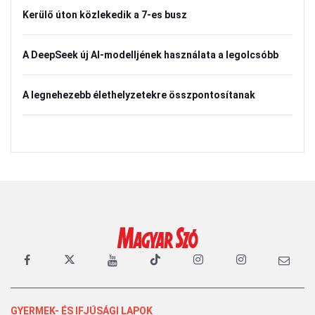
Kerülő úton közlekedik a 7-es busz
A DeepSeek új AI-modelljének használata a legolcsóbb
A legnehezebb élethelyzetekre összpontosítanak
GYERMEK- ÉS IFJÚSÁGI LAPOK