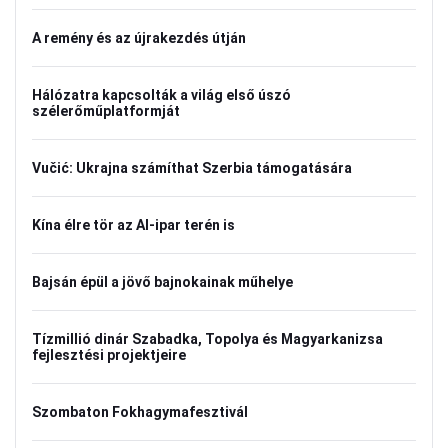
A remény és az újrakezdés útján
Hálózatra kapcsolták a világ első úszó
szélerőműplatformját
Vučić: Ukrajna számíthat Szerbia támogatására
Kína élre tör az AI-ipar terén is
Bajsán épül a jövő bajnokainak műhelye
Tízmillió dinár Szabadka, Topolya és Magyarkanizsa
fejlesztési projektjeire
Szombaton Fokhagymafesztivál