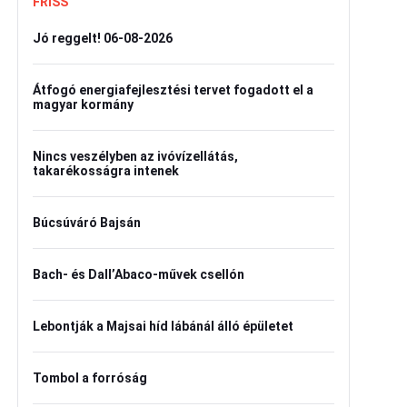
FRISS
Jó reggelt! 06-08-2026
Átfogó energiafejlesztési tervet fogadott el a
magyar kormány
Nincs veszélyben az ivóvízellátás,
takarékosságra intenek
Búcsúváró Bajsán
Bach- és Dall’Abaco-művek csellón
Lebontják a Majsai híd lábánál álló épületet
Tombol a forróság