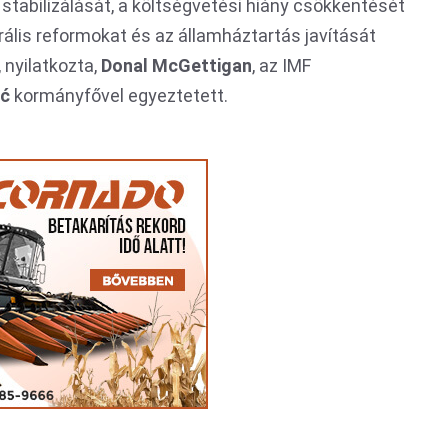
tabilizálását, a költségvetési hiány csökkentését
urális reformokat és az államháztartás javítását
 nyilatkozta,
Donal McGettigan
, az IMF
ić
kormányfővel egyeztetett.