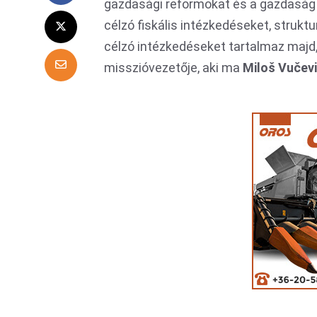
gazdasági reformokat és a gazdaság s
célzó fiskális intézkedéseket, strukt
célzó intézkedéseket tartalmaz majd,
misszióvezetője, aki ma
Miloš Vučev