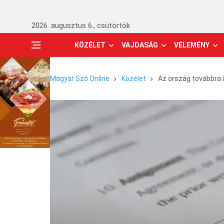
2026. augusztus 6., csütörtök
KÖZÉLET
VAJDASÁG
VÉLEMÉNY
Magyar Szó Online
Közélet
Az ország továbbra 