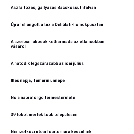
Aszfaltozás, gallyazás Bácskossuthfalván
Újra fellángolt a tűz a Delibláti-homokpusztán
A szerbiai lakosok kétharmada üzletláncokban
vásárol
A hatodik legszárazabb az idei július
Illés napja, Temerin ünnepe
Nő a napraforgó termésterülete
39 fokot mértek több településen
Nemzetközi utcai focitornára készülnek