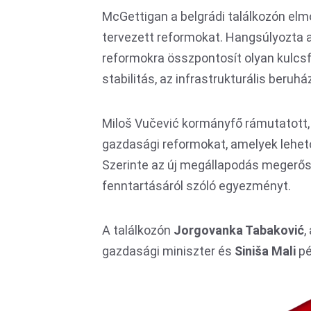
McGettigan a belgrádi találkozón elm
tervezett reformokat. Hangsúlyozta a
reformokra összpontosít olyan kulcsf
stabilitás, az infrastrukturális beruh
Miloš Vučević kormányfő rámutatott, 
gazdasági reformokat, amelyek lehető
Szerinte az új megállapodás megerősí
fenntartásáról szóló egyezményt.
A találkozón
Jorgovanka Tabaković
,
gazdasági miniszter és
Siniša Mali
pé