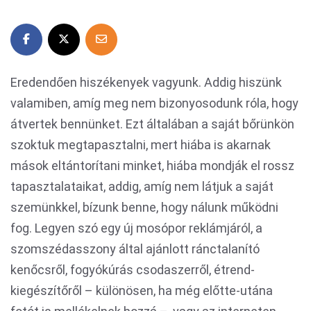
Eredendően hiszékenyek vagyunk. Addig hiszünk
valamiben, amíg meg nem bizonyosodunk róla, hogy
átvertek bennünket. Ezt általában a saját bőrünkön
szoktuk megtapasztalni, mert hiába is akarnak
mások eltántorítani minket, hiába mondják el rossz
tapasztalataikat, addig, amíg nem látjuk a saját
szemünkkel, bízunk benne, hogy nálunk működni
fog. Legyen szó egy új mosópor reklámjáról, a
szomszédasszony által ajánlott ránctalanító
kenőcsről, fogyókúrás csodaszerről, étrend-
kiegészítőről – különösen, ha még előtte-utána