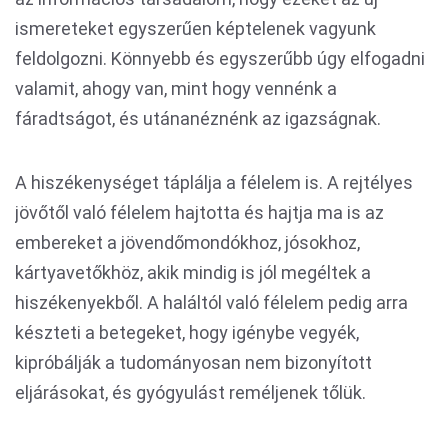
ismereteket egyszerűen képtelenek vagyunk
feldolgozni. Könnyebb és egyszerűbb úgy elfogadni
valamit, ahogy van, mint hogy vennénk a
fáradtságot, és utánanéznénk az igazságnak.
A hiszékenységet táplálja a félelem is. A rejtélyes
jövőtől való félelem hajtotta és hajtja ma is az
embereket a jövendőmondókhoz, jósokhoz,
kártyavetőkhöz, akik mindig is jól megéltek a
hiszékenyekből. A haláltól való félelem pedig arra
készteti a betegeket, hogy igénybe vegyék,
kipróbálják a tudományosan nem bizonyított
eljárásokat, és gyógyulást reméljenek tőlük.