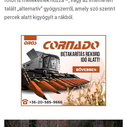
fotót is mellékelnek hozzá –, vagy az interneten
talált „alternatív” gyógyszerről, amely szó szerint
percek alatt kigyógyít a rákból.