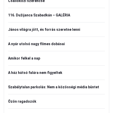
Csallóközi szerencse
116. Dužijanca Szabadkán – GALÉRIA
János világra jött, és forrás szeretne lenni
A nyár utolsó nagy filmes dobásai
Amikor felkel a nap
A ház hátsó falára nem figyeltek
Szabálytalan parkolás: Nem a közösségi média büntet
Özön ragadozók