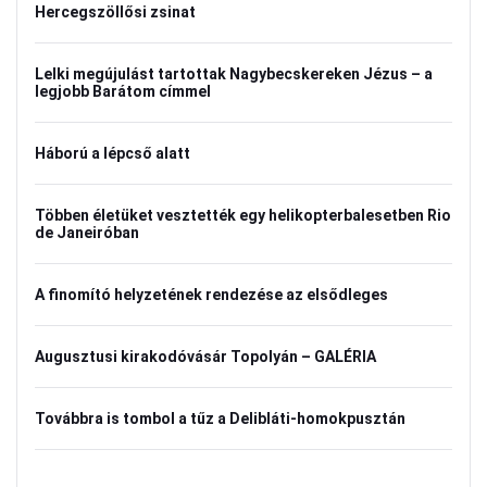
Hercegszöllősi zsinat
Lelki megújulást tartottak Nagybecskereken Jézus – a
legjobb Barátom címmel
Háború a lépcső alatt
Többen életüket vesztették egy helikopterbalesetben Rio
de Janeiróban
A finomító helyzetének rendezése az elsődleges
Augusztusi kirakodóvásár Topolyán – GALÉRIA
Továbbra is tombol a tűz a Delibláti-homokpusztán