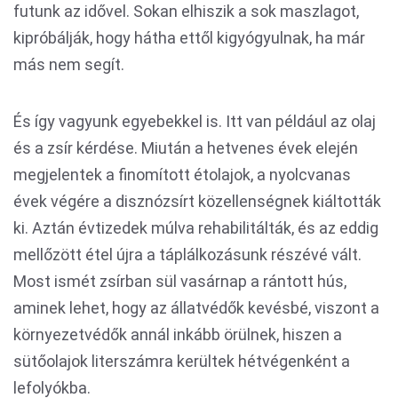
futunk az idővel. Sokan elhiszik a sok maszlagot,
kipróbálják, hogy hátha ettől kigyógyulnak, ha már
más nem segít.
És így vagyunk egyebekkel is. Itt van például az olaj
és a zsír kérdése. Miután a hetvenes évek elején
megjelentek a finomított étolajok, a nyolcvanas
évek végére a disznózsírt közellenségnek kiáltották
ki. Aztán évtizedek múlva rehabilitálták, és az eddig
mellőzött étel újra a táplálkozásunk részévé vált.
Most ismét zsírban sül vasárnap a rántott hús,
aminek lehet, hogy az állatvédők kevésbé, viszont a
környezetvédők annál inkább örülnek, hiszen a
sütőolajok literszámra kerültek hétvégenként a
lefolyókba.