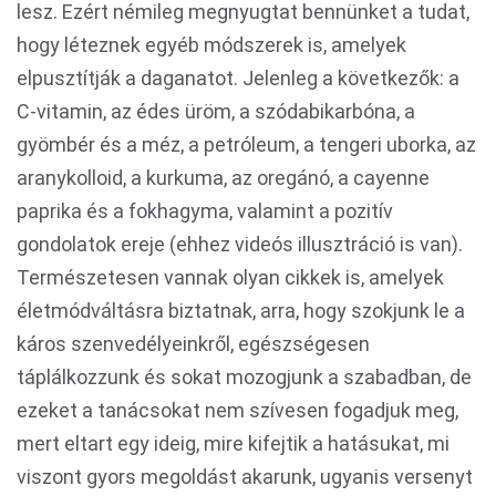
lesz. Ezért némileg megnyugtat bennünket a tudat,
hogy léteznek egyéb módszerek is, amelyek
elpusztítják a daganatot. Jelenleg a következők: a
C-vitamin, az édes üröm, a szódabikarbóna, a
gyömbér és a méz, a petróleum, a tengeri uborka, az
aranykolloid, a kurkuma, az oregánó, a cayenne
paprika és a fokhagyma, valamint a pozitív
gondolatok ereje (ehhez videós illusztráció is van).
Természetesen vannak olyan cikkek is, amelyek
életmódváltásra biztatnak, arra, hogy szokjunk le a
káros szenvedélyeinkről, egészségesen
táplálkozzunk és sokat mozogjunk a szabadban, de
ezeket a tanácsokat nem szívesen fogadjuk meg,
mert eltart egy ideig, mire kifejtik a hatásukat, mi
viszont gyors megoldást akarunk, ugyanis versenyt