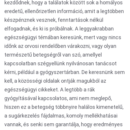
kezdődnek, hogy a találatok között sok a homályos
eredetű, ellenőrizetlen információ, amit a legtöbben
készpénznek vesznek, fenntartások nélkül
elfogadnak, és ki is próbálnak. A leggyakrabban
egészségügyi témában keresünk, mert vagy nincs
időnk az orvosi rendelőben várakozni, vagy olyan
természetű betegségről van szó, amellyel
kapcsolatban szégyellünk nyilvánosan tanácsot
kérni, például a gyógyszertárban. De keresnünk sem
kell, a közösségi oldalak ontják magukból az
egészségügyi cikkeket. A legtöbb a rák
gyógyításával kapcsolatos, ami nem meglepő,
hiszen ez a betegség többnyire halálos kimenetelű,
a sugárkezelés fájdalmas, komoly mellékhatásai
vannak, és senki sem garantálja, hogy eredményes