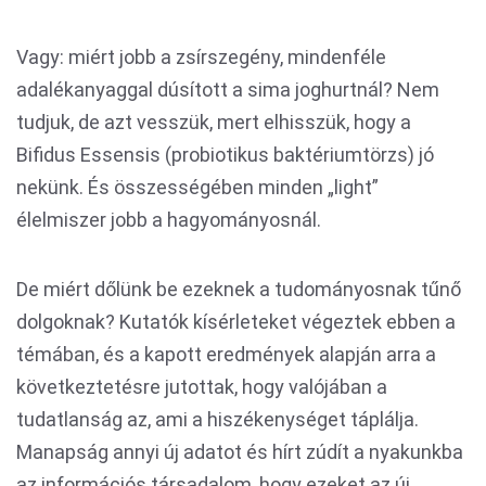
Vagy: miért jobb a zsírszegény, mindenféle
adalékanyaggal dúsított a sima joghurtnál? Nem
tudjuk, de azt vesszük, mert elhisszük, hogy a
Bifidus Essensis (probiotikus baktériumtörzs) jó
nekünk. És összességében minden „light”
élelmiszer jobb a hagyományosnál.
De miért dőlünk be ezeknek a tudományosnak tűnő
dolgoknak? Kutatók kísérleteket végeztek ebben a
témában, és a kapott eredmények alapján arra a
következtetésre jutottak, hogy valójában a
tudatlanság az, ami a hiszékenységet táplálja.
Manapság annyi új adatot és hírt zúdít a nyakunkba
az információs társadalom, hogy ezeket az új