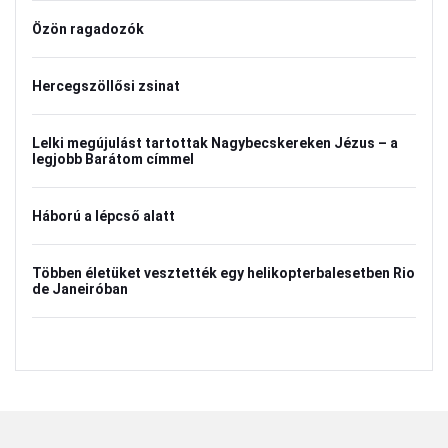
Özön ragadozók
Hercegszöllősi zsinat
Lelki megújulást tartottak Nagybecskereken Jézus – a
legjobb Barátom címmel
Háború a lépcső alatt
Többen életüket vesztették egy helikopterbalesetben Rio
de Janeiróban