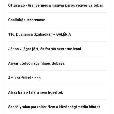
Öttusa Eb - Aranyérmes a magyar páros vegyes váltóban
Csallóközi szerencse
116. Dužijanca Szabadkán – GALÉRIA
János világra jött, és forrás szeretne lenni
A nyár utolsó nagy filmes dobásai
Amikor felkel a nap
A ház hátsó falára nem figyeltek
Szabálytalan parkolás: Nem a közösségi média büntet