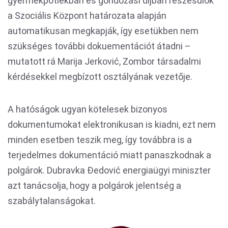
gyermekpótlékban és gondozási díjban részesülők
a Szociális Központ határozata alapján
automatikusan megkapják, így esetükben nem
szükséges további dokuementációt átadni –
mutatott rá Marija Jerković, Zombor társadalmi
kérdésekkel megbízott osztályának vezetője.
A hatóságok ugyan kötelesek bizonyos
dokumentumokat elektronikusan is kiadni, ezt nem
minden esetben teszik meg, így továbbra is a
terjedelmes dokumentáció miatt panaszkodnak a
polgárok. Dubravka Đedović energiaügyi miniszter
azt tanácsolja, hogy a polgárok jelentség a
szabálytalanságokat.