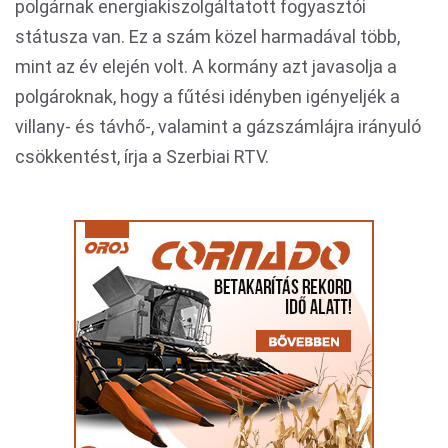
polgárnak energiakiszolgáltatott fogyasztói
státusza van. Ez a szám közel harmadával több,
mint az év elején volt. A kormány azt javasolja a
polgároknak, hogy a fűtési idényben igényeljék a
villany- és távhő-, valamint a gázszámlájra irányuló
csökkentést, írja a Szerbiai RTV.