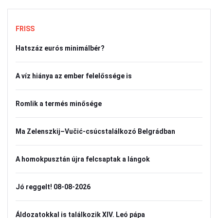
FRISS
Hatszáz eurós minimálbér?
A víz hiánya az ember felelőssége is
Romlik a termés minősége
Ma Zelenszkij–Vučić-csúcstalálkozó Belgrádban
A homokpusztán újra felcsaptak a lángok
Jó reggelt! 08-08-2026
Áldozatokkal is találkozik XIV. Leó pápa