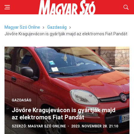
Magyar Szó Online
Gazdaság
Jövőre Kragujevácon is gyártják majd az elektromos Fiat Pandát
GAZDASÁG
Jövőre Kragujevácon is gyártják majd
az elektromos Fiat Pandát
SZERZŐ:
MAGYAR SZÓ ONLINE
2023. NOVEMBER 28. 21:10