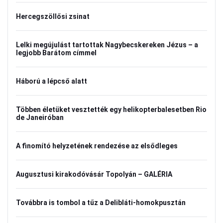
Hercegszöllősi zsinat
Lelki megújulást tartottak Nagybecskereken Jézus – a
legjobb Barátom címmel
Háború a lépcső alatt
Többen életüket vesztették egy helikopterbalesetben Rio
de Janeiróban
A finomító helyzetének rendezése az elsődleges
Augusztusi kirakodóvásár Topolyán – GALÉRIA
Továbbra is tombol a tűz a Delibláti-homokpusztán