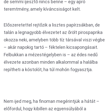
de semmi ijesztő nincs benne – egy apró
teremtmény, amely kíváncsiságot kelt.
Előszeretettel rejtőzik a lisztes papírzsákban, de
talán a legnagyobb élvezetet az őrölt pirospaprika
okozza neki, amelyben több tíz társával viszi végbe
– akár napokig tartó – féktelen kicsapongásait.
Felbukkan a mézestégelyben is – az édes nedű
élvezete azonban minden alkalommal a halálba
repítheti a kóstolót, ha túl mohón fogyasztja.
Nem ijed meg, ha finoman megérintjük a hátát –
előfordul, hogy kibillen az egyensúlyából a