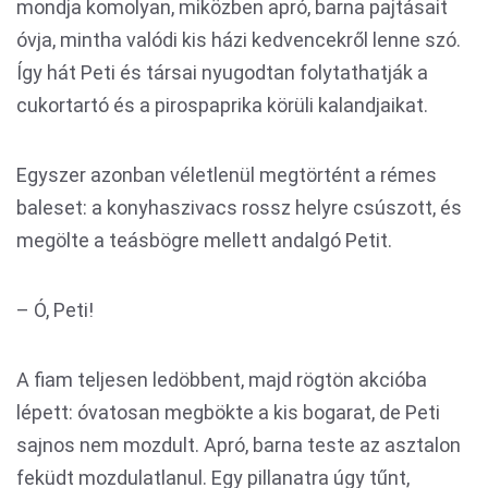
mondja komolyan, miközben apró, barna pajtásait
óvja, mintha valódi kis házi kedvencekről lenne szó.
Így hát Peti és társai nyugodtan folytathatják a
cukortartó és a pirospaprika körüli kalandjaikat.
Egyszer azonban véletlenül megtörtént a rémes
baleset: a konyhaszivacs rossz helyre csúszott, és
megölte a teásbögre mellett andalgó Petit.
– Ó, Peti!
A fiam teljesen ledöbbent, majd rögtön akcióba
lépett: óvatosan megbökte a kis bogarat, de Peti
sajnos nem mozdult. Apró, barna teste az asztalon
feküdt mozdulatlanul. Egy pillanatra úgy tűnt,