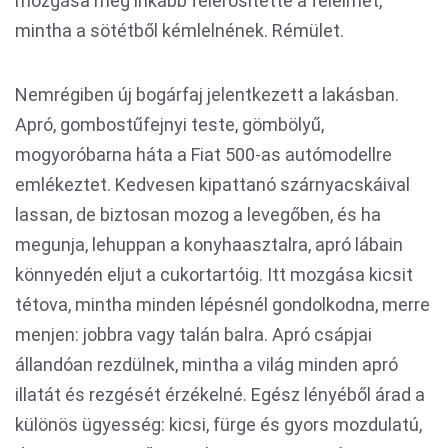
mozgása még inkább felerősítette a félelmet,
mintha a sötétből kémlelnének. Rémület.
Nemrégiben új bogárfaj jelentkezett a lakásban.
Apró, gombostűfejnyi teste, gömbölyű,
mogyoróbarna háta a Fiat 500-as autómodellre
emlékeztet. Kedvesen kipattanó szárnyacskáival
lassan, de biztosan mozog a levegőben, és ha
megunja, lehuppan a konyhaasztalra, apró lábain
könnyedén eljut a cukortartóig. Itt mozgása kicsit
tétova, mintha minden lépésnél gondolkodna, merre
menjen: jobbra vagy talán balra. Apró csápjai
állandóan rezdülnek, mintha a világ minden apró
illatát és rezgését érzékelné. Egész lényéből árad a
különös ügyesség: kicsi, fürge és gyors mozdulatú,