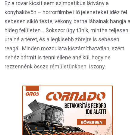
Ez a rovar kicsit sem szimpatikus látvány a
konyhakövön – horrorfilmbe illő jeleneteket idéz fel
sebesen sikló teste, vékony, barna lábainak hangja a
hideg felületen… Sokszor úgy tűnik, mintha teljesen
uralná a teret, és a legkisebb zörejre is sebesen
reagál. Minden mozdulata kiszámíthatatlan, ezért
nehéz bármit is tenni ellene anélkül, hogy ne
rezzennénk össze rémületünkben. Iszony.