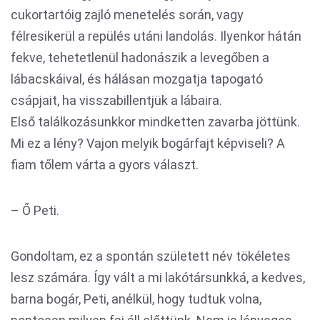
cukortartóig zajló menetelés során, vagy
félresikerül a repülés utáni landolás. Ilyenkor hátán
fekve, tehetetlenül hadonászik a levegőben a
lábacskáival, és hálásan mozgatja tapogató
csápjait, ha visszabillentjük a lábaira.
Első találkozásunkkor mindketten zavarba jöttünk.
Mi ez a lény? Vajon melyik bogárfajt képviseli? A
fiam tőlem várta a gyors választ.
– Ő Peti.
Gondoltam, ez a spontán született név tökéletes
lesz számára. Így vált a mi lakótársunkká, a kedves,
barna bogár, Peti, anélkül, hogy tudtuk volna,