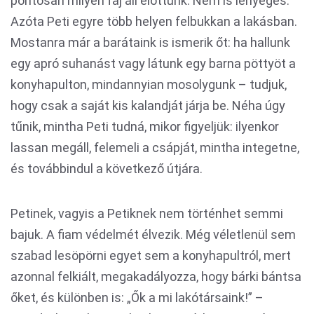
pontosan milyen faj áll előttünk. Nem is lényeges.
Azóta Peti egyre több helyen felbukkan a lakásban.
Mostanra már a barátaink is ismerik őt: ha hallunk
egy apró suhanást vagy látunk egy barna pöttyöt a
konyhapulton, mindannyian mosolygunk – tudjuk,
hogy csak a saját kis kalandját járja be. Néha úgy
tűnik, mintha Peti tudná, mikor figyeljük: ilyenkor
lassan megáll, felemeli a csápját, mintha integetne,
és továbbindul a következő útjára.
Petinek, vagyis a Petiknek nem történhet semmi
bajuk. A fiam védelmét élvezik. Még véletlenül sem
szabad lesöpörni egyet sem a konyhapultról, mert
azonnal felkiált, megakadályozza, hogy bárki bántsa
őket, és különben is: „Ők a mi lakótársaink!” –