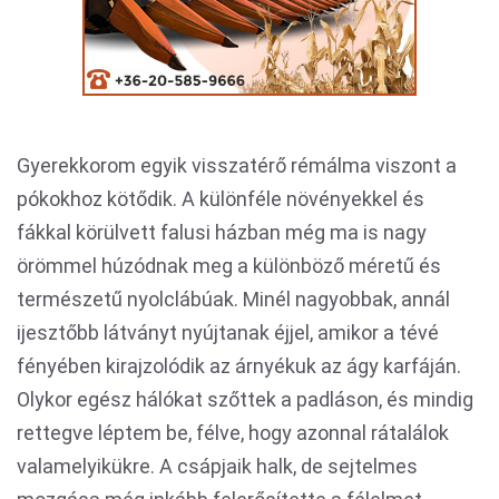
Gyerekkorom egyik visszatérő rémálma viszont a
pókokhoz kötődik. A különféle növényekkel és
fákkal körülvett falusi házban még ma is nagy
örömmel húzódnak meg a különböző méretű és
természetű nyolclábúak. Minél nagyobbak, annál
ijesztőbb látványt nyújtanak éjjel, amikor a tévé
fényében kirajzolódik az árnyékuk az ágy karfáján.
Olykor egész hálókat szőttek a padláson, és mindig
rettegve léptem be, félve, hogy azonnal rátalálok
valamelyikükre. A csápjaik halk, de sejtelmes