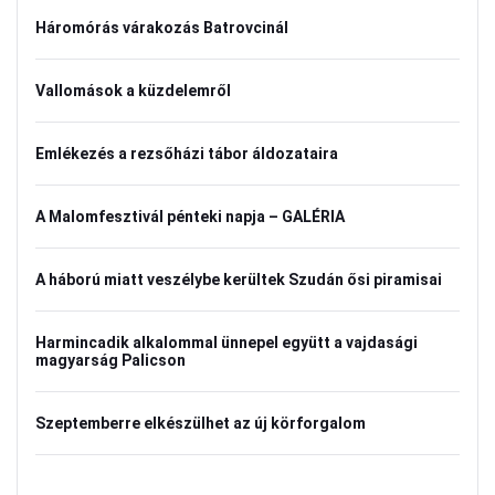
Háromórás várakozás Batrovcinál
Vallomások a küzdelemről
Emlékezés a rezsőházi tábor áldozataira
A Malomfesztivál pénteki napja – GALÉRIA
A háború miatt veszélybe kerültek Szudán ősi piramisai
Harmincadik alkalommal ünnepel együtt a vajdasági
magyarság Palicson
Szeptemberre elkészülhet az új körforgalom