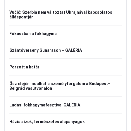
Vučić: Szerbia nem változtat Ukrajnával kapcsolatos
álláspontján
Fókuszban a fokhagyma
Szántóverseny Gunarason – GALÉRIA
Porzott a határ
Ősz elején indulhat a személyforgalom a Budapest–
Belgrád vasútvonalon
Ludasi fokhagymafesztival GALÉRIA
Házias ízek, természetes alapanyagok