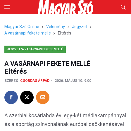
Magyar Szó Online
Vélemény
Jegyzet
A vasárnapi fekete mellé
Eltérés
JEGYZET/A VASÁRNAPI FEKETE MELLÉ
A VASÁRNAPI FEKETE MELLÉ
Eltérés
SZERZŐ:
CSORDÁS ÁRPÁD
2026. MÁJUS 10. 9:00
A szerbiai kosárlabda évi egy-két médiakampánnyal
és a sportág színvonalának európai csökkenésével