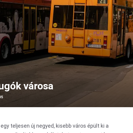
dugók városa
05
t egy teljesen új negyed, kisebb város épült ki a