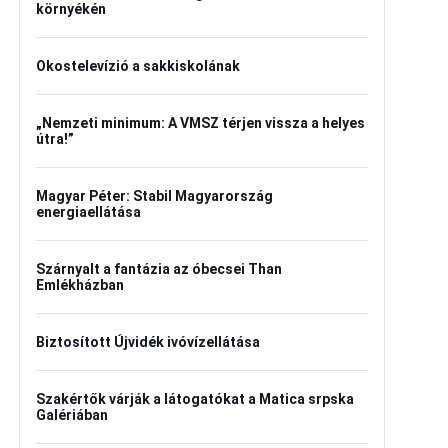
környékén
Okostelevízió a sakkiskolának
„Nemzeti minimum: A VMSZ térjen vissza a helyes
útra!”
Magyar Péter: Stabil Magyarország
energiaellátása
Szárnyalt a fantázia az óbecsei Than
Emlékházban
Biztosított Újvidék ivóvízellátása
Szakértők várják a látogatókat a Matica srpska
Galériában