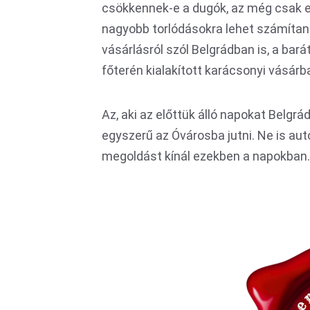
csökkennek-e a dugók, az még csak ez
nagyobb torlódásokra lehet számítani
vásárlásról szól Belgrádban is, a bar
főterén kialakított karácsonyi vásárba
Az, aki az előttük álló napokat Belgrá
egyszerű az Óvárosba jutni. Ne is aut
megoldást kínál ezekben a napokban.