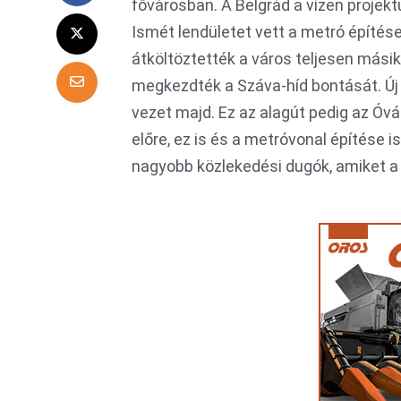
fővárosban. A Belgrád a vízen proje
Ismét lendületet vett a metró építése
átköltöztették a város teljesen mási
megkezdték a Száva-híd bontását. Új h
vezet majd. Ez az alagút pedig az Óv
előre, ez is és a metróvonal építése 
nagyobb közlekedési dugók, amiket a h