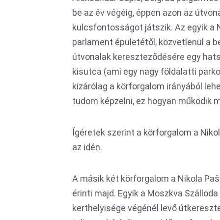
be az év végéig, éppen azon az útvon
kulcsfontosságot játszik. Az egyik a 
parlament épületétől, közvetlenül a b
útvonalak kereszteződésére egy hats
kisutca (ami egy nagy földalatti parkol
kizárólag a körforgalom irányából leh
tudom képzelni, ez hogyan működik m
Ígéretek szerint a körforgalom a Niko
az idén.
A másik két körforgalom a Nikola Paš
érinti majd. Egyik a Moszkva Szálloda
kerthelyisége végénél levő útkereszte