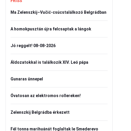
FRISS
Ma Zelenszkij–Vučić-csúcstalálkozó Belgrádban
A homokpusztán újra felcsaptak a lángok
Jó reggelt! 08-08-2026
Áldozatokkal is találkozik XIV. Leó pápa
Gunaras ünnepel
Óvatosan az elektromos rollereken!
Zelenszkij Belgrádba érkezett
Fél tonna marihuánát foglaltak le Smederevo