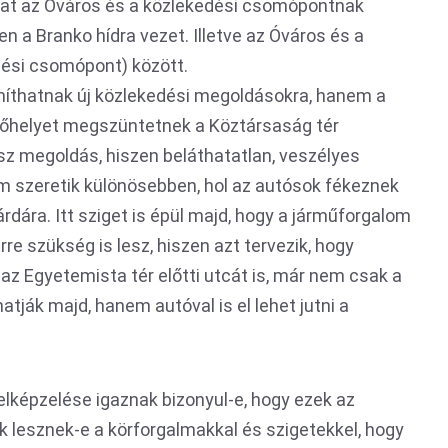
lmat az Óváros és a közlekedési csomópontnak
n a Branko hídra vezet. Illetve az Óváros és a
dési csomópont) között.
íthatnak új közlekedési megoldásokra, hanem a
előhelyet megszüntetnek a Köztársaság tér
ssz megoldás, hiszen beláthatatlan, veszélyes
m szeretik különösebben, hol az autósok fékeznek
árdára. Itt sziget is épül majd, hogy a járműforgalom
re szükség is lesz, hiszen azt tervezik, hogy
az Egyetemista tér előtti utcát is, már nem csak a
ják majd, hanem autóval is el lehet jutni a
lképzelése igaznak bizonyul-e, hogy ezek az
lesznek-e a körforgalmakkal és szigetekkel, hogy