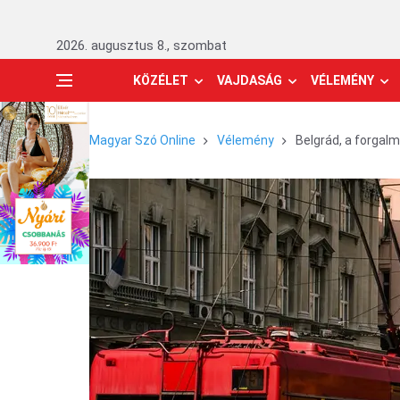
2026. augusztus 8., szombat
KÖZÉLET
VAJDASÁG
VÉLEMÉNY
Magyar Szó Online
Vélemény
Belgrád, a forgal