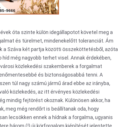
 évek óta szinte külön idegállapotot követel meg a
almat és türelmet, mindenekelőtt toleranciát. Ám
k a Száva két partja közötti összeköttetésből, azóta
ko híd még nagyobb terhet visel. Annak érdekében,
fővárosi közlekedési szakemberek a forgalmat
kenőmentesebbé és biztonságosabbá tenni. A
hiszen túl nagy számú jármű árad ebbe az irányba,
aló közlekedés, az itt érvényes közlekedési
g mindig fejtörést okoznak. Különösen akkor, ha
, meg még rendőrt is beállítanak oda, hogy
osan lecsökken ennek a hídnak a forgalma, ugyanis
re három (!) új körforgalom kiépítését jelentette