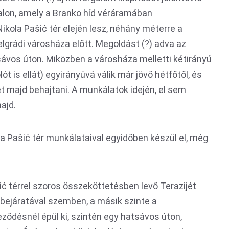
alon, amely a Branko híd véráramában
Nikola Pašić tér elején lesz, néhány méterre a
elgrádi városháza előtt. Megoldást (?) adva az
ávos úton. Miközben a városháza melletti kétirányú
ót is ellát) egyirányúvá válik már jövő hétfőtől, és
et majd behajtani. A munkálatok idején, el sem
ajd.
la Pašić tér munkálataival egyidőben készül el, még
ić térrel szoros összeköttetésben levő Terazijét
 bejáratával szemben, a másik szinte a
ződésnél épül ki, szintén egy hatsávos úton,