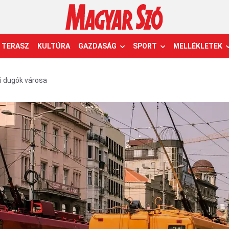
TERASZ
KULTÚRA
GAZDASÁG
SPORT
MELLÉKLETEK
mi dugók városa