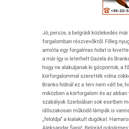
Jó, persze, a belgrádi közlekedés már
forgalomban részvevőktől. Főleg nyug
amióta egy forgalmas hidat is kivette
a már így is leterhelt Gazela és Bran
hogy ne alakuljanak ki gócpontok, a 
körforgalommal szerették volna zök
Branko hídnál ez a terv nem vált be, 
miközben a körforgalom és az abban v
szabályok Szerbiában sok esetben mé
időszakosan működő lámpák is vannak
„feloldja” a kialakult dugókat. Hamar
Aleksandar Šapić, Belgrád polgármeste