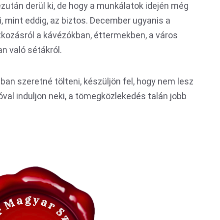
után derül ki, de hogy a munkálatok idején még
, mint eddig, az biztos. December ugyanis a
átkozásról a kávézókban, éttermekben, a város
n való sétákról.
dban szeretné tölteni, készüljön fel, hogy nem lesz
óval induljon neki, a tömegközlekedés talán jobb