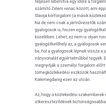
teljesen lebénítva egy időre a forga
számító Zeleni venac között, ami éppe
Slavija körforgalom (a másik közleke
Na de nem csak a járművezetők szám
gyalogosok is, hiszen egy gyalogátk
közelében. Lehet, ez nem is olyan ro
gyalogátkelőhely az, a gyalogosok se
be, hol a gyalogosok lépnek vissza a j
irányvonalát egyértelműbbé tegyék. Er
megnyitják a személyi forgalom előtt 
tömegközlekedési eszközök használhat
Kalemegdanig ezen az utcán.
Az, hogy a közlekedési szakemberek e
útkereszteződések biztonságosabbak 