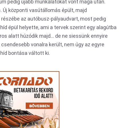
ktum pedig újabb munkálatokat vont maga után.
. Új központi vasútállomás épült, majd
k részébe az autóbusz-pályaudvart, most pedig
íd épül helyette, ami a tervek szerint egy alagútba
áros alatt húzódik majd… de ne siessünk ennyire
is csendesebb vonalra került, nem úgy az egyre
íd bontása váltott ki.