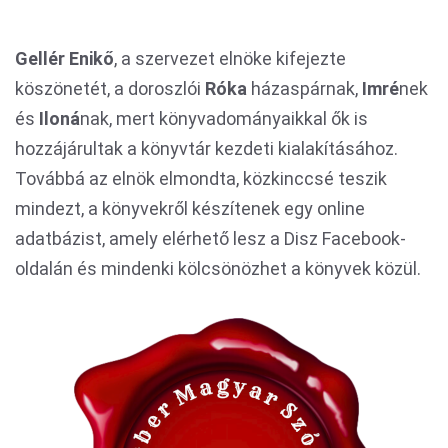
Gellér Enikő
, a szervezet elnöke kifejezte
köszönetét, a doroszlói
Róka
házaspárnak,
Imré
nek
és
Iloná
nak, mert könyvadományaikkal ők is
hozzájárultak a könyvtár kezdeti kialakításához.
Továbbá az elnök elmondta, közkinccsé teszik
mindezt, a könyvekről készítenek egy online
adatbázist, amely elérhető lesz a Disz Facebook-
oldalán és mindenki kölcsönözhet a könyvek közül.