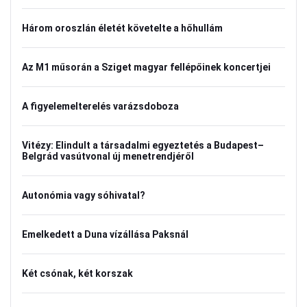
Három oroszlán életét követelte a hőhullám
Az M1 műsorán a Sziget magyar fellépőinek koncertjei
A figyelemelterelés varázsdoboza
Vitézy: Elindult a társadalmi egyeztetés a Budapest–
Belgrád vasútvonal új menetrendjéről
Autonómia vagy sóhivatal?
Emelkedett a Duna vízállása Paksnál
Két csónak, két korszak