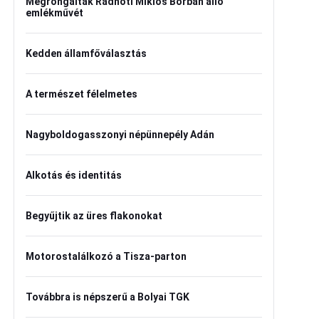
Megrongálták Radnóti Miklós Borban álló
emlékművét
Kedden államfőválasztás
A természet félelmetes
Nagyboldogasszonyi népünnepély Adán
Alkotás és identitás
Begyűjtik az üres flakonokat
Motorostalálkozó a Tisza-parton
Továbbra is népszerű a Bolyai TGK