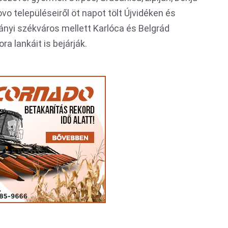
vo településeiről öt napot tölt Újvidéken és
ányi székváros mellett Karlóca és Belgrád
a lankáit is bejárják.