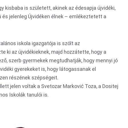
kisbaba is született, akinek az édesapja újvidéki,
és jelenleg Újvidéken élnek – emlékeztetett a
talános iskola igazgatója is szólt az
e ki az újvidékieknek, majd hozzátette, hogy a
kező, szerb gyermekek megtudhatják, hogy mennyi jó
jvidéki gyerekeket is, hogy látogassanak el
zen részének szépségeit.
tt jelen voltak a Svetozar Marković Toza, a Dositej
os Iskolák tanulói is.