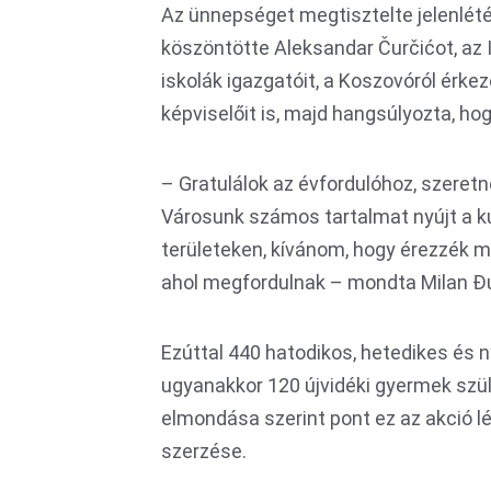
Az ünnepséget megtisztelte jelenlét
köszöntötte Aleksandar Čurčićot, az I
iskolák igazgatóit, a Koszovóról érke
képviselőit is, majd hangsúlyozta, h
– Gratulálok az évfordulóhoz, szere
Városunk számos tartalmat nyújt a ku
területeken, kívánom, hogy érezzék m
ahol megfordulnak – mondta Milan Đu
Ezúttal 440 hatodikos, hetedikes és 
ugyanakkor 120 újvidéki gyermek szül
elmondása szerint pont ez az akció l
szerzése.