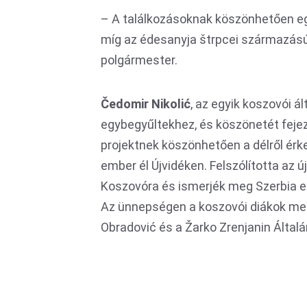
– A találkozásoknak köszönhetően egy 
míg az édesanyja štrpcei származású 
polgármester.
Čedomir Nikolić
, az egyik koszovói ál
egybegyűltekhez, és köszönetét fejezt
projektnek köszönhetően a délről ér
ember él Újvidéken. Felszólította az ú
Koszovóra és ismerjék meg Szerbia e
Az ünnepségen a koszovói diákok melle
Obradović és a Žarko Zrenjanin Általán