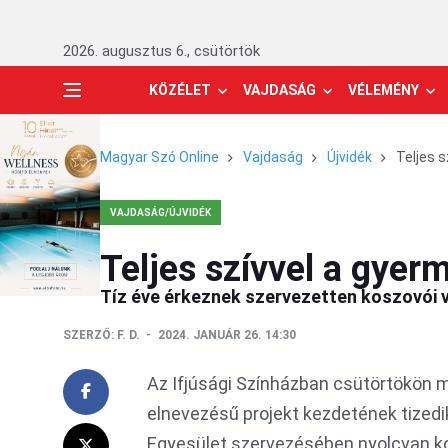
2026. augusztus 6., csütörtök
KÖZÉLET
VAJDASÁG
VÉLEMÉNY
Magyar Szó Online
Vajdaság
Újvidék
Teljes 
VAJDASÁG/ÚJVIDÉK
Teljes szívvel a gye
Tíz éve érkeznek szervezetten koszovói 
SZERZŐ:
F. D.
2024. JANUÁR 26. 14:30
Az Ifjúsági Színházban csütörtökön 
elnevezésű projekt kezdetének tizedik
Egyesület szervezésében nyolcvan kos