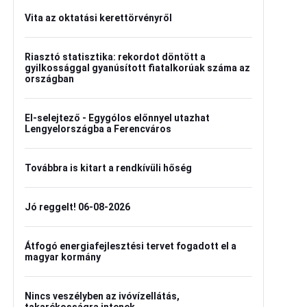
Vita az oktatási kerettörvényről
Riasztó statisztika: rekordot döntött a
gyilkossággal gyanúsított fiatalkorúak száma az
országban
El-selejtező - Egygólos előnnyel utazhat
Lengyelországba a Ferencváros
Továbbra is kitart a rendkívüli hőség
Jó reggelt! 06-08-2026
Átfogó energiafejlesztési tervet fogadott el a
magyar kormány
Nincs veszélyben az ivóvízellátás,