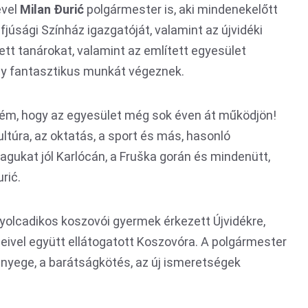
ével
Milan Đurić
polgármester is, aki mindenekelőtt
fjúsági Színház igazgatóját, valamint az újvidéki
zett tanárokat, valamint az említett egyesület
ogy fantasztikus munkát végeznek.
tném, hogy az egyesület még sok éven át működjön!
ltúra, az oktatás, a sport és más, hasonló
agukat jól Karlócán, a Fruška gorán és mindenütt,
rić.
nyolcadikos koszovói gyermek érkezett Újvidékre,
eivel együtt ellátogatott Koszovóra. A polgármester
ényege, a barátságkötés, az új ismeretségek