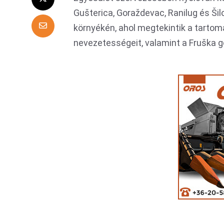
Gušterica, Goraždevac, Ranilug és Šilo
környékén, ahol megtekintik a tartom
nevezetességeit, valamint a Fruška gor