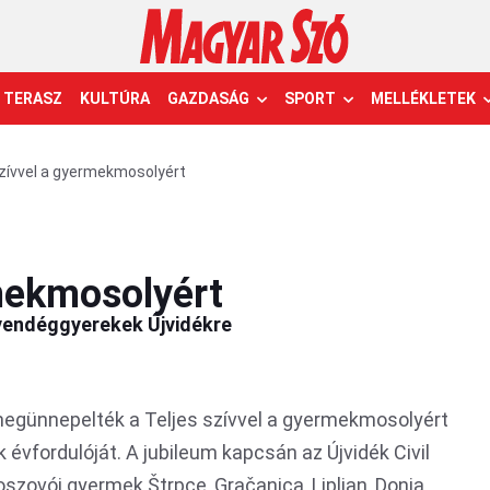
TERASZ
KULTÚRA
GAZDASÁG
SPORT
MELLÉKLETEK
szívvel a gyermekmosolyért
rmekmosolyért
vendéggyerekek Újvidékre
megünnepelték a Teljes szívvel a gyermekmosolyért
 évfordulóját. A jubileum kapcsán az Újvidék Civil
zovói gyermek Štrpce, Gračanica, Lipljan, Donja