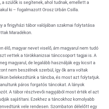
 a szülők is segítenek, ahol tudnak, emellett a
kul ki – fogalmazott Orosz Urbán Csilla.
 a firigyházi tábor valójában szakmai folytatása
tottak Maradékon.
en élő, magyar nevet viselő, ám magyarul nem tudó
szt vettek a törökkanizsai tánccsoport tagjai is. A
meg magyarul, de legalább használják egy kicsit a
zont nem beszélnek szerbül, így ők arra voltak
kon belekezdtünk a táncba, és most azt folytatjuk.
anultunk páros forgatós táncokat. A lányok
ozót. A tábor résztvevői nagyjából most érték el azt
tudják sajátítani. Ezekhez a táncokhoz komolyabb
zenvedtünk vele rendesen. Szombaton délelőtt egy