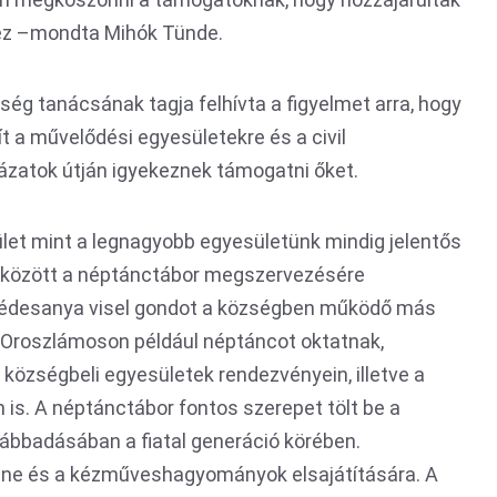
hez –mondta Mihók Tünde.
ség tanácsának tagja felhívta a figyelmet arra, hogy
t a művelődési egyesületekre és a civil
ázatok útján igyekeznek támogatni őket.
et mint a legnagyobb egyesületünk mindig jelentős
 között a néptánctábor megszervezésére
y édesanya visel gondot a községben működő más
. Oroszlámoson például néptáncot oktatnak,
községbeli egyesületek rendezvényein, illetve a
is. A néptánctábor fontos szerepet tölt be a
bbadásában a fiatal generáció körében.
ene és a kézműveshagyományok elsajátítására. A