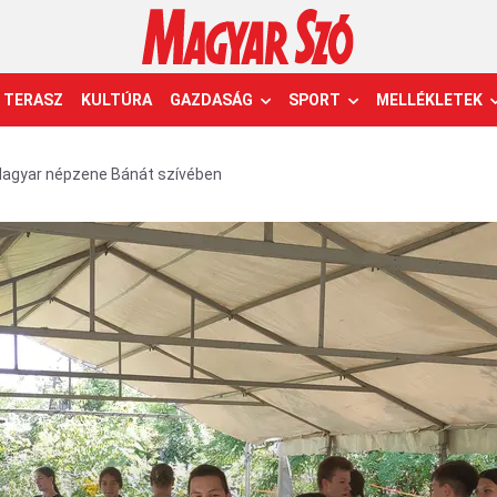
TERASZ
KULTÚRA
GAZDASÁG
SPORT
MELLÉKLETEK
agyar népzene Bánát szívében