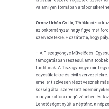
valamilyen formában a tábor sikeré
Orosz Urbán Csilla
, Törökkanizsa köz
az önkormányzat nagy figyelmet fordí
szervezetekre. Hozzátette, hogy pály
– A Tiszagyöngye Művelődési Egyesül
támogatásban részesül, amit többek
fordítanak. A Tiszagyöngye mint eg
egyesületekre és civil szervezetekre
emellett szívesen részt vesznek más 
község által szervezett eseményeken 
magyar kultúra megőrzésében és tová
Lehetőséget nyújt a néptánc, a népz