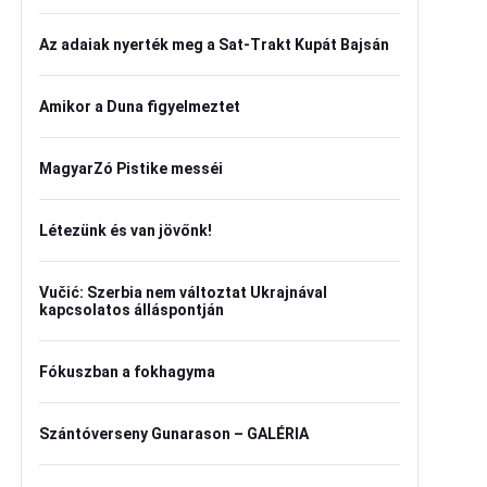
Az adaiak nyerték meg a Sat-Trakt Kupát Bajsán
Amikor a Duna figyelmeztet
MagyarZó Pistike messéi
Létezünk és van jövőnk!
Vučić: Szerbia nem változtat Ukrajnával
kapcsolatos álláspontján
Fókuszban a fokhagyma
Szántóverseny Gunarason – GALÉRIA