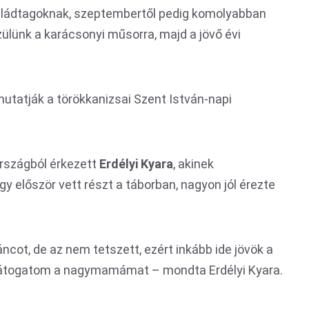
aládtagoknak, szeptembertől pedig komolyabban
ülünk a karácsonyi műsorra, majd a jövő évi
utatják a törökkanizsai Szent István-napi
országból érkezett
Erdélyi Kyara
, akinek
 először vett részt a táborban, nagyon jól érezte
cot, de az nem tetszett, ezért inkább ide jövök a
látogatom a nagymamámat – mondta Erdélyi Kyara.