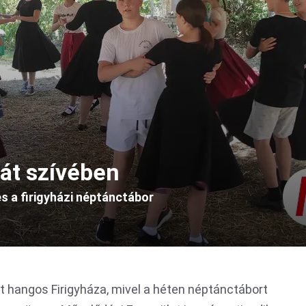
át szívében
 a firigyházi néptánctábor
lt hangos Firigyháza, mivel a héten néptánctábort