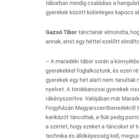
táborban mindig családias a hangulat,
gyerekek között különleges kapocs ala
Gazsó Tibor
tánctanár elmondta, hogy
annak, amit egy héttel ezelőtt elindí
– A maradéki tábor során a környékb
gyerekekkel foglalkoztunk, és ezen ré
gyerekek egy hét alatt nem tanultak 
nyelvet. A törökkanizsai gyerekek vis
rákényszerítve. Valójában már Maradé
Firigyházán Magyarszentbenedekről t
karikázót táncoltak, a fiúk pedig pont
a szintet, hogy ezeket a táncokat el 
technika és állóképesség kell, megs