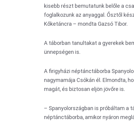
kisebb részt bemutatunk belőle a cs
foglalkozunk az anyaggal. Ősztől kész
Kőketáncra – mondta Gazsó Tibor.
A táborban tanultakat a gyerekek bem
ünnepségen is.
A firigyházi néptánctáborba Spanyol
nagymamája Csókán él. Elmondta, hogy
magát, és biztosan eljön jövőre is.
– Spanyolországban is próbáltam a tán
néptánctáborba, amikor nyáron meg