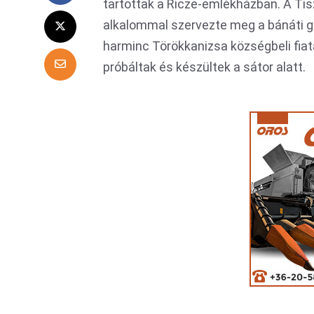
tartottak a Ricze-emlékházban. A Ti
alkalommal szervezte meg a bánáti g
harminc Törökkanizsa községbeli fiata
próbáltak és készültek a sátor alatt.