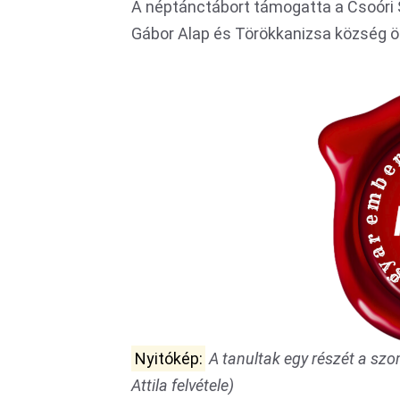
A néptánctábort támogatta a Csoóri 
Gábor Alap és Törökkanizsa község 
Nyitókép:
A tanultak egy részét a sz
Attila felvétele)