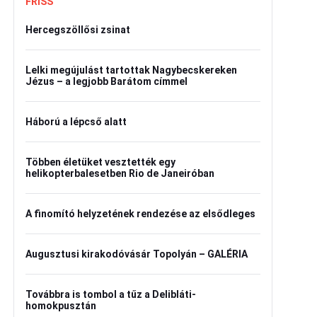
FRISS
Hercegszöllősi zsinat
Lelki megújulást tartottak Nagybecskereken
Jézus – a legjobb Barátom címmel
Háború a lépcső alatt
Többen életüket vesztették egy
helikopterbalesetben Rio de Janeiróban
A finomító helyzetének rendezése az elsődleges
Augusztusi kirakodóvásár Topolyán – GALÉRIA
Továbbra is tombol a tűz a Delibláti-
homokpusztán