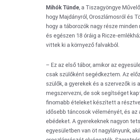
Mihók Tünde
, a Tiszagyöngye Művelő
hogy Majdányról, Oroszlámosról és Tö
hogy a táborozók nagy része minden r
és egészen 18 óráig a Ricze-emlékhá
vittek ki a környező falvakból.
– Ez az első tábor, amikor az egyesü
csak szülőként segédkeztem. Az előz
szülők, a gyerekek és a szervezők is
megszervezni, de sok segítséget kap
finomabb ételeket készített a résztv
idősebb táncosok véleményét, és az a
ebédeket. A gyerekeknek nagyon tets
egyesületben van öt nagylányunk, ak
oroszlánrészét elvégezték. Szeretn