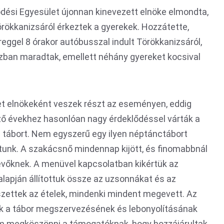
dési Egyesület újonnan kinevezett elnöke elmondta,
rökkanizsáról érkeztek a gyerekek. Hozzátette,
eggel 8 órakor autóbusszal indult Törökkanizsáról,
zban maradtak, emellett néhány gyereket kocsival
let elnökeként veszek részt az eseményen, eddig
ő évekhez hasonlóan nagy érdeklődéssel várták a
 a tábort. Nem egyszerű egy ilyen néptánctábort
tunk. A szakácsnő mindennap kijött, és finomabbnál
evőknek. A menüvel kapcsolatban kikértük az
lapján állítottuk össze az uzsonnákat és az
zettek az ételek, mindenki mindent megevett. Az
ik a tábor megszervezésének és lebonyolításának
ém megköszönni a támogatóknak, hogy hozzájárultak