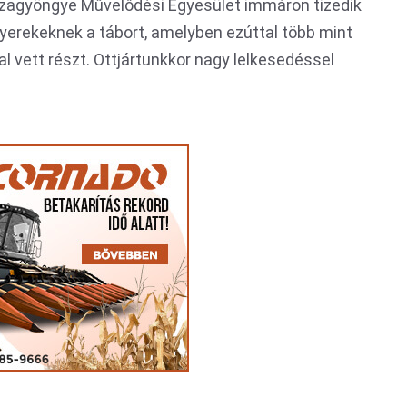
szagyöngye Művelődési Egyesület immáron tizedik
yerekeknek a tábort, amelyben ezúttal több mint
l vett részt. Ottjártunkkor nagy lelkesedéssel