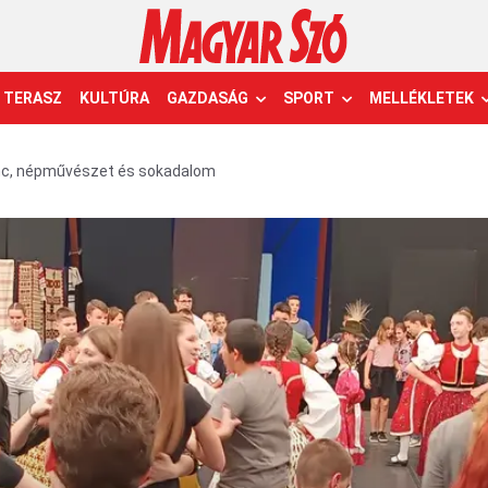
TERASZ
KULTÚRA
GAZDASÁG
SPORT
MELLÉKLETEK
c, népművészet és sokadalom