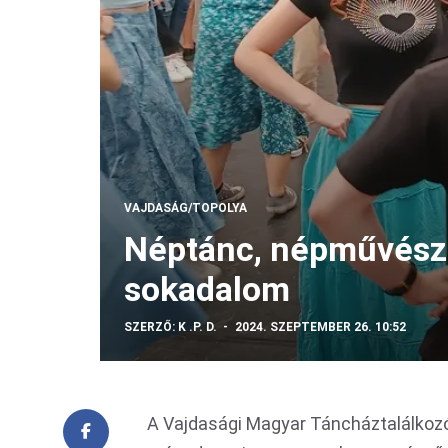
VAJDASÁG/TOPOLYA
Néptánc, népművész
sokadalom
SZERZŐ:
K .P. D.
2024. SZEPTEMBER 26. 10:52
A Vajdasági Magyar Táncháztalálkoz