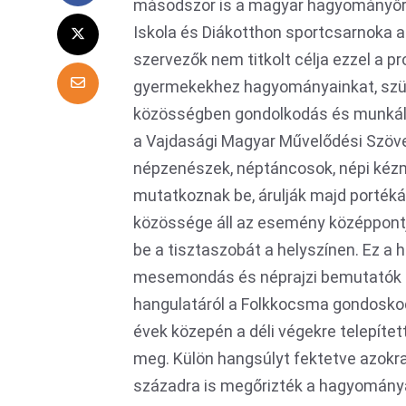
másodszor is a magyar hagyományőrz
Iskola és Diákotthon sportcsarnoka 
szervezők nem titkolt célja ezzel a 
gyermekekhez hagyományainkat, szülő
közösségben gondolkodás és munkál
a Vajdasági Magyar Művelődési Szöv
népzenészek, néptáncosok, népi kéz
mutatkoznak be, árulják majd portékái
közössége áll az esemény középpontj
be a tisztaszobát a helyszínen. Ez a 
mesemondás és néprajzi bemutatók he
hangulatáról a Folkkocsma gondoskod
évek közepén a déli végekre telepítet
meg. Külön hangsúlyt fektetve azokr
századra is megőrizték a hagyományaik