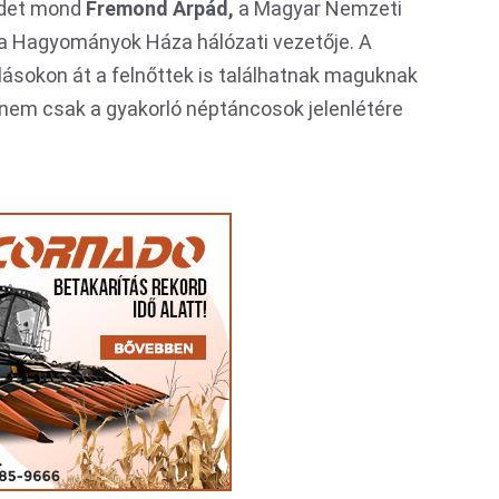
édet mond
Fremond Árpád,
a Magyar Nemzeti
 a Hagyományok Háza hálózati vezetője. A
ásokon át a felnőttek is találhatnak maguknak
 nem csak a gyakorló néptáncosok jelenlétére