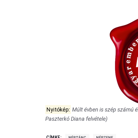
Nyitókép:
Múlt évben is szép számú é
Paszterkó Diana felvétele)
CÍMKE:
NÉPTÁNC
NÉPZENE