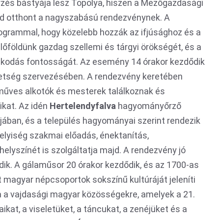
és bástyája lesz Topolya, hiszen a Mezőgazdasági
ad otthont a nagyszabású rendezvénynek. A
programmal, hogy közelebb hozzák az ifjúsághoz és a
földünk gazdag szellemi és tárgyi örökségét, és a
kodás fontosságát. Az esemény 14 órakor kezdődik
etség szervezésében. A rendezvény keretében
műves alkotók és mesterek találkoznak és
kat. Az idén
Hertelendyfalva
hagyományőrző
ában, és a település hagyományai szerint rendezik
helyiség szakmai előadás, énektanítás,
lyszínét is szolgáltatja majd. A rendezvény jó
ik. A gálaműsor 20 órakor kezdődik, és az 1700-as
t magyar népcsoportok sokszínű kultúráját jeleníti
a a vajdasági magyar közösségekre, amelyek a 21.
at, a viseletüket, a táncukat, a zenéjüket és a