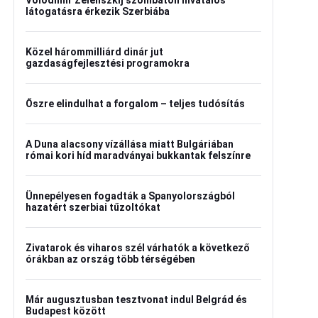
Volodimir Zelenszkij szombaton hivatalos
látogatásra érkezik Szerbiába
Közel hárommilliárd dinár jut
gazdaságfejlesztési programokra
Őszre elindulhat a forgalom – teljes tudósítás
A Duna alacsony vízállása miatt Bulgáriában
római kori híd maradványai bukkantak felszínre
Ünnepélyesen fogadták a Spanyolországból
hazatért szerbiai tűzoltókat
Zivatarok és viharos szél várhatók a következő
órákban az ország több térségében
Már augusztusban tesztvonat indul Belgrád és
Budapest között