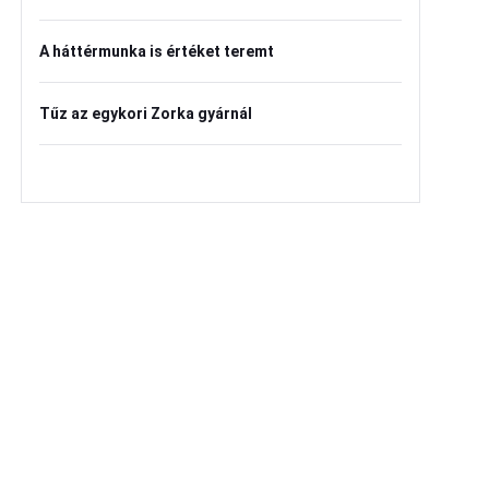
A háttérmunka is értéket teremt
Tűz az egykori Zorka gyárnál