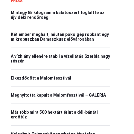
FRISS
Mintegy 85 kilogramm kábítószert foglalt le az
újvidéki rendőrség
Két ember meghalt, miután pokolgép robbant egy
mikrobuszban Damaszkusz elővárosában
A vízhiány ellenére stabil a vízellátás Szerbia nagy
részén
Elkezdődött a Malomfesztivál
Megnyitotta kapuit a Malomfesztivál – GALÉRIA
Már több mint 500 hektárt érint a dél-bánáti
erdőtűz