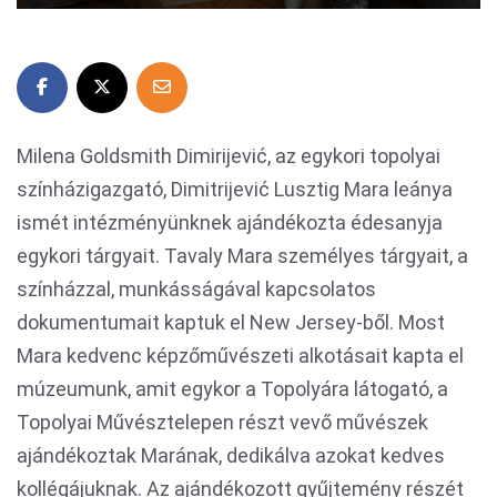
Milena Goldsmith Dimirijević, az egykori topolyai
színházigazgató, Dimitrijević Lusztig Mara leánya
ismét intézményünknek ajándékozta édesanyja
egykori tárgyait. Tavaly Mara személyes tárgyait, a
színházzal, munkásságával kapcsolatos
dokumentumait kaptuk el New Jersey-ből. Most
Mara kedvenc képzőművészeti alkotásait kapta el
múzeumunk, amit egykor a Topolyára látogató, a
Topolyai Művésztelepen részt vevő művészek
ajándékoztak Marának, dedikálva azokat kedves
kollégájuknak. Az ajándékozott gyűjtemény részét