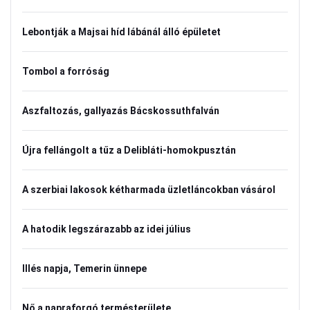
Lebontják a Majsai híd lábánál álló épületet
Tombol a forróság
Aszfaltozás, gallyazás Bácskossuthfalván
Újra fellángolt a tűz a Delibláti-homokpusztán
A szerbiai lakosok kétharmada üzletláncokban vásárol
A hatodik legszárazabb az idei július
Illés napja, Temerin ünnepe
Nő a napraforgó termésterülete