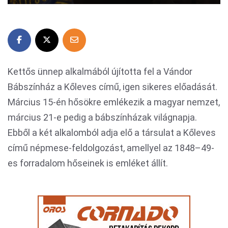
Kettős ünnep alkalmából újította fel a Vándor
Bábszínház a Kőleves című, igen sikeres előadását.
Március 15-én hősökre emlékezik a magyar nemzet,
március 21-e pedig a bábszínházak világnapja.
Ebből a két alkalomból adja elő a társulat a Kőleves
című népmese-feldolgozást, amellyel az 1848–49-
es forradalom hőseinek is emléket állít.