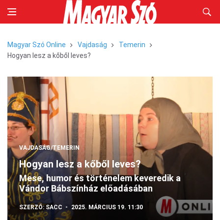
Magyar Szó Online
Vajdaság
Temerin
Hogyan lesz a kőből leves?
VAJDASÁG/TEMERIN
Hogyan lesz a kőből leves?
Mese, humor és történelem keveredik a
Vándor Bábszínház előadásában
SZERZŐ:
SACC
2025. MÁRCIUS 19. 11:30