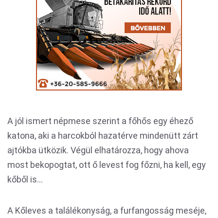
A jól ismert népmese szerint a főhős egy éhező
katona, aki a harcokból hazatérve mindenütt zárt
ajtókba ütközik. Végül elhatározza, hogy ahova
most bekopogtat, ott ő levest fog főzni, ha kell, egy
kőből is...
A Kőleves a találékonyság, a furfangosság meséje,