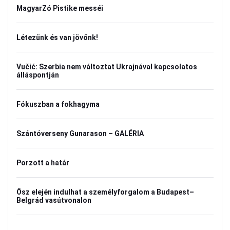
MagyarZó Pistike messéi
Létezünk és van jövőnk!
Vučić: Szerbia nem változtat Ukrajnával kapcsolatos
álláspontján
Fókuszban a fokhagyma
Szántóverseny Gunarason – GALÉRIA
Porzott a határ
Ősz elején indulhat a személyforgalom a Budapest–
Belgrád vasútvonalon