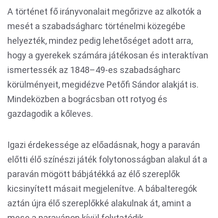
A történet fő irányvonalait megőrizve az alkotók a
mesét a szabadságharc történelmi közegébe
helyezték, mindez pedig lehetőséget adott arra,
hogy a gyerekek számára játékosan és interaktívan
ismertessék az 1848–49-es szabadságharc
körülményeit, megidézve Petőfi Sándor alakját is.
Mindeközben a bográcsban ott rotyog és
gazdagodik a kőleves.
Igazi érdekessége az előadásnak, hogy a paraván
előtti élő színészi játék folytonosságban alakul át a
paraván mögött bábjátékká az élő szereplők
kicsinyített másait megjelenítve. A bábalteregók
aztán újra élő szereplőkké alakulnak át, amint a
mese a paravánon kívül folytatódik.