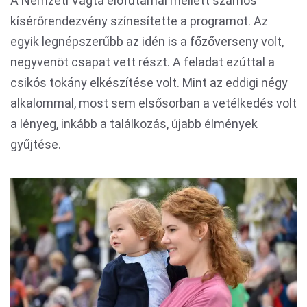
A Nemzeti Vágta előfutamai mellett számos
kísérőrendezvény színesítette a programot. Az
egyik legnépszerűbb az idén is a főzőverseny volt,
negyvenöt csapat vett részt. A feladat ezúttal a
csikós tokány elkészítése volt. Mint az eddigi négy
alkalommal, most sem elsősorban a vetélkedés volt
a lényeg, inkább a találkozás, újabb élmények
gyűjtése.