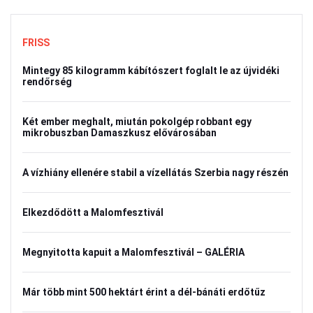
FRISS
Mintegy 85 kilogramm kábítószert foglalt le az újvidéki
rendőrség
Két ember meghalt, miután pokolgép robbant egy
mikrobuszban Damaszkusz elővárosában
A vízhiány ellenére stabil a vízellátás Szerbia nagy részén
Elkezdődött a Malomfesztivál
Megnyitotta kapuit a Malomfesztivál – GALÉRIA
Már több mint 500 hektárt érint a dél-bánáti erdőtűz