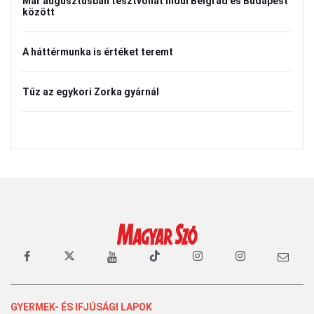
Már augusztusban tesztvonat indul Belgrád és Budapest
között
A háttérmunka is értéket teremt
Tűz az egykori Zorka gyárnál
GYERMEK- ÉS IFJÚSÁGI LAPOK