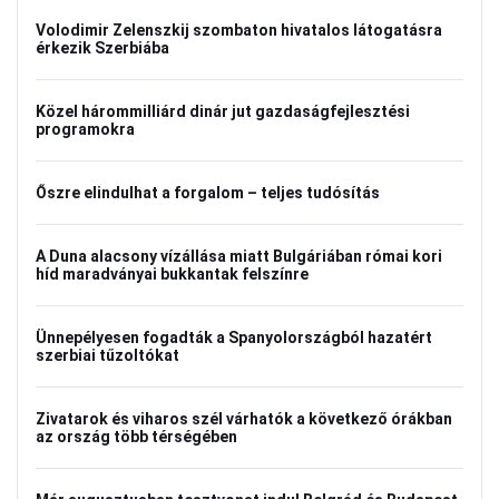
Volodimir Zelenszkij szombaton hivatalos látogatásra
érkezik Szerbiába
Közel hárommilliárd dinár jut gazdaságfejlesztési
programokra
Őszre elindulhat a forgalom – teljes tudósítás
A Duna alacsony vízállása miatt Bulgáriában római kori
híd maradványai bukkantak felszínre
Ünnepélyesen fogadták a Spanyolországból hazatért
szerbiai tűzoltókat
Zivatarok és viharos szél várhatók a következő órákban
az ország több térségében