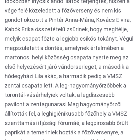
Időközben ínycsiklandó illatok terjengtek, hiszen a
vége felé közeledett a főzőverseny és nem kis
gondot okozott a Pintér Anna-Mária, Kovács Elvira,
Kabók Erika összetételű zsűrinek, hogy megítélje,
melyik csapat főzte a legjobb csikós tokányt. Végül
megszületett a döntés, amelynek értelmében a
martonosi helyi közösség csapata nyerte meg az
első helyezésért járó vándorserleget, a második a
hódegyházi Lila akác, a harmadik pedig a VMSZ
zentai csapata lett. A leg-hagyományőrzőbbek a
torontál-vásárhelyiek voltak, a legdíszesebb
pavilont a zentagunarasi Mag hagyományőrzői
állították fel, a leghigiénikusabb főzőhely a VMSZ
szenttamási ifjúsági fórumáé, a legpirosabb őrült
paprikát a temeriniek hozták a főzőversenyre, a