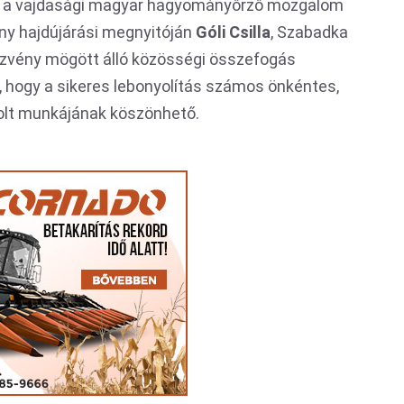
e a vajdasági magyar hagyományőrző mozgalom
y hajdújárási megnyitóján
Góli Csilla
, Szabadka
zvény mögött álló közösségi összefogás
, hogy a sikeres lebonyolítás számos önkéntes,
lt munkájának köszönhető.