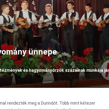
gyomány ünnepe
ntézmények és hagyományőrzők százainak munkája jár
al rendezték meg a Durindót. Több mint kétezer