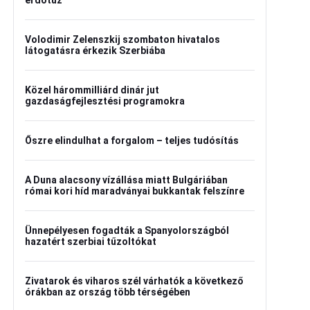
erdőtűz
Volodimir Zelenszkij szombaton hivatalos
látogatásra érkezik Szerbiába
Közel hárommilliárd dinár jut
gazdaságfejlesztési programokra
Őszre elindulhat a forgalom – teljes tudósítás
A Duna alacsony vízállása miatt Bulgáriában
római kori híd maradványai bukkantak felszínre
Ünnepélyesen fogadták a Spanyolországból
hazatért szerbiai tűzoltókat
Zivatarok és viharos szél várhatók a következő
órákban az ország több térségében