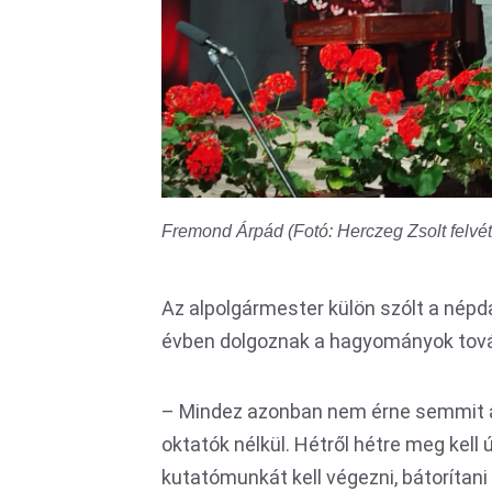
Fremond Árpád (Fotó: Herczeg Zsolt felvét
Az alpolgármester külön szólt a népda
évben dolgoznak a hagyományok tov
– Mindez azonban nem érne semmit a 
oktatók nélkül. Hétről hétre meg kell új
kutatómunkát kell végezni, bátorítani