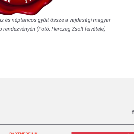
sz és néptáncos gyűlt össze a vajdasági magyar
endezvényén (Fotó: Herczeg Zsolt felvétele)