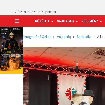
2026. augusztus 7., péntek
KÖZÉLET
VAJDASÁG
VÉLEMÉNY
Magyar Szó Online
Vajdaság
Szabadka
A kö