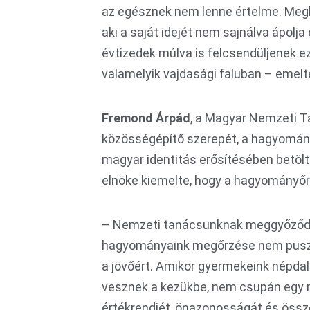
az egésznek nem lenne értelme. Megh
aki a saját idejét nem sajnálva ápolja 
évtizedek múlva is felcsendüljenek e
valamelyik vajdasági faluban – emelte
Fremond Árpád
, a Magyar Nemzeti T
közösségépítő szerepét, a hagyomán
magyar identitás erősítésében betöl
elnöke kiemelte, hogy a hagyományő
– Nemzeti tanácsunknak meggyőződés
hagyományaink megőrzése nem pusztá
a jövőért. Amikor gyermekeink népdal
vesznek a kezükbe, nem csupán egy 
értékrendjét, önazonosságát és össz