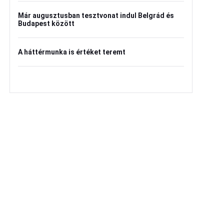
Már augusztusban tesztvonat indul Belgrád és
Budapest között
A háttérmunka is értéket teremt