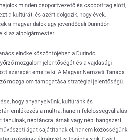
ajolok minden csoportvezető és csoporttag előtt,
ezt a kultúrát, és azért dolgozik, hogy évek,
zek a magyar dalok egy jövendőbeli Durindón
 ki az alpolgármester.
anács elnöke köszöntőjében a Durindó
yőrző mozgalom jelentőségét és a vajdasági
tött szerepét emelte ki. A Magyar Nemzeti Tanács
rző mozgalom támogatása stratégiai jelentőségű.
e, hogy anyanyelvünk, kultúránk és
n emlékezés a múltra, hanem felelősségvállalás
t tanulnak, néptáncra járnak vagy népi hangszert
művészeti ágat sajátítanak el, hanem közösségünk
etartozásának élményét is továbbviszik. Ezért