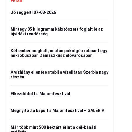
FRISS
Jó reggelt! 07-08-2026
Mintegy 85 kilogramm kábítószert foglalt le az
újvidéki rendőrség
Két ember meghalt, miután pokolgép robbant egy
mikrobuszban Damaszkusz elővárosában
A vízhiány ellenére stabil a vízellátás Szerbia nagy
részén
Elkezdődött a Malomfesztivál
Megnyitotta kapuit a Malomfesztivál – GALÉRIA
Már több mint 500 hektárt érint a dél-bánáti