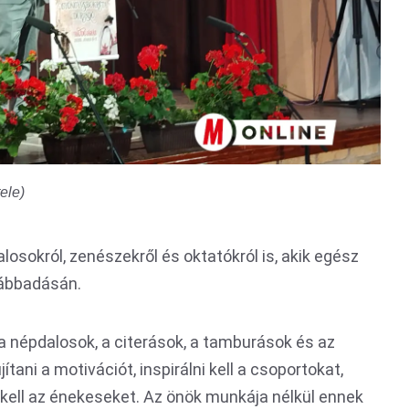
ele)
losokról, zenészekről és oktatókról is, akik egész
ábbadásán.
népdalosok, a citerások, a tamburások és az
ítani a motivációt, inspirálni kell a csoportokat,
 kell az énekeseket. Az önök munkája nélkül ennek