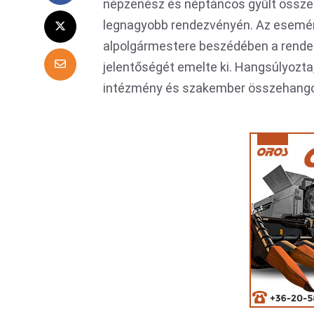
népzenész és néptáncos gyűlt össz
legnagyobb rendezvényén. Az esemén
alpolgármestere beszédében a rende
jelentőségét emelte ki. Hangsúlyozta
intézmény és szakember összehango