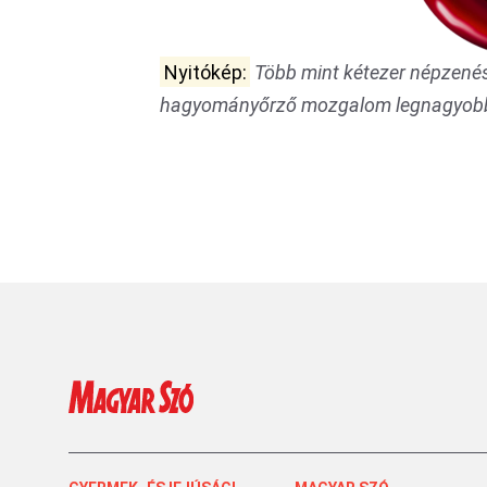
Nyitókép:
Több mint kétezer népzené
hagyományőrző mozgalom legnagyobb r