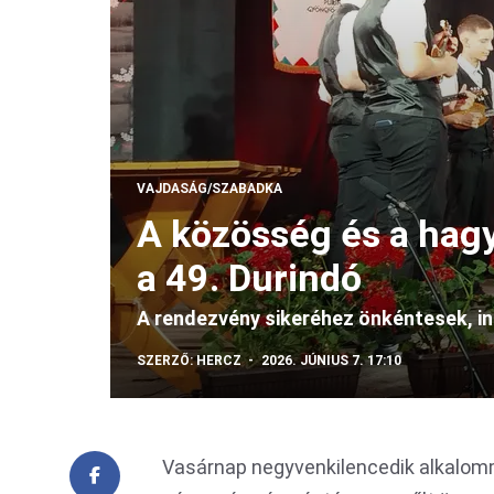
VAJDASÁG/SZABADKA
A közösség és a ha
a 49. Durindó
A rendezvény sikeréhez önkéntesek, i
SZERZŐ:
HERCZ
2026. JÚNIUS 7. 17:10
Vasárnap negyvenkilencedik alkalomm