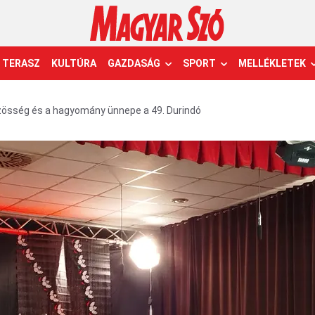
TERASZ
KULTÚRA
GAZDASÁG
SPORT
MELLÉKLETEK
zösség és a hagyomány ünnepe a 49. Durindó