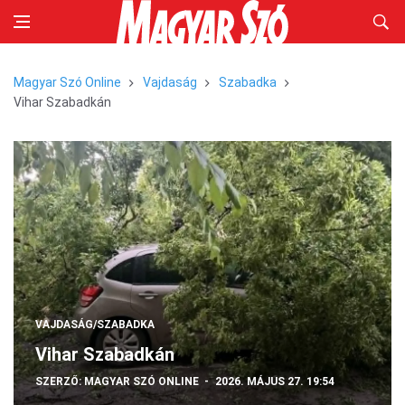
Magyar Szó Online
Vajdaság
Szabadka
Vihar Szabadkán
VAJDASÁG/SZABADKA
Vihar Szabadkán
SZERZŐ:
MAGYAR SZÓ ONLINE
2026. MÁJUS 27. 19:54