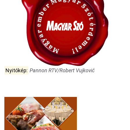
Nyitókép:
Pannon RTV/Robert Vujković