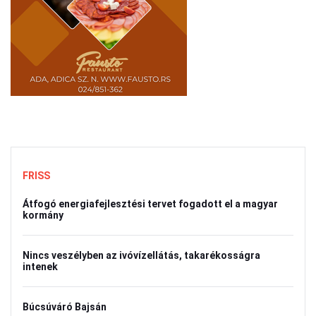
FRISS
Átfogó energiafejlesztési tervet fogadott el a magyar
kormány
Nincs veszélyben az ivóvízellátás, takarékosságra
intenek
Búcsúváró Bajsán