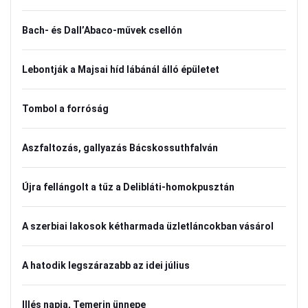
Bach- és Dall’Abaco-művek csellón
Lebontják a Majsai híd lábánál álló épületet
Tombol a forróság
Aszfaltozás, gallyazás Bácskossuthfalván
Újra fellángolt a tűz a Delibláti-homokpusztán
A szerbiai lakosok kétharmada üzletláncokban vásárol
A hatodik legszárazabb az idei július
Illés napja, Temerin ünnepe