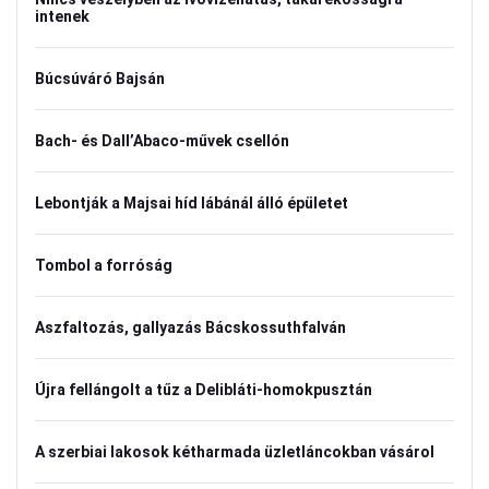
intenek
Búcsúváró Bajsán
Bach- és Dall’Abaco-művek csellón
Lebontják a Majsai híd lábánál álló épületet
Tombol a forróság
Aszfaltozás, gallyazás Bácskossuthfalván
Újra fellángolt a tűz a Delibláti-homokpusztán
A szerbiai lakosok kétharmada üzletláncokban vásárol