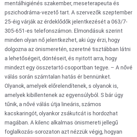
mentálhigiénés szakember, meseterapeuta és
pszichodráma-vezető tart. A szervezők szeptember
25-éig várják az érdeklődők jelentkezését a 063/7-
305-651-es telefonszámon. Elmondásuk szerint
minden olyan nő jelentkezhet, aki úgy érzi, hogy
dolgozna az önismeretén, szeretné tisztábban látni
a lehetőségeit, döntéseit, és nyitott arra, hogy
mindezt egy összetartó csoportban tegye. – A nővé
válás során számtalan hatás ér bennünket.
Olyanok, amelyek előrelendítenek, s olyanok is,
amelyek kibillentenek az egyensúlyból. S bár úgy
tűnik, a nővé válás útja lineáris, számos
kacskaringót, olyankor zsákutcát is hordozhat
magában. A kilenc alkalmas önismereti jellegű
foglalkozás-sorozaton azt nézzük végig, hogyan