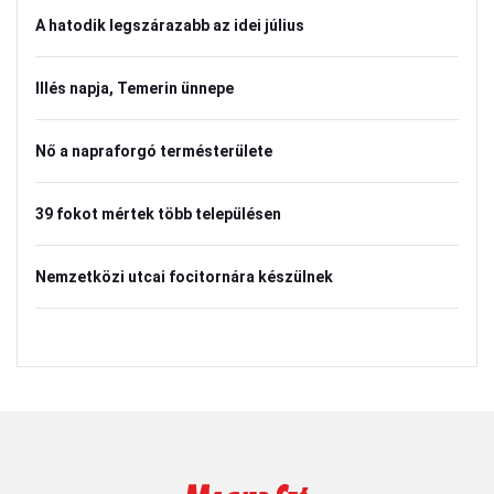
A hatodik legszárazabb az idei július
Illés napja, Temerin ünnepe
Nő a napraforgó termésterülete
39 fokot mértek több településen
Nemzetközi utcai focitornára készülnek