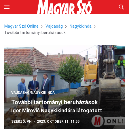
Magyar Szó Online
Vajdaság
Nagykikinda
További tartományi beruházások
VAJDASÁG/NAGYKIKINDA
További tartományi beruházások
Igor Mirović Nagykikindára látogatott
SZERZŐ:
VH
2023. OKTÓBER 11. 11:55