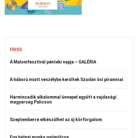
FRISS
A Malomfesztivál pénteki napja – GALÉRIA
A háború miatt veszélybe kerültek Szudán ősi piramisai
Harmincadik alkalommal ünnepel együtt a vajdasági
magyarság Palicson
Szeptemberre elkészülhet az új körforgalom
Egy hétnyi munka gyümölcse