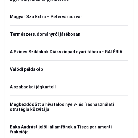
Magyar Szó Extra – Péterváradi vár
Természettudományról játékosan
A Színes Szilánkok Diákszínpad nyári tábora - GALÉRIA
Valódi példakép
A szabadkai jégkartell
Megkezdődött a hivatalos nyelv- és íráshasználati
stratégia közvitája
Baka Andrást jelöli államfőnek a Tisza parlamenti
frakciója