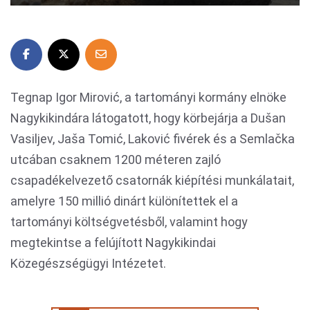
Tegnap Igor Mirović, a tartományi kormány elnöke
Nagykikindára látogatott, hogy körbejárja a Dušan
Vasiljev, Jaša Tomić, Laković fivérek és a Semlačka
utcában csaknem 1200 méteren zajló
csapadékelvezető csatornák kiépítési munkálatait,
amelyre 150 millió dinárt különítettek el a
tartományi költségvetésből, valamint hogy
megtekintse a felújított Nagykikindai
Közegészségügyi Intézetet.