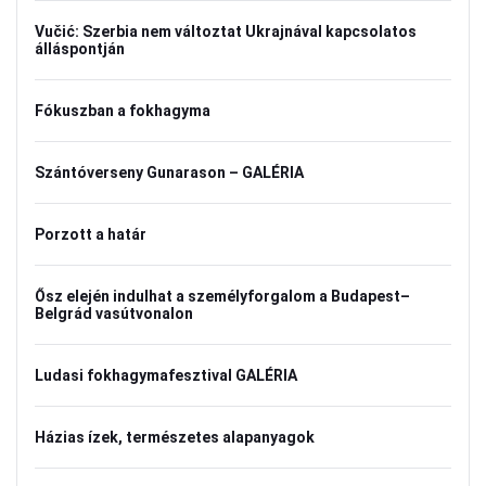
Vučić: Szerbia nem változtat Ukrajnával kapcsolatos
álláspontján
Fókuszban a fokhagyma
Szántóverseny Gunarason – GALÉRIA
Porzott a határ
Ősz elején indulhat a személyforgalom a Budapest–
Belgrád vasútvonalon
Ludasi fokhagymafesztival GALÉRIA
Házias ízek, természetes alapanyagok