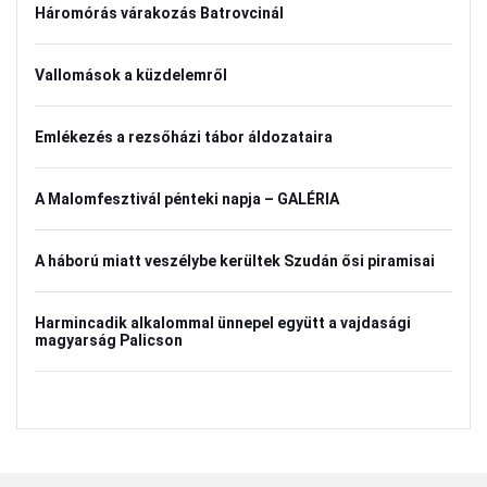
Háromórás várakozás Batrovcinál
Vallomások a küzdelemről
Emlékezés a rezsőházi tábor áldozataira
A Malomfesztivál pénteki napja – GALÉRIA
A háború miatt veszélybe kerültek Szudán ősi piramisai
Harmincadik alkalommal ünnepel együtt a vajdasági
magyarság Palicson