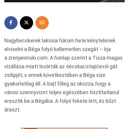
Nagybecskerek lakosai három hete kénytelenek
elviselni a Béga folyó kellemetlen szagát – írja
a zrenjaninski.com. A honlap szerint a Tisza magas
vízállása miatt lezárták az óécskai/stajićevói gát
zsilipjét, s ennek következtében a Béga vize
gyakorlatilag áll. A bajt főleg az okozza, hogy a
városi szennyvizet teljes egészében tisztítatlanul
eresztik be a Bégába. A folyó fekete lett, és bűzt
áraszt.