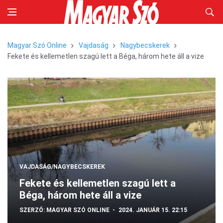
Magyar Szó Online
Vajdaság
Nagybecskerek
Fekete és kellemetlen szagú lett a Béga, három hete áll a vize
VAJDASÁG/NAGYBECSKEREK
Fekete és kellemetlen szagú lett a
Béga, három hete áll a vize
SZERZŐ:
MAGYAR SZÓ ONLINE
2024. JANUÁR 15. 22:15