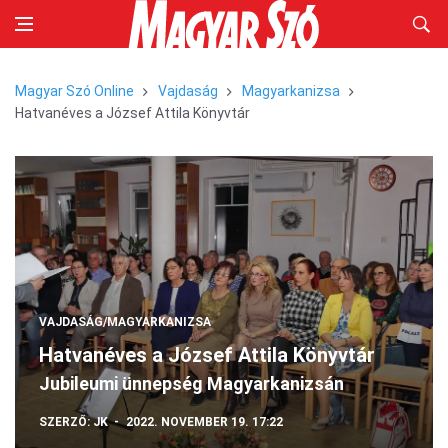
Magyar Szó Online
Vajdaság
Magyarkanizsa
Hatvanéves a József Attila Könyvtár
VAJDASÁG/MAGYARKANIZSA
Hatvanéves a József Attila Könyvtár
Jubileumi ünnepség Magyarkanizsán
SZERZŐ:
JK
2022. NOVEMBER 19. 17:22