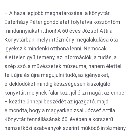
– A haza legjobb meghatározása: a könyvtár.
Esterházy Péter gondolatát folytatva köszöntöm
mindannyiukat itthon! A 60 éves József Attila
Könyvtárban, mely intézmény megalakulása óta
igyekszik mindenki otthona lenni. Nemcsak
élettelen gyűjtemény, az információk, a tudás, a
szép szó, a művészetek múzeuma, hanem élettel
teli, újra és újra megújulni tudó, az igényeket,
érdeklődőket mindig készségesen kiszolgáló
könyvtár, melynek falai közt jól érzi magát az ember
– kezdte ünnepi beszédét az igazgató, majd
elmondta, hogy a magyarkanizsai József Attila
Könyvtár fennállásának 60. évében a korszerű
nemzetközi szabványok szerint működő intézmény.