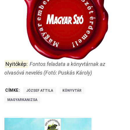
Nyitókép:
Fontos feladata a könyvtárnak az
olvasóvá nevelés (Fotó: Puskás Károly)
CÍMKE:
JÓZSEF ATTILA
KÖNYVTÁR
MAGYARKANIZSA