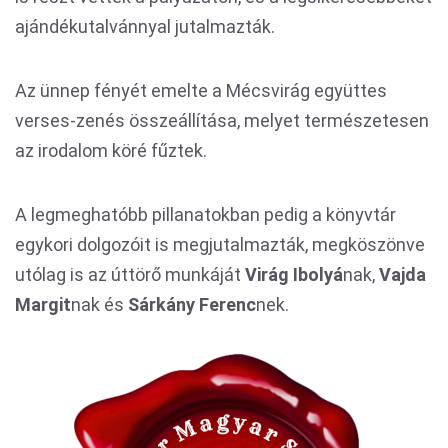
ajándékutalvánnyal jutalmazták.
Az ünnep fényét emelte a Mécsvirág együttes
verses-zenés összeállítása, melyet természetesen
az irodalom köré fűztek.
A legmeghatóbb pillanatokban pedig a könyvtár
egykori dolgozóit is megjutalmazták, megköszönve
utólag is az úttörő munkáját
Virág Ibolyá
nak,
Vajda
Margit
nak és
Sárkány Ferenc
nek.