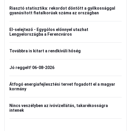
Riasztó statisztika: rekordot döntött a gyilkossággal
gyanúsított fiatalkorúak száma az országban
El-selejtező - Egygólos előnnyel utazhat
Lengyelországba a Ferencváros
Továbbra is kitart a rendkívüli hőség
Jó reggelt! 06-08-2026
Átfogó energiafejlesztési tervet fogadott el a magyar
kormány
Nincs veszélyben az ivóvízellátás, takarékosságra
intenek