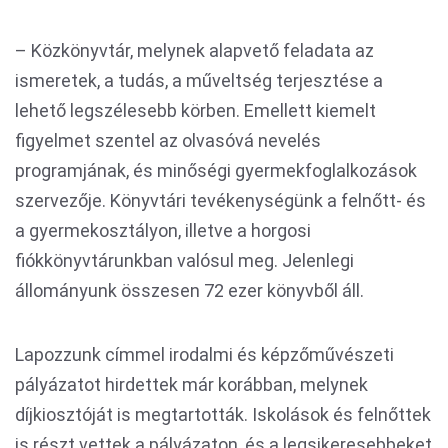
– Közkönyvtár, melynek alapvető feladata az
ismeretek, a tudás, a műveltség terjesztése a
lehető legszélesebb körben. Emellett kiemelt
figyelmet szentel az olvasóvá nevelés
programjának, és minőségi gyermekfoglalkozások
szervezője. Könyvtári tevékenységünk a felnőtt- és
a gyermekosztályon, illetve a horgosi
fiókkönyvtárunkban valósul meg. Jelenlegi
állományunk összesen 72 ezer könyvből áll.
Lapozzunk címmel irodalmi és képzőművészeti
pályázatot hirdettek már korábban, melynek
díjkiosztóját is megtartották. Iskolások és felnőttek
is részt vettek a pályázaton, és a legsikeresebbeket