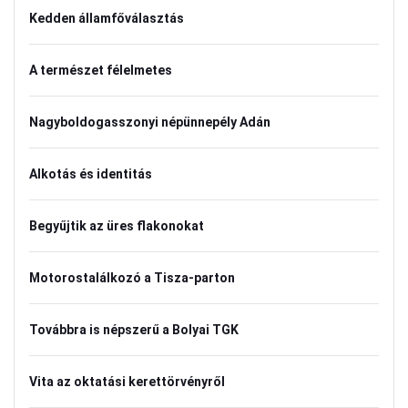
Kedden államfőválasztás
A természet félelmetes
Nagyboldogasszonyi népünnepély Adán
Alkotás és identitás
Begyűjtik az üres flakonokat
Motorostalálkozó a Tisza-parton
Továbbra is népszerű a Bolyai TGK
Vita az oktatási kerettörvényről