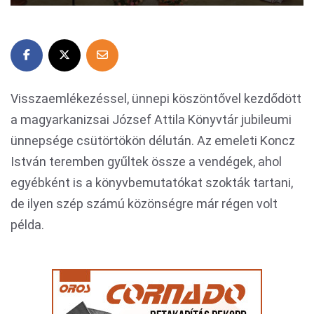
Visszaemlékezéssel, ünnepi köszöntővel kezdődött
a magyarkanizsai József Attila Könyvtár jubileumi
ünnepsége csütörtökön délután. Az emeleti Koncz
István teremben gyűltek össze a vendégek, ahol
egyébként is a könyvbemutatókat szokták tartani,
de ilyen szép számú közönségre már régen volt
példa.