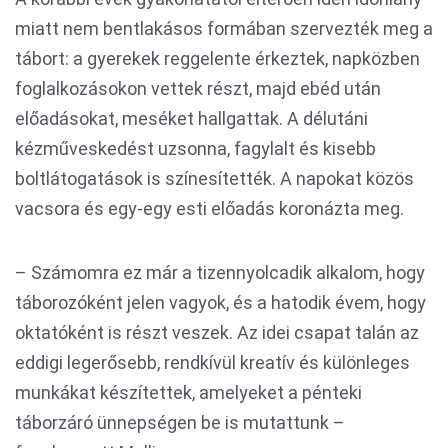
miatt nem bentlakásos formában szervezték meg a
tábort: a gyerekek reggelente érkeztek, napközben
foglalkozásokon vettek részt, majd ebéd után
előadásokat, meséket hallgattak. A délutáni
kézműveskedést uzsonna, fagylalt és kisebb
boltlátogatások is színesítették. A napokat közös
vacsora és egy-egy esti előadás koronázta meg.
– Számomra ez már a tizennyolcadik alkalom, hogy
táborozóként jelen vagyok, és a hatodik évem, hogy
oktatóként is részt veszek. Az idei csapat talán az
eddigi legerősebb, rendkívül kreatív és különleges
munkákat készítettek, amelyeket a pénteki
táborzáró ünnepségen be is mutattunk –