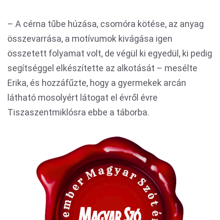
– A cérna tűbe húzása, csomóra kötése, az anyag
összevarrása, a motívumok kivágása igen
összetett folyamat volt, de végül ki egyedül, ki pedig
segítséggel elkészítette az alkotását – mesélte
Erika, és hozzáfűzte, hogy a gyermekek arcán
látható mosolyért látogat el évről évre
Tiszaszentmiklósra ebbe a táborba.