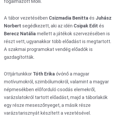
fogalmazott Molli.
A tábor vezetésében
Csizmadia Benitta
és
Juhász
Norbert
segédkezett, aki az idén
Csipak Edit
és
Berecz Natália
mellett a játékok szervezésében is
részt vett, ugyanakkor több előadást is megtartott.
A szakmai programokat vendég előadók is
gazdagították.
Ottjártunkkor
Tóth Erika
óvónő a magyar
motívumokról, szimbólumokról, valamint a magyar
népmesékben előforduló csodás elemekről,
varázslatokról tartott előadást, majd a táborlakók
egy része meseszőnyeget, a másik része
varázstarisznyát készített a vezetésével.