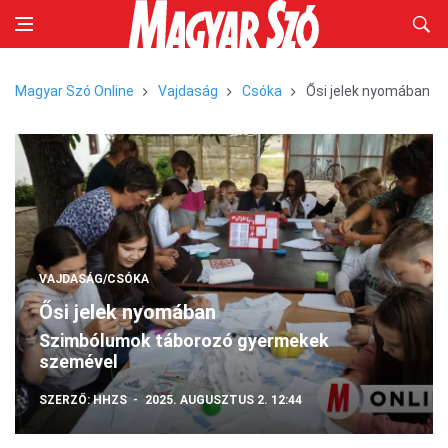
Magyar Szó Online
Vajdaság
Csóka
Ősi jelek nyomában
VAJDASÁG/CSÓKA
Ősi jelek nyomában
Szimbólumok táborozó gyermekek
szemével
SZERZŐ:
HHZS
2025. AUGUSZTUS 2. 12:44