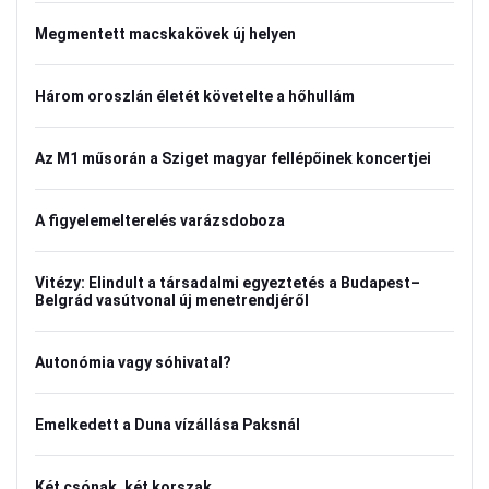
Megmentett macskakövek új helyen
Három oroszlán életét követelte a hőhullám
Az M1 műsorán a Sziget magyar fellépőinek koncertjei
A figyelemelterelés varázsdoboza
Vitézy: Elindult a társadalmi egyeztetés a Budapest–
Belgrád vasútvonal új menetrendjéről
Autonómia vagy sóhivatal?
Emelkedett a Duna vízállása Paksnál
Két csónak, két korszak