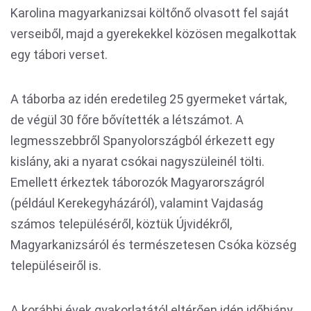
Karolina magyarkanizsai költőnő olvasott fel saját
verseiből, majd a gyerekekkel közösen megalkottak
egy tábori verset.
A táborba az idén eredetileg 25 gyermeket vártak,
de végül 30 főre bővítették a létszámot. A
legmesszebbről Spanyolországból érkezett egy
kislány, aki a nyarat csókai nagyszüleinél tölti.
Emellett érkeztek táborozók Magyarországról
(például Kerekegyházáról), valamint Vajdaság
számos településéről, köztük Újvidékről,
Magyarkanizsáról és természetesen Csóka község
településeiről is.
A korábbi évek gyakorlatától eltérően idén időhiány