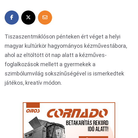
Tiszaszentmiklóson pénteken ért véget a helyi
magyar kultúrkör hagyományos kézművestábora,
ahol az eltöltött öt nap alatt a kézműves-
foglalkozások mellett a gyermekek a
szimbólumvilág sokszínűségével is ismerkedtek
játékos, kreatív módon.