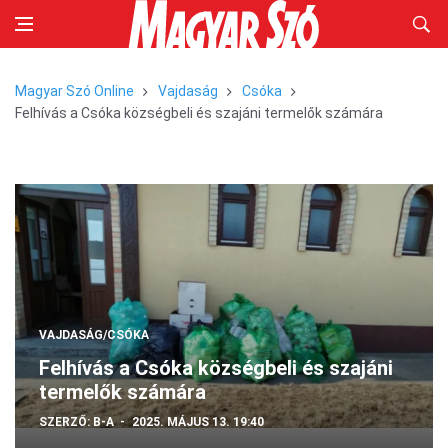
Magyar Szó Online
Vajdaság
Csóka
Felhívás a Csóka községbeli és szajáni termelők számára
VAJDASÁG/CSÓKA
Felhívás a Csóka községbeli és szajáni
termelők számára
SZERZŐ:
B-A
2025. MÁJUS 13. 19:40