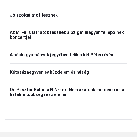
Jó szolgálatot tesznek
Az M1-n is láthatók lesznek a Sziget magyar fellépőinek
koncertjei
A néphagyományok jegyében telik a hét Péterrévén
Kétszáznegyven év küzdelem és hűség
Dr. Pásztor Bálint a NIN-nek: Nem akarunk mindenáron a
hatalmi többség része lenni