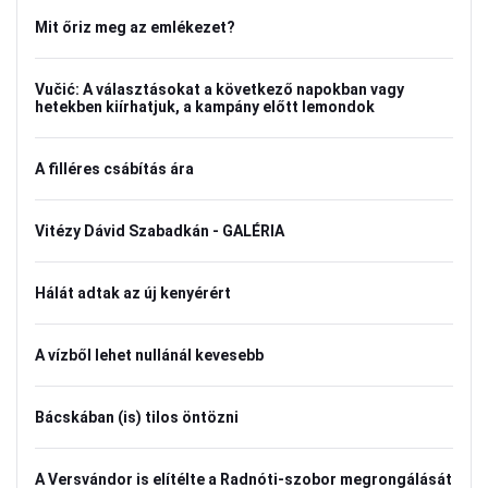
Mit őriz meg az emlékezet?
Vučić: A választásokat a következő napokban vagy
hetekben kiírhatjuk, a kampány előtt lemondok
A filléres csábítás ára
Vitézy Dávid Szabadkán - GALÉRIA
Hálát adtak az új kenyérért
A vízből lehet nullánál kevesebb
Bácskában (is) tilos öntözni
A Versvándor is elítélte a Radnóti-szobor megrongálását