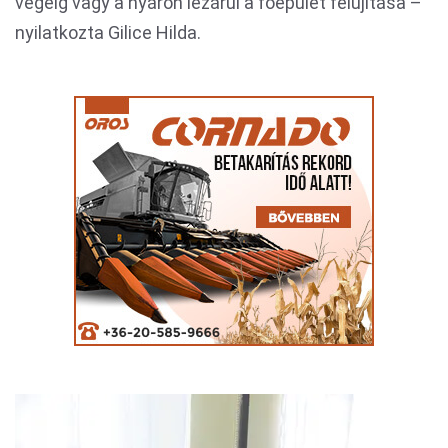
végéig vagy a nyáron lezárul a főépület felújítása –
nyilatkozta Gilice Hilda.