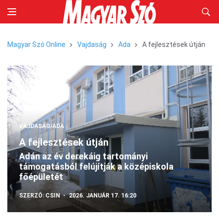
Magyar Szó Online
Vajdaság
Ada
A fejlesztések útján
VAJDASÁG/ADA
A fejlesztések útján
Adán az év derekáig tartományi
támogatásból felújítják a középiskola
főépületét
SZERZŐ:
CSIN
2026. JANUÁR 17. 16:20