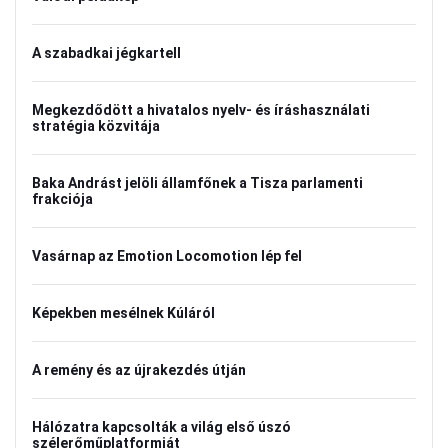
A szabadkai jégkartell
Megkezdődött a hivatalos nyelv- és íráshasználati
stratégia közvitája
Baka Andrást jelöli államfőnek a Tisza parlamenti
frakciója
Vasárnap az Emotion Locomotion lép fel
Képekben mesélnek Kúláról
A remény és az újrakezdés útján
Hálózatra kapcsolták a világ első úszó
szélerőműplatformját