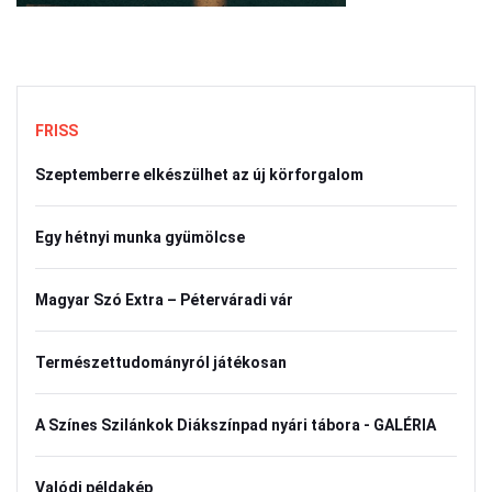
FRISS
Szeptemberre elkészülhet az új körforgalom
Egy hétnyi munka gyümölcse
Magyar Szó Extra – Péterváradi vár
Természettudományról játékosan
A Színes Szilánkok Diákszínpad nyári tábora - GALÉRIA
Valódi példakép