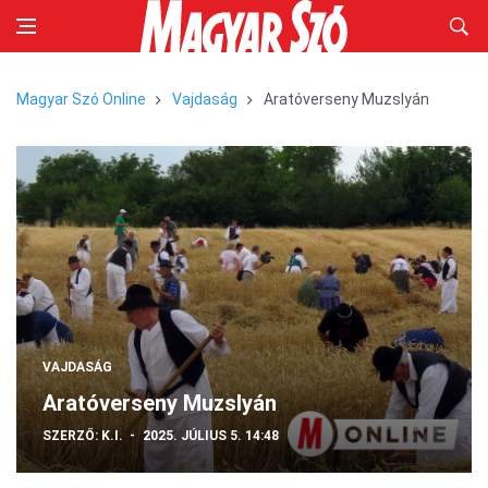
Magyar Szó Online
Vajdaság
Aratóverseny Muzslyán
VAJDASÁG
Aratóverseny Muzslyán
SZERZŐ:
K.I.
2025. JÚLIUS 5. 14:48