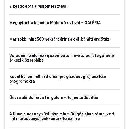
Elkezdődött a Malomfesztivál
Megnyitotta kapuit a Malomfesztivál – GALÉRIA
Már több mint 500 hektárt érint a dél-bánáti erdőtűz
Volodimir Zelenszkij szombaton hivatalos látogatásra
érkezik Szerbiába
Közel hárommilliárd dinár jut gazdaságfejlesztési
programokra
Őszre elindulhat a forgalom – teljes tudósítás
A Duna alacsony vízállása miatt Bulgáriában római kori
híd maradványai bukkantak felszínre