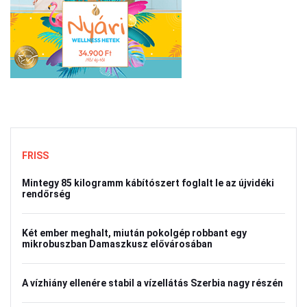
FRISS
Mintegy 85 kilogramm kábítószert foglalt le az újvidéki
rendőrség
Két ember meghalt, miután pokolgép robbant egy
mikrobuszban Damaszkusz elővárosában
A vízhiány ellenére stabil a vízellátás Szerbia nagy részén