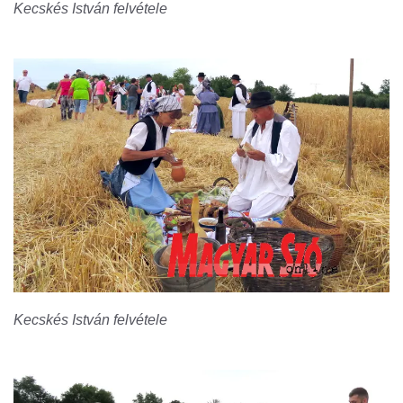
Kecskés István felvétele
Kecskés István felvétele