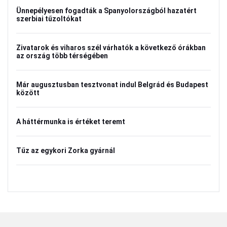
Ünnepélyesen fogadták a Spanyolországból hazatért
szerbiai tűzoltókat
Zivatarok és viharos szél várhatók a következő órákban
az ország több térségében
Már augusztusban tesztvonat indul Belgrád és Budapest
között
A háttérmunka is értéket teremt
Tűz az egykori Zorka gyárnál