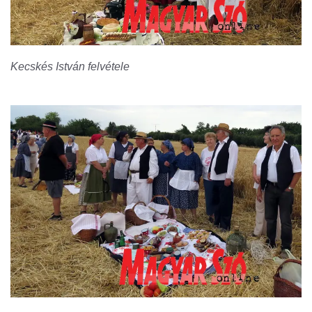
Kecskés István felvétele