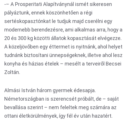
-– A Prosperitati Alapítványnál ismét sikeresen
pályáztunk, ennek köszönhetően a régi
sertéskopasztónkat le tudjuk majd cserélni egy
modernebb berendezésre, ami alkalmas arra, hogy a
20 és 300 kg közötti állatok kopasztását elvégezze.
A közeljövőben egy éttermet is nyitnánk, ahol helyet
tudnánk biztosítani ünnepségeknek, illetve ahol lesz
konyha és házias ételek – mesélt a terveiről Becsei
Zoltán.
Almási István három gyermek édesapja.
Németországban is szerencsét próbált, de – saját
bevallása szerint – nem feleltek meg számára az
ottani életkörülmények, így fél év után hazatért.