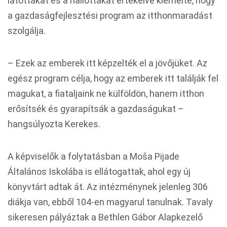
látottakat és a hallottakat értékelve kiemelte, hogy
a gazdaságfejlesztési program az itthonmaradást
szolgálja.
– Ezek az emberek itt képzelték el a jövőjüket. Az
egész program célja, hogy az emberek itt találják fel
magukat, a fiataljaink ne külföldön, hanem itthon
erősítsék és gyarapítsák a gazdaságukat –
hangsúlyozta Kerekes.
A képviselők a folytatásban a Moša Pijade
Általános Iskolába is ellátogattak, ahol egy új
könyvtárt adtak át. Az intézménynek jelenleg 306
diákja van, ebből 104-en magyarul tanulnak. Tavaly
sikeresen pályáztak a Bethlen Gábor Alapkezelő