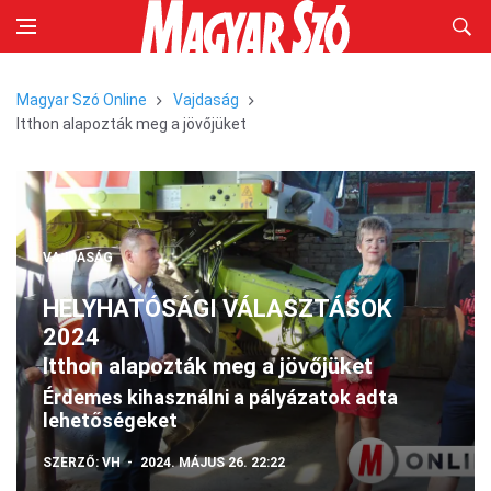
Magyar Szó Online
Vajdaság
Itthon alapozták meg a jövőjüket
VAJDASÁG
HELYHATÓSÁGI VÁLASZTÁSOK
2024
Itthon alapozták meg a jövőjüket
Érdemes kihasználni a pályázatok adta
lehetőségeket
SZERZŐ:
VH
2024. MÁJUS 26. 22:22