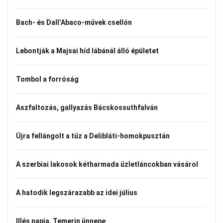
Bach- és Dall’Abaco-művek csellón
Lebontják a Majsai híd lábánál álló épületet
Tombol a forróság
Aszfaltozás, gallyazás Bácskossuthfalván
Újra fellángolt a tűz a Delibláti-homokpusztán
A szerbiai lakosok kétharmada üzletláncokban vásárol
A hatodik legszárazabb az idei július
Illés napja, Temerin ünnepe