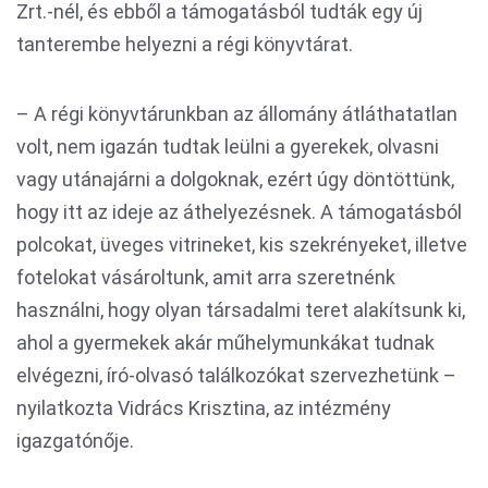
Zrt.-nél, és ebből a támogatásból tudták egy új
tanterembe helyezni a régi könyvtárat.
– A régi könyvtárunkban az állomány átláthatatlan
volt, nem igazán tudtak leülni a gyerekek, olvasni
vagy utánajárni a dolgoknak, ezért úgy döntöttünk,
hogy itt az ideje az áthelyezésnek. A támogatásból
polcokat, üveges vitrineket, kis szekrényeket, illetve
fotelokat vásároltunk, amit arra szeretnénk
használni, hogy olyan társadalmi teret alakítsunk ki,
ahol a gyermekek akár műhelymunkákat tudnak
elvégezni, író-olvasó találkozókat szervezhetünk –
nyilatkozta Vidrács Krisztina, az intézmény
igazgatónője.