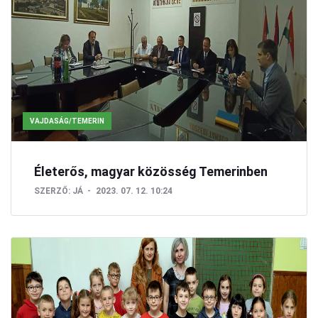
VAJDASÁG/TEMERIN
Életerős, magyar közösség Temerinben
SZERZŐ:
JÁ
2023. 07. 12. 10:24