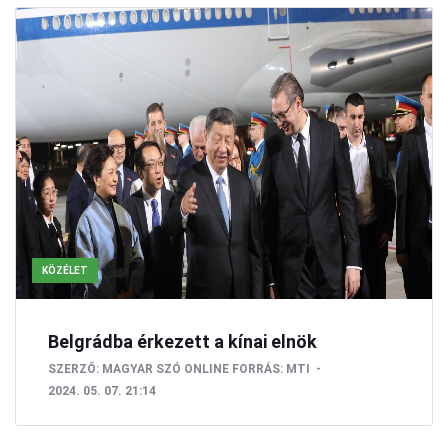
KÖZÉLET
Belgrádba érkezett a kínai elnök
SZERZŐ:
MAGYAR SZÓ ONLINE
FORRÁS: MTI
2024. 05. 07. 21:14