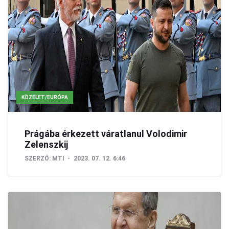
KÖZÉLET/EURÓPA
Prágába érkezett váratlanul Volodimir
Zelenszkij
SZERZŐ:
MTI
2023. 07. 12. 6:46