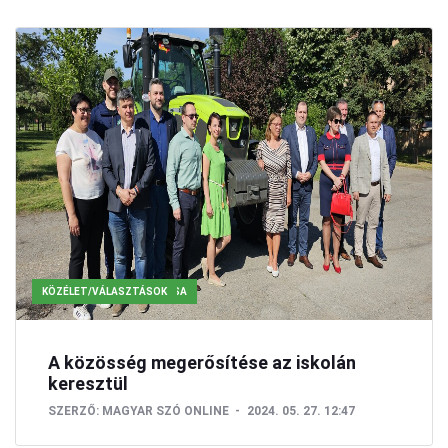
VAJDASÁG/MAGYARKANIZSA
KÖZÉLET/VÁLASZTÁSOK
A közösség megerősítése az iskolán
keresztül
SZERZŐ:
MAGYAR SZÓ ONLINE
2024. 05. 27. 12:47