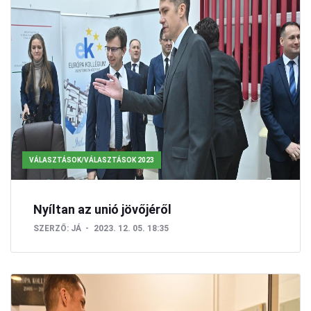
KÖZÉLET/VÁLASZTÁSOK
VÁLASZTÁSOK/VÁLASZTÁSOK 2023
Nyíltan az unió jövőjéről
SZERZŐ:
JÁ
2023. 12. 05. 18:35