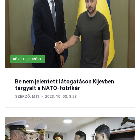
KÖZÉLET/EURÓPA
Be nem jelentett látogatáson Kijevben
tárgyalt a NATO-főtitkár
SZERZŐ:
MTI
2023. 10. 03. 8:53