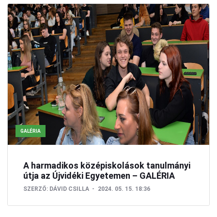
GALÉRIA
A harmadikos középiskolások tanulmányi
útja az Újvidéki Egyetemen – GALÉRIA
SZERZŐ:
DÁVID CSILLA
2024. 05. 15. 18:36